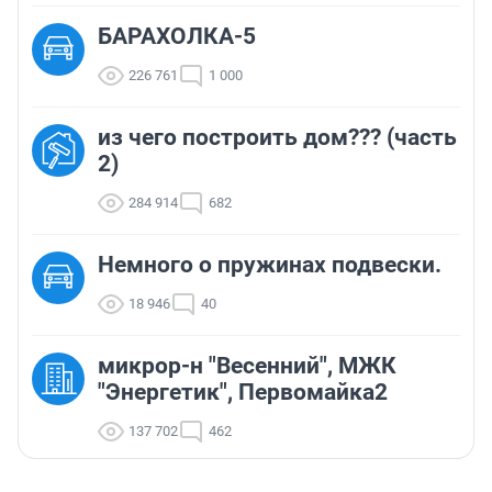
БАРАХОЛКА-5
226 761
1 000
из чего построить дом??? (часть
2)
284 914
682
Немного о пружинах подвески.
18 946
40
микрор-н "Весенний", МЖК
"Энергетик", Первомайка2
137 702
462