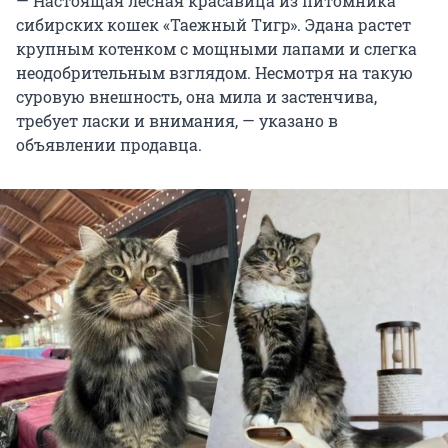
— Настоящая лесная красавица из питомника
сибирских кошек «Taeжный Tигp». Эдана рaстeт
крупным котенком c мощными лапами и слегка
неодобрительным взглядом. Несмотря на такую
суровую внешность, она мила и застенчива,
требует ласки и внимания, — указано в
объявлении продавца.