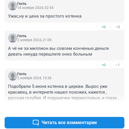
Гость
18 ноября 2024, 02:54
Ужас,ну и цена за простого котенка
+0
–0
Гость
2 ноября 2024, 21:09
А чё не за миллион.вы совсем конченые.деньги 
девать некуда перешлите онко больным
+0
–1
Гость
2 ноября 2024, 15:36
Подобрали 5 июня котенка в церкви. Вырос уже 
красавец, в интернете нашел похожих, кажется , 
русская голубая. И подушечки терракотовые, и глазки 
начали менять цвет, и шерстка тоже. Мышелов - в 
+4
–0
конце августа начали на даче выпускать погулять - 
каждый день - мышь на веранде, но не ест их, просто 
приносит. Сейчас дома уже , никаких проблем.
Читать все комментарии