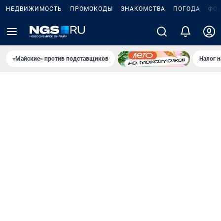
НЕДВИЖИМОСТЬ
ПРОМОКОДЫ
ЗНАКОМСТВА
ПОГОДА
ФО
«Майские» против подставщиков
Налог 