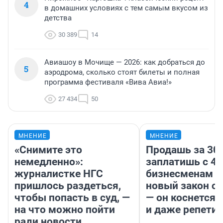
4
в домашних условиях с тем самым вкусом из
детства
30 389
14
Авиашоу в Мочище — 2026: как добраться до
5
аэродрома, сколько стоят билеты и полная
программа фестиваля «Вива Авиа!»
27 434
50
МНЕНИЕ
МНЕНИЕ
«Снимите это
Продашь за 300
немедленно»:
заплатишь с 40
журналистке НГС
бизнесменам г
пришлось раздеться,
новый закон о 
чтобы попасть в суд, —
— он коснется 
на что можно пойти
и даже репети
ради новости