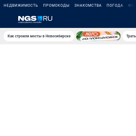
НЕДВИЖИМОСТЬ
ПРОМОКОДЫ
ЗНАКОМСТВА
ПОГОДА
ФО
Как строили мосты в Новосибирске
Траты