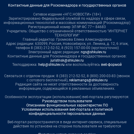
Контактные данные для Роскомнадзора и государственных органов
Сетевое издание «НГС.НОВОСТИ» (18+)
Зарегистрировано Федеральной службой по надзору в сфере связи,
информационных технологий и массовых коммуникаций (Роскомнадзор)
Регистрационный номер ЭЛ № ФС 77— 84683
Учредитель: Общество с ограниченной ответственностью "ИНТЕРНЕТ
ТЕХНОЛОГИИ"
Главный редактор: Громкова Елена Александровна
Адрес редакции: 630099, Россия, Новосибирск, ул. Ленина, д. 12, 6 этаж,
телефон 8 (383) 212-52-52, 8 (923) 157-00-00 (круглосуточно)
Электронный адрес редакции:
ngs@shkulev.ru
Контактные данные для Роскомнадзора и государственных органов:
juristnsk@shkulev.ru
Техподдержка:
help@shkulev.ru
или воспользуйтесь
веб-формой
Связаться с отделом продаж: 8 (383) 212-52-52, 8 (800) 200-03-83 (звонок
с сотового бесплатный),
reklamangs@shkulev.ru
Редакция сайта не несет ответственности за достоверность
информации, содержащейся в рекламных объявлениях.
Особенности эксплуатации (использования) веб-портала регулируются:
Руководством пользователя
Описанием функциональных характеристик ПО
Условиями использования веб-портала и политикой
конфиденциальности персональных данных
Веб-портал распространяется в виде интернет-сервиса, специальные
действия по установке на стороне пользователя не требуются