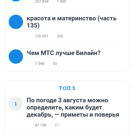
207 834
1 000
красота и материнство (часть
135)
120 691
205
Чем МТС лучше Билайн?
7 598
33
ТОП 5
По погоде 3 августа можно
1
определить, каким будет
декабрь, — приметы и поверья
87 759
11