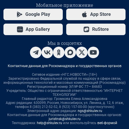
Мобильное приложение
Google Play
App Store
App Gallery
RuStore
Мы в соцсетях
Контактные данные для Роскомнадзора и государственных органов
Сетевое издание «НГС.НОВОСТИ» (18+)
Зарегистрировано Федеральной службой по надзору в сфере связи,
информационных технологий и массовых коммуникаций (Роскомнадзор)
Регистрационный номер ЭЛ № ФС 77— 84683
Учредитель: Общество с ограниченной ответственностью "ИНТЕРНЕТ
ТЕХНОЛОГИИ"
Главный редактор: Громкова Елена Александровна
Адрес редакции: 630099, Россия, Новосибирск, ул. Ленина, д. 12, 6 этаж,
телефон 8 (383) 212-52-52, 8 (923) 157-00-00 (круглосуточно)
Электронный адрес редакции:
ngs@shkulev.ru
Контактные данные для Роскомнадзора и государственных органов:
juristnsk@shkulev.ru
Техподдержка:
help@shkulev.ru
или воспользуйтесь
веб-формой