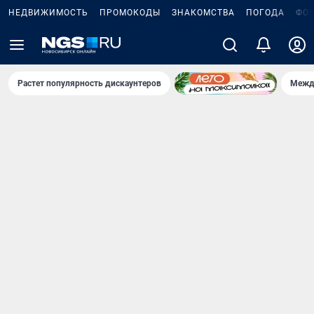
НЕДВИЖИМОСТЬ
ПРОМОКОДЫ
ЗНАКОМСТВА
ПОГОДА
ФО
Растет популярность дискаунтеров
Межд