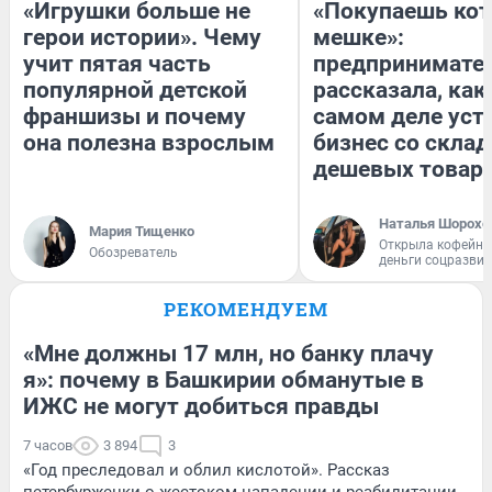
«Игрушки больше не
«Покупаешь кот
герои истории». Чему
мешке»:
учит пятая часть
предпринимате
популярной детской
рассказала, как
франшизы и почему
самом деле уст
она полезна взрослым
бизнес со скла
дешевых товар
Наталья Шорохо
Мария Тищенко
Открыла кофейну
Обозреватель
деньги соцразви
РЕКОМЕНДУЕМ
«Мне должны 17 млн, но банку плачу
я»: почему в Башкирии обманутые в
ИЖС не могут добиться правды
7 часов
3 894
3
«Год преследовал и облил кислотой». Рассказ