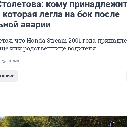
Столетова: кому принадлежи
 которая легла на бок после
ьной аварии
тся, что Honda Stream 2001 года принадл
це или родственнице водителя
0
16 949
тариев