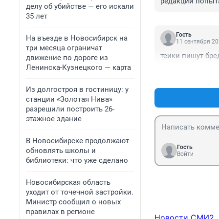
редакции попыта
делу об убийстве — его искали
— Звоните в пол
35 лет
откуда корреспон
 На следующий д
Гость
На въезде в Новосибирск на
11 сентября 20
три месяца ограничат
теики пишут бре
движение по дороге из
Ленинска-Кузнецкого — карта
Из долгостроя в гостиницу: у
станции «Золотая Нива»
разрешили построить 26-
этажное здание
В Новосибирске продолжают
Гость
обновлять школы и
Войти
библиотеки: что уже сделано
Новосибирская область
уходит от точечной застройки.
Министр сообщил о новых
правилах в регионе
Новости СМИ2