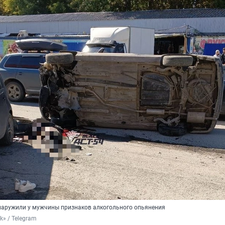
наружили у мужчины признаков алкогольного опьянения
k» / Telegram