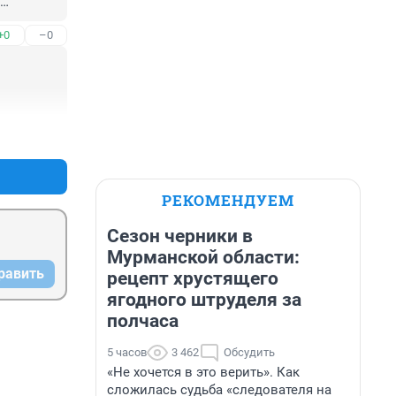


+0
–0
ринской?
+0
–0
РЕКОМЕНДУЕМ
Сезон черники в
Мурманской области:
равить
рецепт хрустящего
ягодного штруделя за
полчаса
5 часов
3 462
Обсудить
«Не хочется в это верить». Как
сложилась судьба «следователя на