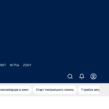
ЛЮТ
ИГРЫ
ZODY
овосибирцев в кино
Старт театрального сезона
7 грибов августа