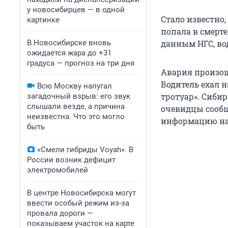
у новосибирцев — в одной
Стало известно,
картинке
попала в смерте
В Новосибирске вновь
данным НГС, во
ожидается жара до +31
градуса — прогноз на три дня
Авария произош
Водитель ехал н
Всю Москву напугал
тротуар». Сибир
загадочный взрыв: его звук
слышали везде, а причина
очевидцы сообщ
неизвестна. Что это могло
информацию на 
быть
«Смели гибриды Voyah». В
России возник дефицит
электромобилей
В центре Новосибирска могут
ввести особый режим из-за
провала дороги —
показываем участок на карте