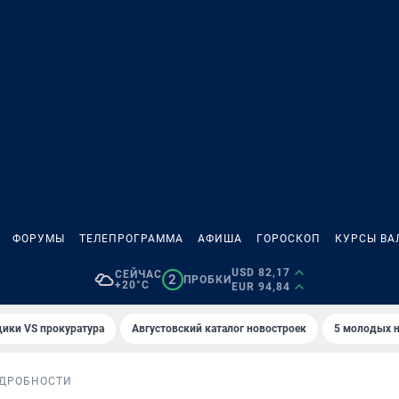
ФОРУМЫ
ТЕЛЕПРОГРАММА
АФИША
ГОРОСКОП
КУРСЫ ВА
USD 82,17
СЕЙЧАС
2
ПРОБКИ
+20°C
EUR 94,84
ики VS прокуратура
Августовский каталог новостроек
5 молодых н
ДРОБНОСТИ