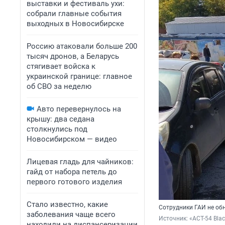
выставки и фестиваль ухи:
собрали главные события
выходных в Новосибирске
Россию атаковали больше 200
тысяч дронов, а Беларусь
стягивает войска к
украинской границе: главное
об СВО за неделю
Авто перевернулось на
крышу: два седана
столкнулись под
Новосибирском — видео
Лицевая гладь для чайников:
гайд от набора петель до
первого готового изделия
Стало известно, какие
Сотрудники ГАИ не об
заболевания чаще всего
Источник: 
«АСТ-54 Blac
находили на диспансеризации