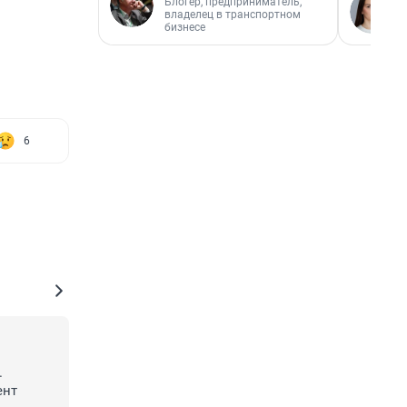
Блогер, предприниматель,
владелец в транспортном
бизнесе
6
 
нт 