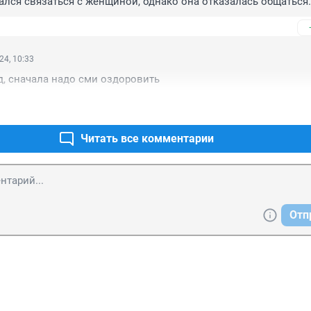
лся связаться с женщиной, однако она отказалась общаться.

ицию и узнавайте всё там. До свидания, — сказала сибирячка.
дент нгс узнал ее телефон.

ень узнали, почему не через 8 дней как с товарищем на гага
24, 10:33
д, сначала надо сми оздоровить
Читать все комментарии
Отп