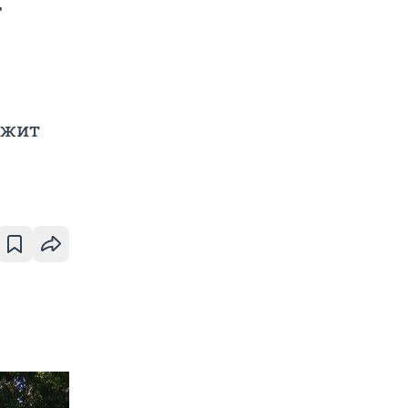
т
ежит