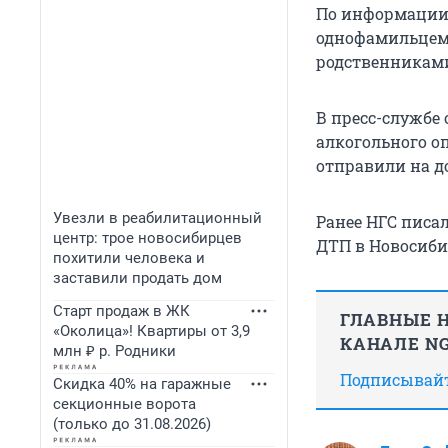
По информации 
однофамильцем 
родственникам
В пресс-службе
алкогольного о
отправили на д
Увезли в реабилитационный
Ранее НГС писа
центр: трое новосибирцев
ДТП в Новосиби
похитили человека и
заставили продать дом
Старт продаж в ЖК
ГЛАВНЫЕ Н
«Околица»! Квартиры от 3,9
КАНАЛЕ NG
млн ₽ р. Родники
Подписывайте
Скидка 40% на гаражные
секционные ворота
(только до 31.08.2026)