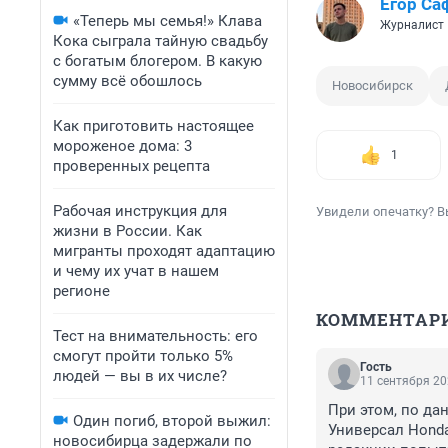
Егор Са
«Теперь мы семья!» Клава
Журналист
Кока сыграла тайную свадьбу
с богатым блогером. В какую
сумму всё обошлось
Новосибирск
Как приготовить настоящее
мороженое дома: 3
1
проверенных рецепта
Рабочая инструкция для
Увидели опечатку? В
жизни в России. Как
мигранты проходят адаптацию
и чему их учат в нашем
регионе
КОММЕНТАР
Тест на внимательность: его
смогут пройти только 5%
Гость
людей — вы в их числе?
11 сентября 20
При этом, по да
Один погиб, второй выжил:
Универсал Honda
новосибирца задержали по