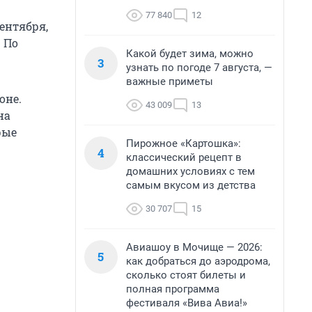
77 840
12
сентября,
. По
Какой будет зима, можно
3
узнать по погоде 7 августа, —
важные приметы
оне.
43 009
13
на
рые
Пирожное «Картошка»:
4
классический рецепт в
домашних условиях с тем
самым вкусом из детства
30 707
15
Авиашоу в Мочище — 2026:
5
как добраться до аэродрома,
сколько стоят билеты и
полная программа
фестиваля «Вива Авиа!»