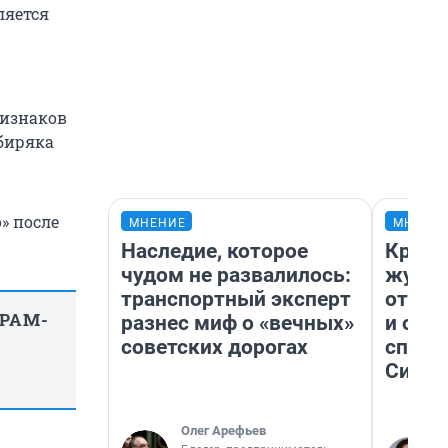
ляется
ризнаков
ибиряка
» после
МНЕНИЕ
МНЕНИ
Наследие, которое
Красн
чудом не развалилось:
журна
транспортный эксперт
отпус
ГРАМ-
разнес миф о «вечных»
и объ
советских дорогах
споре
Сибир
Олег Арефьев