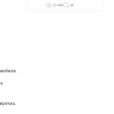
27 584
50
омобиля.
на
бирячка.