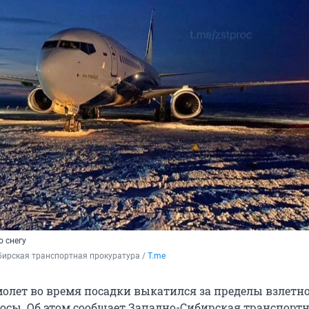
о снегу
ирская транспортная прокуратура / 
T.me
молет во время посадки выкатился за пределы взлетно
осы. Об этом сообщает Западно-Сибирская транспорт