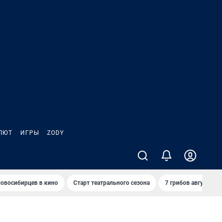
ЛЮТ
ИГРЫ
ZODY
овосибирцев в кино
Старт театрального сезона
7 грибов августа