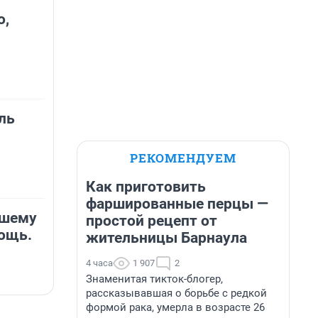
о,
ль
РЕКОМЕНДУЕМ
Как приготовить
фаршированные перцы —
вшему
простой рецепт от
ощь.
жительницы Барнаула
4 часа
1 907
2
Знаменитая тикток-блогер,
рассказывавшая о борьбе с редкой
формой рака, умерла в возрасте 26