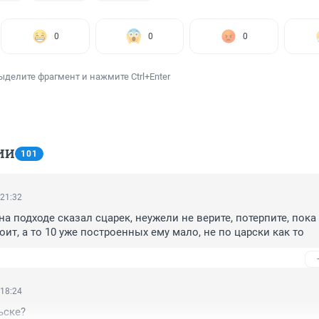
0
0
0
ыделите фрагмент и нажмите Ctrl+Enter
ИИ
101
 21:32
а подходе сказал сцарек, неужели не верите, потерпите, пока 
оит, а то 10 уже построенных ему мало, не по царски как то
 18:24
ьске?