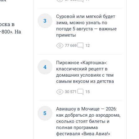
Суровой или мягкой будет
3
зима, можно узнать по
рска в
погоде 5 августа — важные
800». На
приметы
77 669
12
Пирожное «Картошка»:
4
классический рецепт в
домашних условиях с тем
самым вкусом из детства
30 571
15
Авиашоу в Мочище — 2026:
5
как добраться до аэродрома,
сколько стоят билеты и
полная программа
фестиваля «Вива Авиа!»