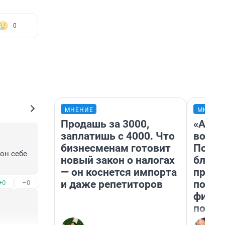
0
МНЕНИЕ
МНЕНИ
Продашь за 3000,
«Анал
заплатишь с 4000. Что
вот ч
бизнесменам готовит
Почем
он себе 
новый закон о налогах
блокб
— он коснется импорта
прова
и даже репетиторов
повто
+0
–0
фильм
полны