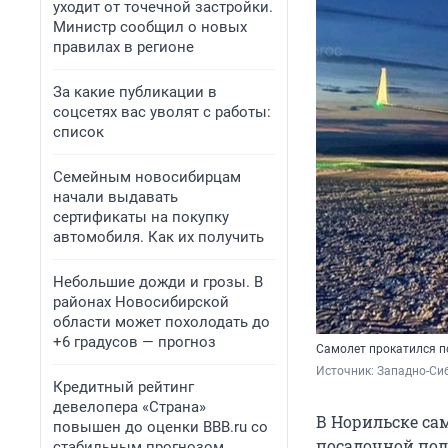
уходит от точечной застройки.
Министр сообщил о новых
правилах в регионе
За какие публикации в
соцсетях вас уволят с работы:
список
Семейным новосибирцам
начали выдавать
сертификаты на покупку
автомобиля. Как их получить
Небольшие дожди и грозы. В
районах Новосибирской
области может похолодать до
+6 градусов — прогноз
Самолет прокатился п
Источник: 
Западно-Сиб
Кредитный рейтинг
девелопера «Страна»
В Норильске са
повышен до оценки BBB.ru со
посадочной пол
стабильным прогнозом