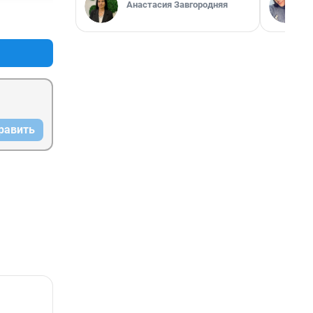
Анастасия Завгородняя
+0
–0
равить