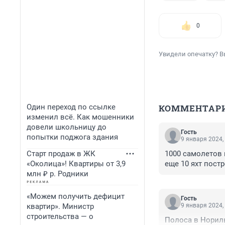
0
Увидели опечатку? В
Один переход по ссылке
КОММЕНТАР
изменил всё. Как мошенники
довели школьницу до
Гость
попытки поджога здания
9 января 2024,
Старт продаж в ЖК
1000 самолетов н
«Околица»! Квартиры от 3,9
еще 10 яхт постр
млн ₽ р. Родники
«Можем получить дефицит
Гость
квартир». Министр
9 января 2024,
строительства — о
Полоса в Норил