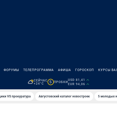
ФОРУМЫ
ТЕЛЕПРОГРАММА
АФИША
ГОРОСКОП
КУРСЫ ВА
USD 81,41
СЕЙЧАС
5
ПРОБКИ
+24°C
EUR 94,06
ики VS прокуратура
Августовский каталог новостроек
5 молодых н