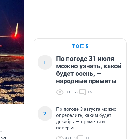
ТОП 5
По погоде 31 июля
1
можно узнать, какой
будет осень, —
народные приметы
158 577
15
По погоде 3 августа можно
2
определить, каким будет
декабрь, — приметы и
поверья
-
ная
87 053
11