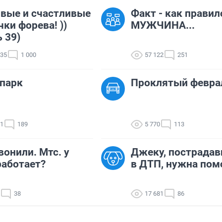
вые и счастливые
Факт - как правил
ки форева! ))
МУЖЧИНА...
ь 39)
335
1 000
57 122
251
парк
Проклятый февра
41
189
5 770
113
вонили. Мтс. у
Джеку, пострада
работает?
в ДТП, нужна пом
38
17 681
86