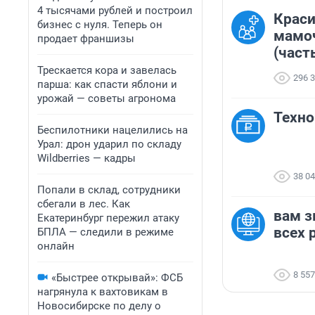
4 тысячами рублей и построил
Краси
бизнес с нуля. Теперь он
мамоч
продает франшизы
(част
Трескается кора и завелась
296 
парша: как спасти яблони и
урожай — советы агронома
Техно
Беспилотники нацелились на
Урал: дрон ударил по складу
Wildberries — кадры
38 0
Попали в склад, сотрудники
сбегали в лес. Как
вам з
Екатеринбург пережил атаку
всех 
БПЛА — следили в режиме
онлайн
8 557
«Быстрее открывай»: ФСБ
нагрянула к вахтовикам в
Новосибирске по делу о