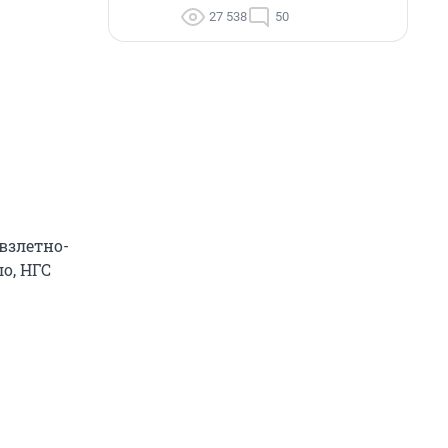
27 538
50
взлетно-
о, НГС