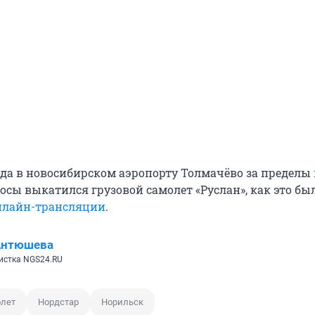
ода в новосибирском аэропорту Толмачёво за пределы 
сы выкатился грузовой самолет «Руслан», как это был
нлайн-трансляции
.
Антюшева
истка NGS24.RU
лет
Нордстар
Норильск