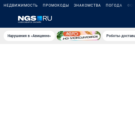
НЕДВИЖИМОСТЬ
ПРОМОКОДЫ
ЗНАКОМСТВА
ПОГОДА
ФО
Нарушения в «Авиценне»
Роботы-доставщ