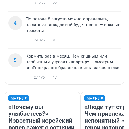
31 255
22
По погоде 8 августа можно определить,
4
насколько дождливой будет осень — важные
приметы
29 025
8
Кормить раз в месяц. Чем хищным или
5
необычным украсить квартиру — смотрим
зелёное разнообразие на выставке экзотики
27 476
17
МНЕНИЕ
МНЕНИЕ
«Почему вы
«Люди тут стр
улыбаетесь?»
Чем привлекае
Известный корейский
непонятный «Н
рэпер зажег с сотнями
герои которого