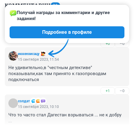
КОММЕНТАРИИ
33
Получай награды за комментарии и другие 
задания!
Гость
15 сентября 2023, 12:55
Подробнее в профиле
Нам то что?
+0
–0
иккенхисацу
15 сентября 2023, 11:54
Не удивительно,в "честным детективе" 
показывали,как там принято к газопроводам 
подключаться
+1
–0
солдат
15 сентября 2023, 10:10
Что то часто стал Дагестан взрываться ... не к добру 
...
+1
–0