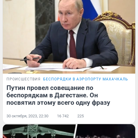
ПРОИСШЕСТВИЯ
БЕСПОРЯДКИ В АЭРОПОРТУ МАХАЧКАЛЫ
ОН
Путин провел совещание по
беспорядкам в Дагестане. Он
посвятил этому всего одну фразу
30 октября, 2023, 22:30
16 742
225