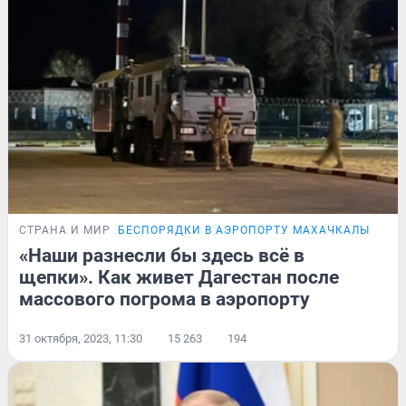
СТРАНА И МИР
БЕСПОРЯДКИ В АЭРОПОРТУ МАХАЧКАЛЫ
РЕП
«Наши разнесли бы здесь всё в
щепки». Как живет Дагестан после
массового погрома в аэропорту
31 октября, 2023, 11:30
15 263
194