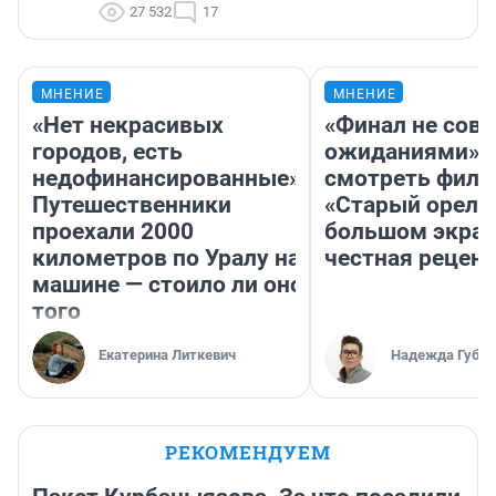
27 532
17
МНЕНИЕ
МНЕНИЕ
«Нет некрасивых
«Финал не совп
городов, есть
ожиданиями»: 
недофинансированные».
смотреть фил
Путешественники
«Старый орел» 
проехали 2000
большом экран
километров по Уралу на
честная рецен
машине — стоило ли оно
того
Екатерина Литкевич
Надежда Губар
РЕКОМЕНДУЕМ