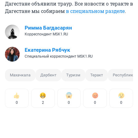
Дагестане объявили траур. Все новости о теракте в
Дагестане мы собираем
в специальном разделе
.
Римма Багдасарян
Корреспондент MSK1.RU
Екатерина Рябчук
Специальный корреспондент MSK1.RU
Махачкала
Дербент
Туризм
Теракт
Республика 
0
2
0
0
0