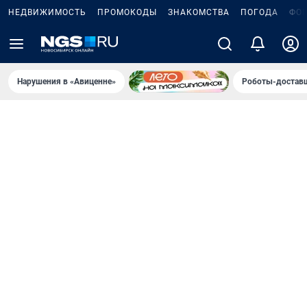
НЕДВИЖИМОСТЬ
ПРОМОКОДЫ
ЗНАКОМСТВА
ПОГОДА
ФО
Нарушения в «Авиценне»
Роботы-доставщ