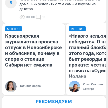
5
домашних условиях с тем самым вкусом из
детства
30 131
11
МНЕНИЕ
МНЕНИЕ
Красноярская
«Никого нельзя
журналистка провела
победить». О ч
отпуск в Новосибирске
главный блокба
и объяснила, почему в
этого года, кот
споре о столице
бьет рекорды в
Сибири нет смысла
прокате: честн
отзыв на «Одис
Нолана
Стас Соколов
Татьяна Зарва
Эксперт
РЕКОМЕНДУЕМ