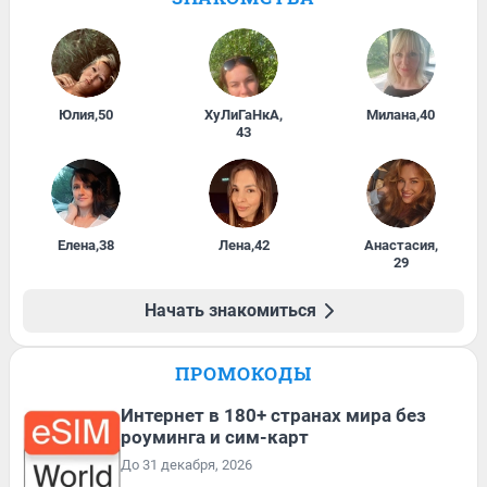
Юлия
,
50
ХуЛиГаНкА
,
Милана
,
40
43
Елена
,
38
Лена
,
42
Анастасия
,
29
Начать знакомиться
ПРОМОКОДЫ
Интернет в 180+ странах мира без
роуминга и сим-карт
До 31 декабря, 2026