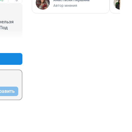
Автор мнения
нельзя 
Под 
+0
–0
равить