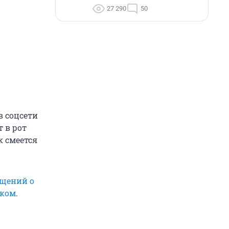
27 290
50
в соцсети
т в рот
к смеется
бщений о
ском
.