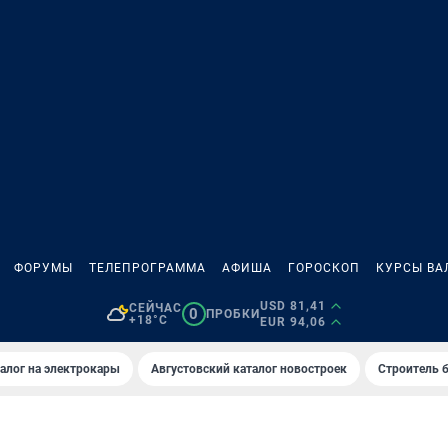
ФОРУМЫ
ТЕЛЕПРОГРАММА
АФИША
ГОРОСКОП
КУРСЫ ВА
USD 81,41
СЕЙЧАС
0
ПРОБКИ
+18°C
EUR 94,06
алог на электрокары
Августовский каталог новостроек
Строитель б