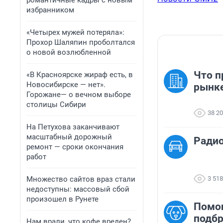
романтичные кадры с новым
избранником
«Четырех мужей потеряла»:
Прохор Шаляпин проболтался
о новой возлюбленной
Что п
«В Красноярске жираф есть, в
Новосибирске — нет».
рынк
Горожане— о вечном выборе
столицы Сибири
38 2
На Петухова заканчивают
масштабный дорожный
Ради
ремонт — сроки окончания
работ
Множество сайтов враз стали
3 518
недоступны: массовый сбой
произошел в Рунете
Помо
подб
Нам врали, что кофе вреден?