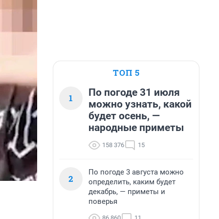
ТОП 5
По погоде 31 июля
1
можно узнать, какой
будет осень, —
народные приметы
158 376
15
По погоде 3 августа можно
2
определить, каким будет
декабрь, — приметы и
поверья
86 860
11