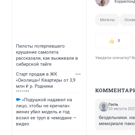
Корреспонд
Могилы
Оскв
0
Пилоты потерпевшего
крушение самолета
рассказали, как выживали в
Увидели опечатку? В
сибирской тайге
Старт продаж в ЖК
«Околица»! Квартиры от 3,9
млн ₽ р. Родники
КОММЕНТАР
«Подушкой надавил на
Гость
лицо, чтобы не кричала»:
20 августа 2023
жених убил модель и год
бездельники. на
возил ее труп в чемодане —
мемориале пакос
видео