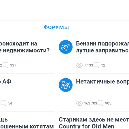
ФОРУМЫ
роисходит на
Бензин подорожал
е недвижимости?
лутше заправитьс
02
337
7 133
12
о АФ
Нетактичные воп
54
163 703
905
щь
Старикам здесь не мест
рошенным котятам
Country for Old Men