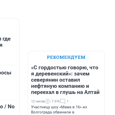
 где
я
РЕКОМЕНДУЕМ
«С гордостью говорю, что
росы
я деревенский»: зачем
северянин оставил
нефтяную компанию и
переехал в глушь на Алтай
12 часов
7 376
1
о / No
Участницу шоу «Мама в 16» из
Волгограда обвинили в