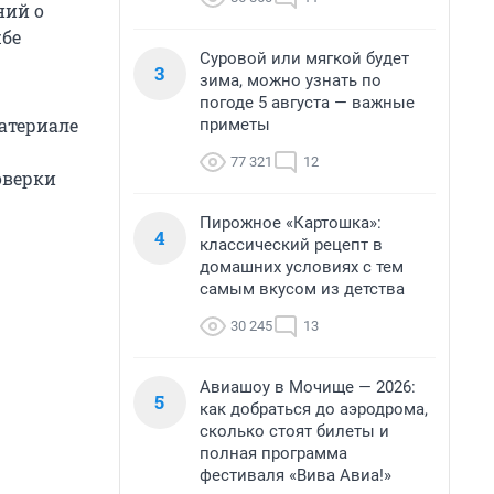
ний о
жбе
Суровой или мягкой будет
3
зима, можно узнать по
погоде 5 августа — важные
атериале
приметы
77 321
12
оверки
Пирожное «Картошка»:
4
классический рецепт в
домашних условиях с тем
самым вкусом из детства
30 245
13
Авиашоу в Мочище — 2026:
5
как добраться до аэродрома,
сколько стоят билеты и
полная программа
фестиваля «Вива Авиа!»