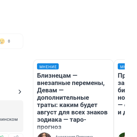
0
МНЕНИЕ
МНЕНИ
Близнецам —
Прода
внезапные перемены,
запла
Девам —
бизне
дополнительные
новый
траты: каким будет
— он 
август для всех знаков
и даж
зодиака — таро-
оинском 
прогноз
Анастасия Першина
+0
–0