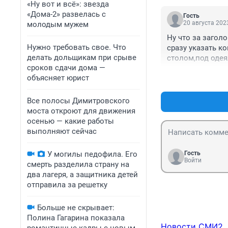
«Ну вот и всё»: звезда
«Дома-2» развелась с
Гость
20 августа 2023
молодым мужем
Ну что за заголо
Нужно требовать свое. Что
сразу указать к
делать дольщикам при срыве
столом,под одея
сроков сдачи дома —
объясняет юрист
Все полосы Димитровского
моста откроют для движения
осенью — какие работы
выполняют сейчас
У могилы педофила. Его
Гость
Войти
смерть разделила страну на
два лагеря, а защитника детей
отправила за решетку
Больше не скрывает:
Полина Гагарина показала
Новости СМИ2