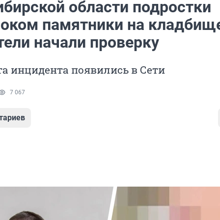
ибирской области подростки
соком памятники на кладбищ
тели начали проверку
та инцидента появились в Сети
7 067
тариев