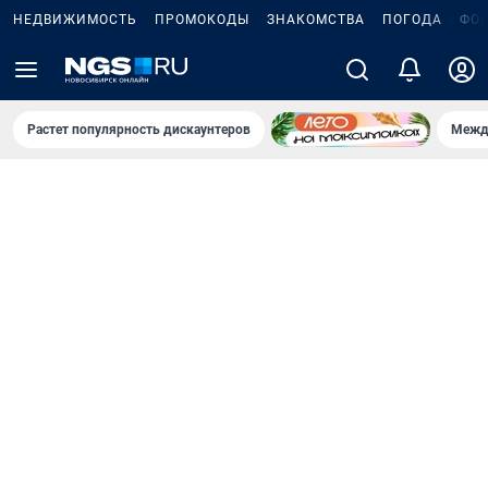
НЕДВИЖИМОСТЬ
ПРОМОКОДЫ
ЗНАКОМСТВА
ПОГОДА
ФО
Растет популярность дискаунтеров
Межд