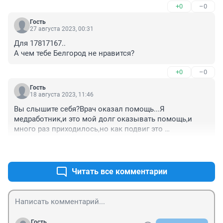
+0
–0
Гость
27 августа 2023, 00:31
Для 17817167..

А чем тебе Белгород не нравится?
+0
–0
Гость
18 августа 2023, 11:46
Вы слышите себя?Врач оказал помощь...Я 
медработник,и это мой долг оказывать помощь,и 
много раз приходилось,но как подвиг это 
расценивать не вижу смысла...это как повар 
+0
–0
накормил людей,совершил подвиг!Молодец 
доктор,не спорю,но это наша работа!
Читать все комментарии
Гость