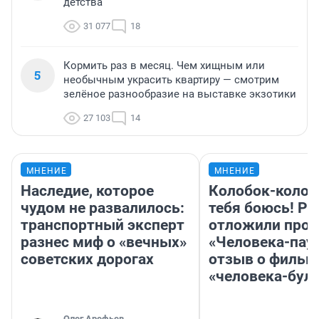
детства
31 077
18
Кормить раз в месяц. Чем хищным или
5
необычным украсить квартиру — смотрим
зелёное разнообразие на выставке экзотики
27 103
14
МНЕНИЕ
МНЕНИЕ
Наследие, которое
Колобок-колобо
чудом не развалилось:
тебя боюсь! Ра
транспортный эксперт
отложили прок
разнес миф о «вечных»
«Человека-пау
советских дорогах
отзыв о фильм
«человека-бул
Олег Арефьев