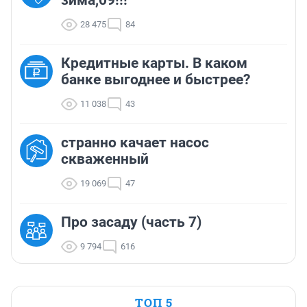
зима,09!!!
28 475
84
Кредитные карты. В каком
банке выгоднее и быстрее?
11 038
43
странно качает насос
скваженный
19 069
47
Про засаду (часть 7)
9 794
616
ТОП 5