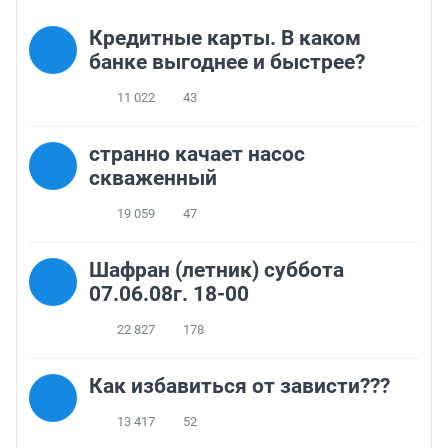
Кредитные карты. В каком
банке выгоднее и быстрее?
11 022
43
странно качает насос
скваженный
19 059
47
Шафран (летник) суббота
07.06.08г. 18-00
22 827
178
Как избавиться от зависти???
13 417
52