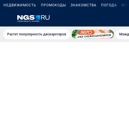
НЕДВИЖИМОСТЬ
ПРОМОКОДЫ
ЗНАКОМСТВА
ПОГОДА
ФО
Растет популярность дискаунтеров
Межд