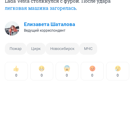
Lada Vesta столкнулся с фурой. После удара
легковая машина загорелась
.
Елизавета Шаталова
Ведущий корреспондент
Пожар
Цирк
Новосибирск
МЧС
0
0
0
0
0