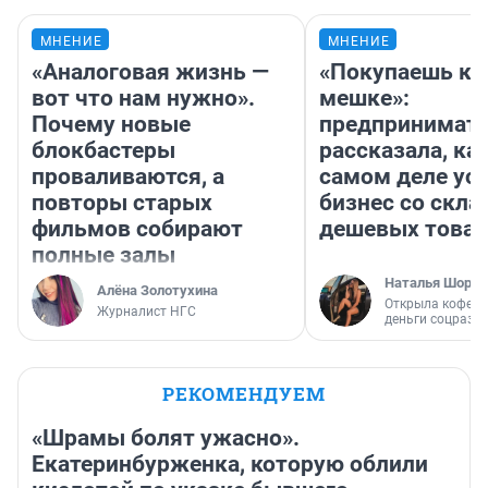
МНЕНИЕ
МНЕНИЕ
«Аналоговая жизнь —
«Покупаешь ко
вот что нам нужно».
мешке»:
Почему новые
предпринимат
блокбастеры
рассказала, как
проваливаются, а
самом деле ус
повторы старых
бизнес со скл
фильмов собирают
дешевых това
полные залы
Наталья Шорох
Алёна Золотухина
Открыла кофейн
Журналист НГС
деньги соцразв
РЕКОМЕНДУЕМ
«Шрамы болят ужасно».
Екатеринбурженка, которую облили