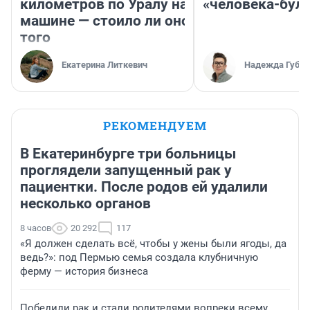
километров по Уралу на
«человека-бул
машине — стоило ли оно
того
Екатерина Литкевич
Надежда Губар
РЕКОМЕНДУЕМ
В Екатеринбурге три больницы
проглядели запущенный рак у
пациентки. После родов ей удалили
несколько органов
8 часов
20 292
117
«Я должен сделать всё, чтобы у жены были ягоды, да
ведь?»: под Пермью семья создала клубничную
ферму — история бизнеса
Победили рак и стали родителями вопреки всему.