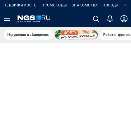
НЕДВИЖИМОСТЬ
ПРОМОКОДЫ
ЗНАКОМСТВА
ПОГОДА
ФО
Нарушения в «Авиценне»
Роботы-доставщ