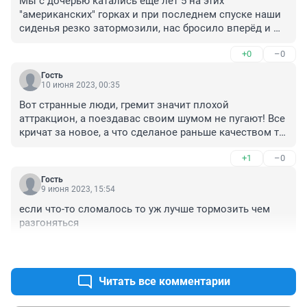
Мы с дочерью катались ещё лет 5 на этих 
"американских" горках и при последнем спуске наши 
сиденья резко затормозили, нас бросило вперёд и 
мы ударились о перекладину, потом этот состав 
+0
–0
медленно подъехал к выходу. Я пожаловалась и 
попросила объяснений, но ничего не дождалась, 
Гость
ответили,что так всегда и было у них ..
10 июня 2023, 00:35
Вот странные люди, гремит значит плохой 
аттракцион, а поездавас своим шумом не пугают! Все 
кричат за новое, а что сделаное раньше качеством то 
получше в голову не приходит!

+1
–0
Нормальный аттракцион, чё за буря в стакане воды...
Гость
9 июня 2023, 15:54
если что-то сломалось то уж лучше тормозить чем 
разгоняться
+0
–0
Читать все комментарии