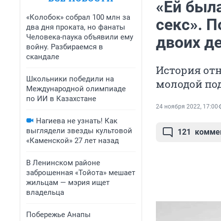
«Ей была
«Колобок» собрал 100 млн за
секс». 
два дня проката, но фанаты
Человека-паука объявили ему
двоих д
войну. Разбираемся в
скандале
История от
Школьники победили на
молодой по
Международной олимпиаде
по ИИ в Казахстане
24 ноября 2022, 17:00
Нагиева не узнать! Как
выглядели звезды культовой
121
комме
«Каменской» 27 лет назад
В Ленинском районе
заброшенная «Тойота» мешает
жильцам — мэрия ищет
владельца
Побережье Анапы