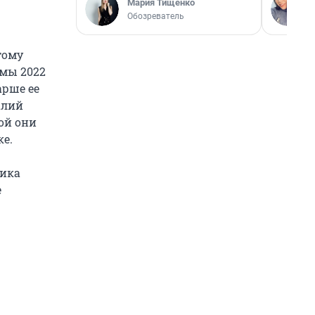
Мария Тищенко
Обозреватель
тому
имы 2022
арше ее
алий
ой они
е.
Вика
е