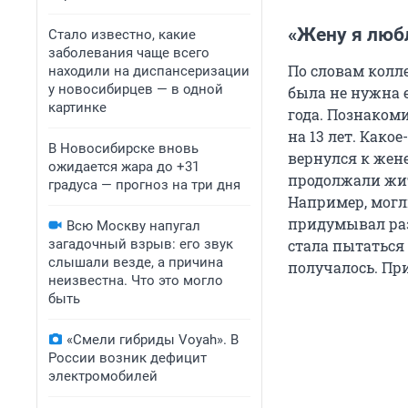
«Жену я любл
Стало известно, какие
заболевания чаще всего
По словам колл
находили на диспансеризации
у новосибирцев — в одной
была не нужна е
картинке
года. Познакоми
на 13 лет. Како
В Новосибирске вновь
вернулся к жене
ожидается жара до +31
продолжали жит
градуса — прогноз на три дня
Например, могли
придумывал раз
Всю Москву напугал
загадочный взрыв: его звук
стала пытаться
слышали везде, а причина
получалось. Пр
неизвестна. Что это могло
быть
«Смели гибриды Voyah». В
России возник дефицит
электромобилей