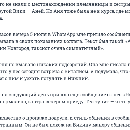
чего не знали о местонахождении племянницы и сестры
ругой Вики — Аней. Но Аня тоже была не в курсе, где 
а.
часов вечера 5 июля в WhatsApp мне пришло сообщени
ывала в своих показаниях коллега. Текст был такой: «А
ий Новгород, таксист очень симпатичный».
еня не вызвало никаких подозрений. Она мне писала в
 что у нее сегодня встреча с Виталием. Я подумала, что
я с ним и уехать погулять в Нижний.
 на следующий день пришло еще сообщение от нее: «Н
нормально, завтра вечером приеду. Тел тупит — я его 
 известно о пропаже подруги, и стиль общения в сооб
странным. Он не был похож на Викину манеру общени