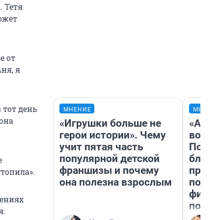
. Тетя
может
е от
ня, я
 тот день
МНЕНИЕ
МНЕНИ
 она
«Игрушки больше не
«Анал
герои истории». Чему
вот ч
учит пятая часть
Почем
популярной детской
блокб
е
франшизы и почему
прова
утопила».
она полезна взрослым
повто
фильм
щениях
полны
я.