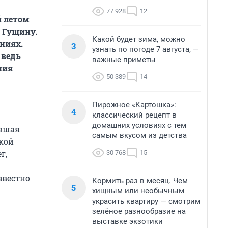
77 928
12
й летом
 Гущину.
Какой будет зима, можно
ениях.
3
узнать по погоде 7 августа, —
 ведь
важные приметы
ния
50 389
14
Пирожное «Картошка»:
4
классический рецепт в
домашних условиях с тем
авшая
самым вкусом из детства
ской
г,
30 768
15
звестно
Кормить раз в месяц. Чем
5
хищным или необычным
украсить квартиру — смотрим
зелёное разнообразие на
выставке экзотики