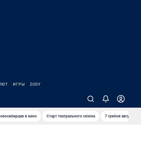
ЛЮТ
ИГРЫ
ZODY
овосибирцев в кино
Старт театрального сезона
7 грибов августа