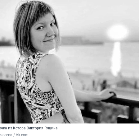
ечка из Кстова Виктория Гущина
ксеева / Vk.com