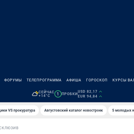
ФОРУМЫ
ТЕЛЕПРОГРАММА
АФИША
ГОРОСКОП
КУРСЫ ВА
USD 82,17
СЕЙЧАС
1
ПРОБКИ
+14°C
EUR 94,84
ики VS прокуратура
Августовский каталог новостроек
5 молодых н
СКЛЮЗИВ