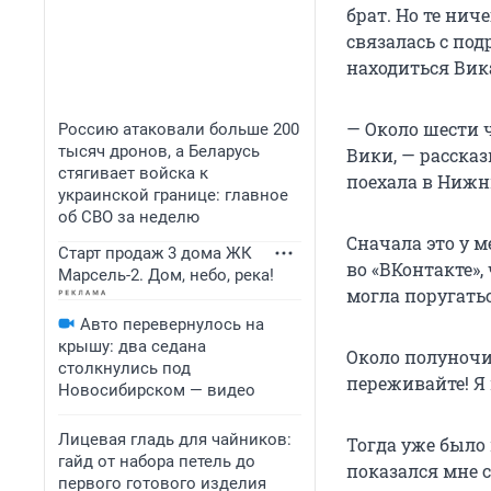
брат. Но те ни
связалась с под
находиться Вик
— Около шести 
Россию атаковали больше 200
тысяч дронов, а Беларусь
Вики, — рассказ
стягивает войска к
поехала в Нижн
украинской границе: главное
об СВО за неделю
Сначала это у м
Старт продаж 3 дома ЖК
во «ВКонтакте»,
Марсель-2. Дом, небо, река!
могла поругатьс
Авто перевернулось на
крышу: два седана
Около полуночи
столкнулись под
переживайте! Я 
Новосибирском — видео
Лицевая гладь для чайников:
Тогда уже было
гайд от набора петель до
показался мне 
первого готового изделия