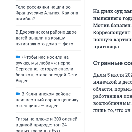
Тело россиянки нашли во
На днях суд вы
Французских Альпах. Как она
нынешнего год
погибла?
Мотив банален:
Корреспондент
В Дзержинском районе двое
детей вышли на крышу
п
олную картин
пятиэтажного дома — фото
приговора.
«Чтобы нас носили на
Странные с
ручках, мы любим»: нерпа
Сергеевна, которую спасли
Днем 5 июля 202
бельком, стала звездой Сети.
Видео
нянечкой в детс
области, порань
В Калининском районе
работавшая пова
неизвестный сорвал цепочку
возлюбленным. 
с женщины — видео
лишь то, что он
Тигры на пляже и 300 оленей
в дикой природе: топ-24
самых красивых бухт