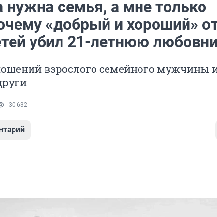
 нужна семья, а мне только
Почему «добрый и хороший» о
етей убил 21-летнюю любовн
ношений взрослого семейного мужчины и
други
30 632
нтарий