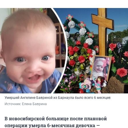
Умершей Ангелине Бавриной из Барнаула было всего 6 месяцев
Источник: 
Елена Баврина
В новосибирской больнице после плановой
операции умерла 6-месячная девочка —