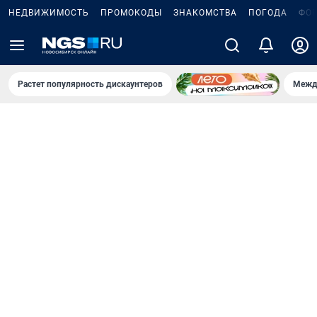
НЕДВИЖИМОСТЬ
ПРОМОКОДЫ
ЗНАКОМСТВА
ПОГОДА
ФО
Растет популярность дискаунтеров
Межд