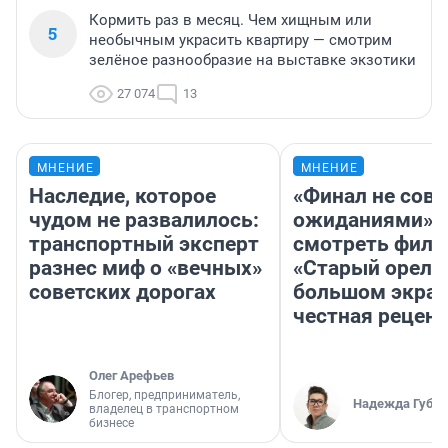
Кормить раз в месяц. Чем хищным или
5
необычным украсить квартиру — смотрим
зелёное разнообразие на выставке экзотики
27 074
13
МНЕНИЕ
МНЕНИЕ
Наследие, которое
«Финал не совп
чудом не развалилось:
ожиданиями»: 
транспортный эксперт
смотреть фил
разнес миф о «вечных»
«Старый орел» 
советских дорогах
большом экран
честная рецен
Олег Арефьев
Блогер, предприниматель,
Надежда Губар
владелец в транспортном
бизнесе