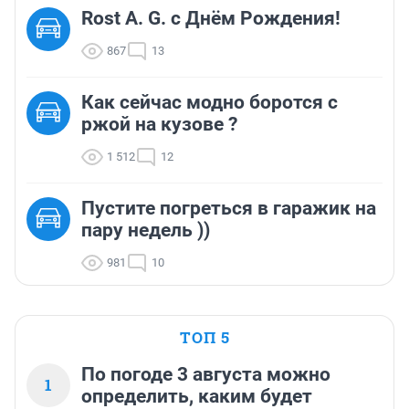
Rost A. G. с Днём Рождения!
867
13
Как сейчас модно боротся с
ржой на кузове ?
1 512
12
Пустите погреться в гаражик на
пару недель ))
981
10
ТОП 5
По погоде 3 августа можно
1
определить, каким будет