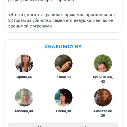
«Это тот, кого ты травила»: прикамца приговорили к
22 годам за убийство семьи его девушки, сейчас он
звонит ей с угрозами
ЗНАКОМСТВА
Ирина
,
46
Юлия
,
50
ХуЛиГаНкА
,
43
Милана
,
40
Елена
,
38
Анастасия
,
29