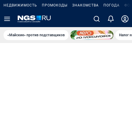
НЕДВИЖИМОСТЬ
ПРОМОКОДЫ
ЗНАКОМСТВА
ПОГОДА
ФО
«Майские» против подставщиков
Налог 