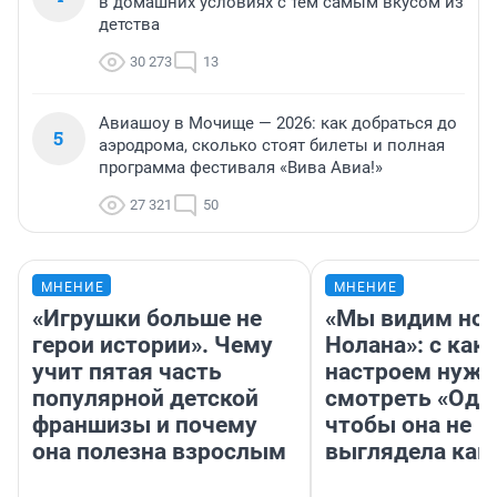
в домашних условиях с тем самым вкусом из
детства
30 273
13
Авиашоу в Мочище — 2026: как добраться до
5
аэродрома, сколько стоят билеты и полная
программа фестиваля «Вива Авиа!»
27 321
50
МНЕНИЕ
МНЕНИЕ
«Игрушки больше не
«Мы видим нов
герои истории». Чему
Нолана»: с как
учит пятая часть
настроем нужн
популярной детской
смотреть «Оди
франшизы и почему
чтобы она не
она полезна взрослым
выглядела как