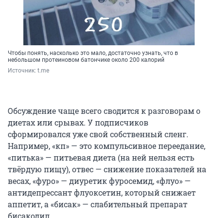
Чтобы понять, насколько это мало, достаточно узнать, что в
небольшом протеиновом батончике около 200 калорий
Источник: 
t.me
Обсуждение чаще всего сводится к разговорам о
диетах или срывах. У подписчиков
сформировался уже свой собственный сленг.
Например, «кп» — это компульсивное переедание,
«питька» — питьевая диета (на ней нельзя есть
твёрдую пищу), отвес — снижение показателей на
весах, «фуро» — диуретик фуросемид, «флуо» —
антидепрессант флуоксетин, который снижает
аппетит, а «бисак» — слабительный препарат
бисакодил.