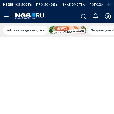
НЕДВИЖИМОСТЬ
ПРОМОКОДЫ
ЗНАКОМСТВА
ПОГОДА
ФО
Жёсткая соседская драка
Застройщики V