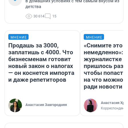
в домашних условиях с тем самым вкусом из
детства
30 614
15
МНЕНИЕ
МНЕНИЕ
Продашь за 3000,
«Снимите это
заплатишь с 4000. Что
немедленно»:
бизнесменам готовит
журналистке Н
новый закон о налогах
пришлось разд
— он коснется импорта
чтобы попасть 
и даже репетиторов
на что можно 
ради новости
Анастасия Хри
Анастасия Завгородняя
Корреспондент