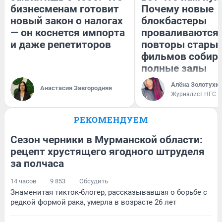
бизнесменам готовит
Почему новые
новый закон о налогах
блокбастеры
— он коснется импорта
проваливаются,
и даже репетиторов
повторы стары
фильмов собир
полные залы
Алёна Золотухи
Анастасия Завгородняя
Журналист НГС
РЕКОМЕНДУЕМ
Сезон черники в Мурманской области:
рецепт хрустящего ягодного штруделя
за полчаса
14 часов
9 853
Обсудить
Знаменитая тикток-блогер, рассказывавшая о борьбе с
редкой формой рака, умерла в возрасте 26 лет