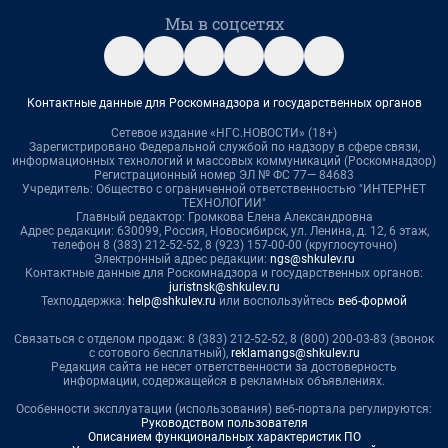
Мы в соцсетях
Контактные данные для Роскомнадзора и государственных органов
Сетевое издание «НГС.НОВОСТИ» (18+)
Зарегистрировано Федеральной службой по надзору в сфере связи,
информационных технологий и массовых коммуникаций (Роскомнадзор)
Регистрационный номер ЭЛ № ФС 77— 84683
Учредитель: Общество с ограниченной ответственностью "ИНТЕРНЕТ
ТЕХНОЛОГИИ"
Главный редактор: Громкова Елена Александровна
Адрес редакции: 630099, Россия, Новосибирск, ул. Ленина, д. 12, 6 этаж,
телефон 8 (383) 212-52-52, 8 (923) 157-00-00 (круглосуточно)
Электронный адрес редакции:
ngs@shkulev.ru
Контактные данные для Роскомнадзора и государственных органов:
juristnsk@shkulev.ru
Техподдержка:
help@shkulev.ru
или воспользуйтесь
веб-формой
Связаться с отделом продаж: 8 (383) 212-52-52, 8 (800) 200-03-83 (звонок
с сотового бесплатный),
reklamangs@shkulev.ru
Редакция сайта не несет ответственности за достоверность
информации, содержащейся в рекламных объявлениях.
Особенности эксплуатации (использования) веб-портала регулируются:
Руководством пользователя
Описанием функциональных характеристик ПО