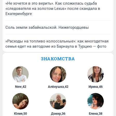
«Не хочется в это верить». Как сложилась судьба
«следователя на золотом Lexus» после скандала в
Екатеринбурге
Соль земли забайкальской. Нижегородцевы
«Расходы на топливо колоссальные»: как многодетная
семья едет на автодоме из Барнаула в Турцию — фото
ЗНАКОМСТВА
New
,
42
Алёнушка
,
42
Ирина
,
46
Юлия
,
50
Докер
,
36
Елена
,
38