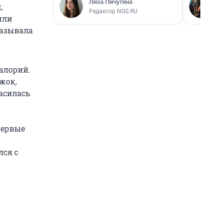
Лиза Пичугина
,
Редактор NGS.RU
или
казывала
калорий.
ожок,
ласилась
первые
лся с