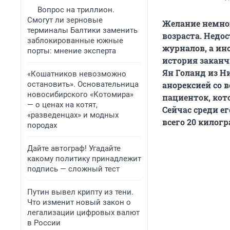
Вопрос на триллион.
Смогут ли зерновые
Желание немног
терминалы Балтики заменить
возраста. Нед
заблокированные южные
журналов, а ин
порты: мнение эксперта
история заканч
Ян Голанд из Н
«Кошатников невозможно
остановить». Основательница
анорексией со 
новосибирского «Котомира»
пациенток, кот
— о ценах на котят,
Сейчас среди е
«разведенцах» и модных
всего 20 килогр
породах
Дайте автограф! Угадайте
какому политику принадлежит
подпись — сложный тест
Путин вывел крипту из тени.
Что изменит новый закон о
легализации цифровых валют
в России