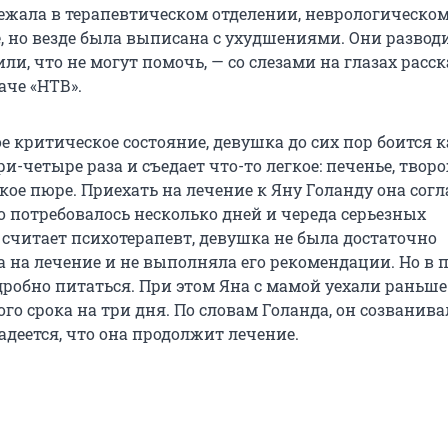
ежала в терапевтическом отделении, неврологическом
, но везде была выписана с ухудшениями. Они развод
ли, что не могут помочь, — со слезами на глазах расс
аче «НТВ».
е критическое состояние, девушка до сих пор боится 
три-четыре раза и съедает что-то легкое: печенье, твор
кое пюре. Приехать на лечение к Яну Голанду она сог
то потребовалось несколько дней и череда серьезных
 считает психотерапевт, девушка не была достаточно
 на лечение и не выполняла его рекомендации. Но в 
дробно питаться. При этом Яна с мамой уехали раньше
о срока на три дня. По словам Голанда, он созванива
деется, что она продолжит лечение.