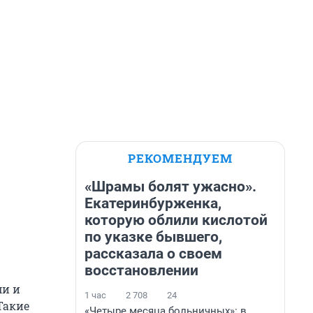
РЕКОМЕНДУЕМ
«Шрамы болят ужасно».
Екатеринбурженка,
которую облили кислотой
по указке бывшего,
рассказала о своем
восстановлении
ми и
1 час
2 708
24
Такие
«Четыре месяца больничных»: в