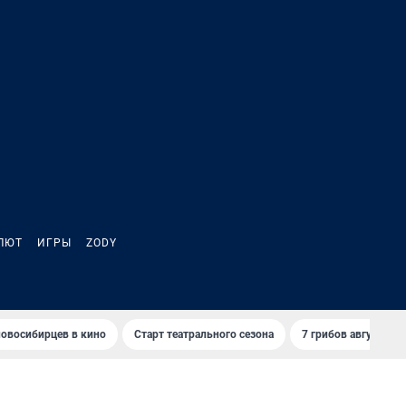
ЛЮТ
ИГРЫ
ZODY
овосибирцев в кино
Старт театрального сезона
7 грибов августа