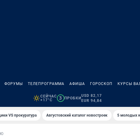
ФОРУМЫ
ТЕЛЕПРОГРАММА
АФИША
ГОРОСКОП
КУРСЫ ВА
USD 82,17
СЕЙЧАС
3
ПРОБКИ
+17°C
EUR 94,84
ики VS прокуратура
Августовский каталог новостроек
5 молодых н
ЬЮ