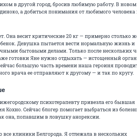
ихом в другой город, бросив любимую работу. В новом
одиноко, а добиться понимания от любимого человека 
ет. Она весит критические 20 кг — примерно столько ж
бенок. Девушка пытается вести нормальную жизнь и
чными бытовыми делами. Только после нескольких ч
аже готовки Яне нужно отдыхать — истощенный орга
 Сейчас большую часть времени наша героиня проводи
ного врача ее отправляют к другому — и так по кругу.
ше
нижегородскому психотерапевту привезла его бывшая
я Кохно. Сейчас блогер помогает выбраться из болез
ак она, попавшим в ловушку анорексии.
о все клиники Белгорода. Я отлежала в нескольких