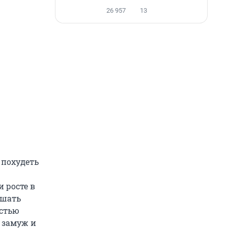
26 957
13
 похудеть
и росте в
ьшать
остью
 замуж и