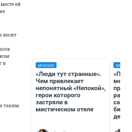
 месте ей
не
е весит
асов
низм
т в
МНЕНИЕ
МНЕНИ
«Люди тут странные».
«Поку
Чем привлекает
мешке
непонятный «Непокой»,
предп
герои которого
расска
застряли в
самом
ни таким
мистическом отеле
бизне
дешев