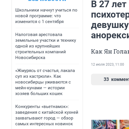
В 27 лет
Школьники начнут учиться по
психоте
новой программе: что
изменится с 1 сентября
девушку 
анорекс
Налоговая арестовала
земельные участки и технику
одной из крупнейших
Как Ян Гола
строительных компаний
Новосибирска
12 июля 2023, 11:00
«Жмурясь от счастья, лакала
суп из кастрюли». Как
33
коммен
новосибирцы уживаются с
мейн-кунами — истории
хозяев больших кошек
Конкуренты «вьетнамок»:
заведения с китайской кухней
захватывают город — обзор
самых интересных новинок