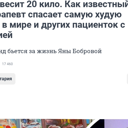
 весит 20 кило. Как известны
рапевт спасает самую худую
в мире и других пациенток с
ией
нд бьется за жизнь Яны Бобровой
17 460
тария