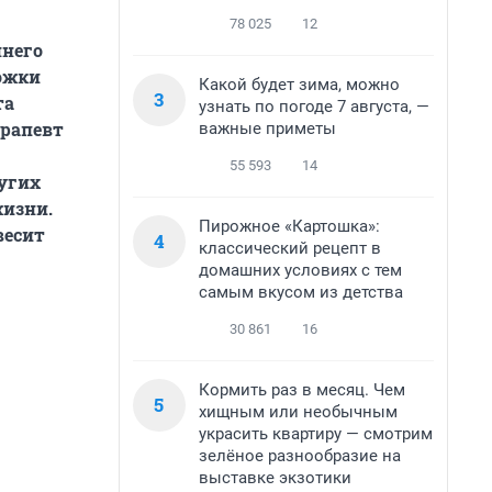
78 025
12
ннего
ожки
Какой будет зима, можно
3
та
узнать по погоде 7 августа, —
ерапевт
важные приметы
55 593
14
ругих
жизни.
Пирожное «Картошка»:
весит
4
классический рецепт в
домашних условиях с тем
самым вкусом из детства
30 861
16
Кормить раз в месяц. Чем
5
хищным или необычным
украсить квартиру — смотрим
зелёное разнообразие на
выставке экзотики