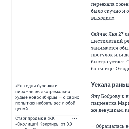
переехала с жен
было скучно и 
выходило.
Сейчас Яне 27 л
шестилетний ре
занимается обы
прогулок или д
быстро устает.
больнице. От од
Уехала рань
«Ела одни булочки и
пирожные»: экстремально
Яну Боброву к 
худые новосибирцы — о своих
пациентка Мари
попытках набрать вес любой
ценой
же девушкам, к
Старт продаж в ЖК
«Околица»! Квартиры от 3,9
— Обращалась в