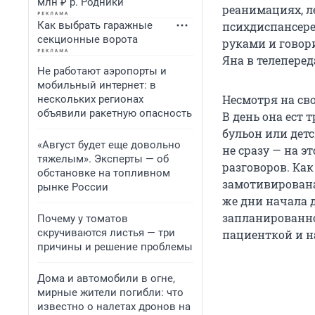
млн ₽ р. Родники
реанимациях, л
Как выбрать гаражные
психдиспансере
секционные ворота
руками и говори
Яна в телеперед
Не работают аэропорты и
мобильный интернет: в
Несмотря на сво
нескольких регионах
объявили ракетную опасность
В день она ест 
бульон или детс
«Август будет еще довольно
не сразу — на э
тяжелым». Эксперты — об
разговоров. Как
обстановке на топливном
замотивирована
рынке России
же дни начала 
запланированног
Почему у томатов
скручиваются листья — три
пациенткой и на
причины и решение проблемы
Дома и автомобили в огне,
мирные жители погибли: что
известно о налетах дронов на