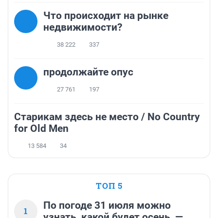
Что происходит на рынке
недвижимости?
38 222
337
продолжайте опус
27 761
197
Старикам здесь не место / No Country
for Old Men
13 584
34
ТОП 5
По погоде 31 июля можно
1
узнать, какой будет осень, —