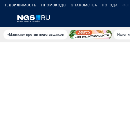
НЕДВИЖИМОСТЬ
ПРОМОКОДЫ
ЗНАКОМСТВА
ПОГОДА
ФО
«Майские» против подставщиков
Налог 