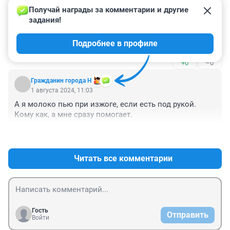
Получай награды за комментарии и другие 
Гость
1 августа 2024, 20:57
задания!
А у меня после овсянки, не важно на молоке или 
Подробнее в профиле
воде, всегда кислотная отрыжка и изжога
+0
–0
Гражданин города Н
1 августа 2024, 11:03
А я молоко пью при изжоге, если есть под рукой. 
Кому как, а мне сразу помогает.
+3
–0
Читать все комментарии
Гость
Отправить
Войти