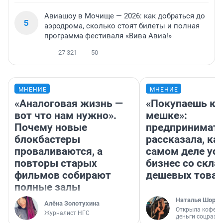
Авиашоу в Мочище — 2026: как добраться до
5
аэродрома, сколько стоят билеты и полная
программа фестиваля «Вива Авиа!»
27 321
50
МНЕНИЕ
МНЕНИЕ
«Аналоговая жизнь —
«Покупаешь ко
вот что нам нужно».
мешке»:
Почему новые
предпринимат
блокбастеры
рассказала, как
проваливаются, а
самом деле ус
повторы старых
бизнес со скл
фильмов собирают
дешевых това
полные залы
Наталья Шорох
Алёна Золотухина
Открыла кофейн
Журналист НГС
деньги соцразв