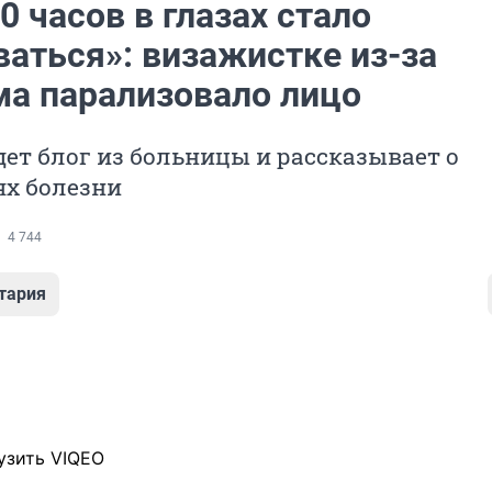
0 часов в глазах стало
ваться»: визажистке из-за
ма парализовало лицо
ет блог из больницы и рассказывает о
ях болезни
4 744
тария
узить VIQEO