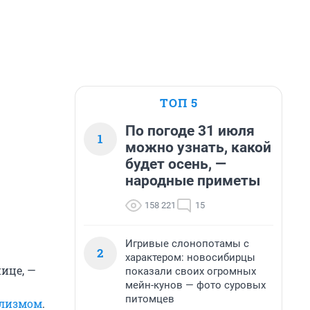
ТОП 5
По погоде 31 июля
1
можно узнать, какой
будет осень, —
народные приметы
158 221
15
Игривые слонопотамы с
2
характером: новосибирцы
нице, —
показали своих огромных
мейн-кунов — фото суровых
питомцев
улизмом
.