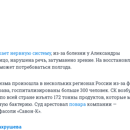
ает нервную систему
, из-за болезни у Александры
цо, нарушена речь, затуманено зрение. На восстановл
 может потребоваться полгода.
зма произошла в нескольких регионах России из-за ф
ва, госпитализированы больше 300 человек. СК возб
 по всей стране изъято 172 тонны продуктов, которые 
ную бактерию. Суд арестовал
повара
компании —
фасоли «Савон-К».
ахрушева