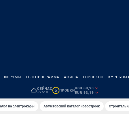
ФОРУМЫ
ТЕЛЕПРОГРАММА
АФИША
ГОРОСКОП
КУРСЫ ВА
USD 80,93
СЕЙЧАС
5
ПРОБКИ
+25°C
EUR 93,19
алог на электрокары
Августовский каталог новостроек
Строитель б