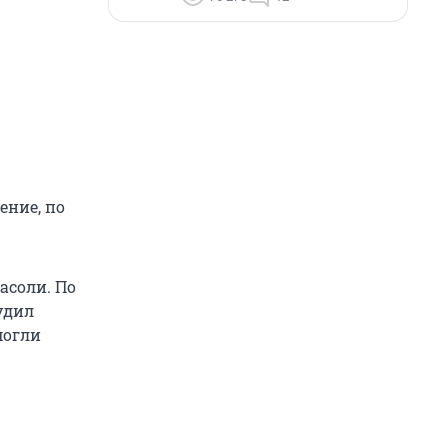
ение, по
асоли. По
удил
могли