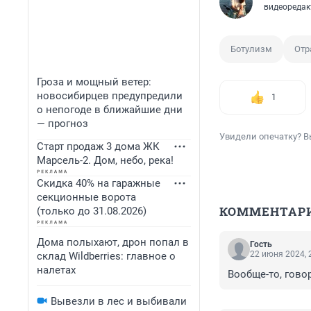
видеоредак
Ботулизм
Отр
Гроза и мощный ветер:
новосибирцев предупредили
1
о непогоде в ближайшие дни
— прогноз
Увидели опечатку? В
Старт продаж 3 дома ЖК
Марсель-2. Дом, небо, река!
Скидка 40% на гаражные
секционные ворота
КОММЕНТАР
(только до 31.08.2026)
Дома полыхают, дрон попал в
Гость
22 июня 2024, 
склад Wildberries: главное о
налетах
Вообще-то, говор
Вывезли в лес и выбивали