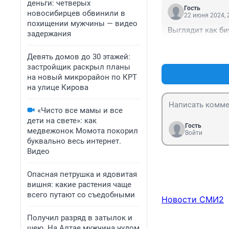
деньги: четверых
Гость
новосибирцев обвинили в
22 июня 2024, 
похищении мужчины — видео
Выглядит как би
задержания
Девять домов до 30 этажей:
застройщик раскрыл планы
на новый микрорайон по КРТ
на улице Кирова
«Чисто все мамы и все
дети на свете»: как
Гость
медвежонок Момота покорил
Войти
буквально весь интернет.
Видео
Опасная петрушка и ядовитая
вишня: какие растения чаще
всего путают со съедобными
Новости СМИ2
Получил разряд в затылок и
шею. На Алтае мужчина чудом