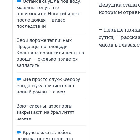
Остановка ушла под воду,
Девушка стала о
машины тонут: что
которым отрави
происходит в Новосибирске
после дождя — видео
последствий
— Первые призн
сутки, — расска
Свои дороже тепличных.
часов в глазах 
Продавцы на площади
Калинина взвинтили цены на
овощи — сколько придется
заплатить
«Не просто слух»: Федору
Бондарчуку приписывают
новый роман — с кем
Воют сирены, аэропорты
закрывают: на Урал летят
ракеты
Круче сюжета любого
сериала: посмотрите, что