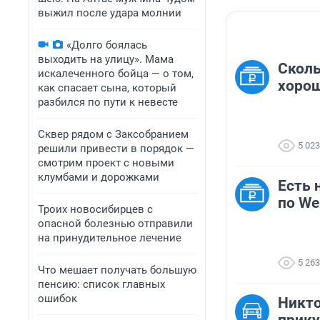
выжил после удара молнии
«Долго боялась
выходить на улицу». Мама
Сколь
искалеченного бойца — о том,
хорош
как спасает сына, который
разбился по пути к невесте
Сквер рядом с Заксобранием
5 023
решили привести в порядок —
смотрим проект с новыми
клумбами и дорожками
Есть 
по We
Троих новосибирцев с
опасной болезнью отправили
на принудительное лечение
5 263
Что мешает получать большую
пенсию: список главных
ошибок
Никто