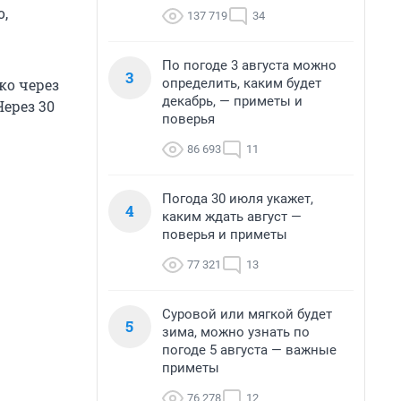
о,
137 719
34
По погоде 3 августа можно
3
определить, каким будет
ко через
декабрь, — приметы и
Через 30
поверья
86 693
11
Погода 30 июля укажет,
4
каким ждать август —
поверья и приметы
77 321
13
Суровой или мягкой будет
5
зима, можно узнать по
погоде 5 августа — важные
приметы
76 278
12