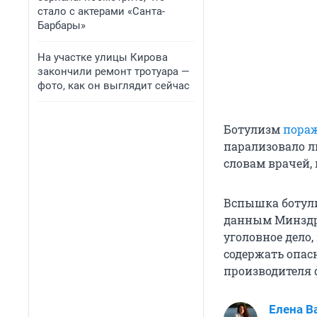
стало с актерами «Санта-
Барбары»
На участке улицы Кирова
закончили ремонт тротуара —
фото, как он выглядит сейчас
Ботулизм
пораж
парализовало ли
словам врачей,
Вспышка ботули
данным Минздра
уголовное дело,
содержать опас
производителя 
Елена В