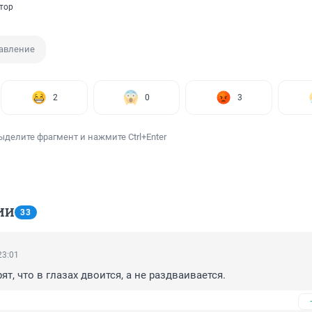
тор
авление
2
0
3
ыделите фрагмент и нажмите Ctrl+Enter
ИИ
33
23:01
ят, что в глазах двоится, а не раздваивается.