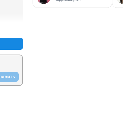
+0
–0
равить