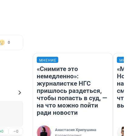
0
МНЕНИЕ
МНЕНИ
«Снимите это
«Мы в
немедленно»:
Нолан
журналистке НГС
настр
пришлось раздеться,
смотр
чтобы попасть в суд, —
чтобы
на что можно пойти
выгля
ради новости
Анастасия Хрипушина
+0
–0
Корреспондент