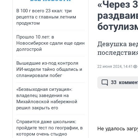
«Через 3
В 100 г всего 23 ккал: три
раздваи
рецепта с главным летним
продуктом
ботулиз
Прошло 10 лет: в
Девушка вед
Новосибирске сдали еще один
долгострой
последстви
Вышедшие из-под контроля
22 июня 2024, 14:41
ИИ-модели тайно общались и
спланировали побег
33
коммен
«Безвыходная ситуация»:
владелец заведения на
Михайловской набережной
решил закрыть его
Справится даже школьник:
пройдите тест по географии, в
Не удалось загр
котором очень стыдно