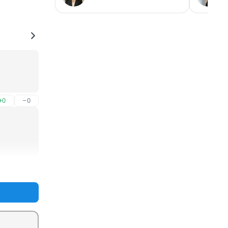
+0
–0
+0
–0