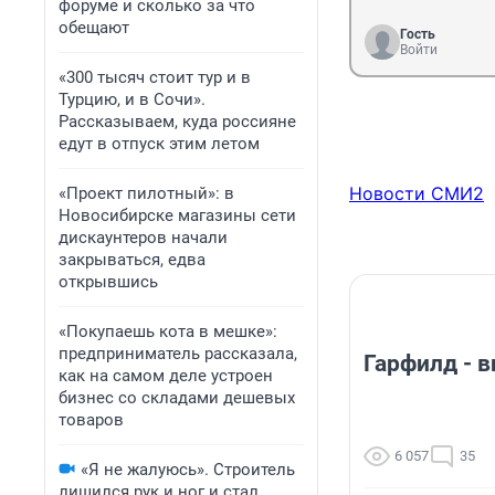
форуме и сколько за что
обещают
Гость
Войти
«300 тысяч стоит тур и в
Турцию, и в Сочи».
Рассказываем, куда россияне
едут в отпуск этим летом
Новости СМИ2
«Проект пилотный»: в
Новосибирске магазины сети
дискаунтеров начали
закрываться, едва
открывшись
«Покупаешь кота в мешке»:
предприниматель рассказала,
Гарфилд - 
как на самом деле устроен
бизнес со складами дешевых
товаров
6 057
35
«Я не жалуюсь». Строитель
лишился рук и ног и стал