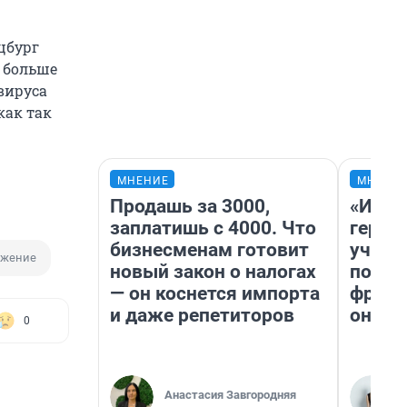
цбург
 больше
вируса
 как так
МНЕНИЕ
МНЕНИ
Продашь за 3000,
«Игру
заплатишь с 4000. Что
герои
бизнесменам готовит
учит 
ажение
новый закон о налогах
попул
— он коснется импорта
франш
и даже репетиторов
она п
0
Анастасия Завгородняя