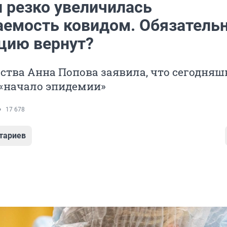
и резко увеличилась
аемость ковидом. Обязатель
цию вернут?
ства Анна Попова заявила, что сегодняш
 «начало эпидемии»
17 678
тариев