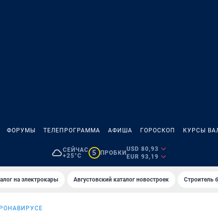
ФОРУМЫ
ТЕЛЕПРОГРАММА
АФИША
ГОРОСКОП
КУРСЫ ВА
USD 80,93
СЕЙЧАС
5
ПРОБКИ
+25°C
EUR 93,19
алог на электрокары
Августовский каталог новостроек
Строитель б
ОРОНАВИРУСЕ