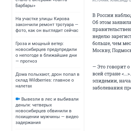
Источник: 
Александр 
Барбары»
В России наблю
На участке улицы Кирова
Об этом заявил
закончили ремонт тротуара —
правительствен
фото, как он выглядит сейчас
неделю зарегис
больше, чем мес
Гроза и мощный ветер:
новосибирцев предупредили
Москву, Подмоск
о непогоде в ближайшие дни
— прогноз
— Это говорит о
всей стране <..
Дома полыхают, дрон попал в
склад Wildberries: главное о
эпидемии, начал
налетах
заболевания пр
Вывезли в лес и выбивали
деньги: четверых
новосибирцев обвинили в
похищении мужчины — видео
задержания