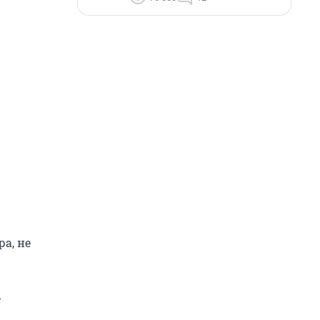
а, не
т