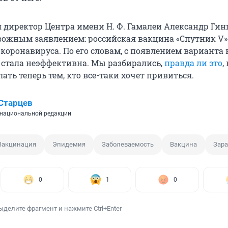
я директор Центра имени Н. Ф. Гамалеи Александр Гин
вожным заявлением: российская вакцина «Спутник V»
коронавируса. По его словам, с появлением варианта 
а стала неэффективна. Мы разбирались,
правда ли это
,
ать теперь тем, кто все-таки хочет привиться.
Старцев
национальной редакции
Вакцинация
Эпидемия
Заболеваемость
Вакцина
Зар
0
1
0
ыделите фрагмент и нажмите Ctrl+Enter