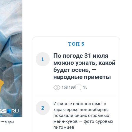
ТОП 5
По погоде 31 июля
1
можно узнать, какой
будет осень, —
народные приметы
158 199
15
Игривые слонопотамы с
2
характером: новосибирцы
показали своих огромных
мейн-кунов — фото суровых
 — в два
питомцев