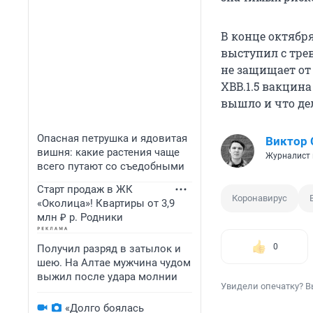
В конце октябр
выступил с тре
не защищает от 
XBB.1.5 вакцин
вышло и что дел
Опасная петрушка и ядовитая
Виктор 
вишня: какие растения чаще
Журналист 
всего путают со съедобными
Старт продаж в ЖК
Коронавирус
«Околица»! Квартиры от 3,9
млн ₽ р. Родники
0
Получил разряд в затылок и
шею. На Алтае мужчина чудом
выжил после удара молнии
Увидели опечатку? В
«Долго боялась