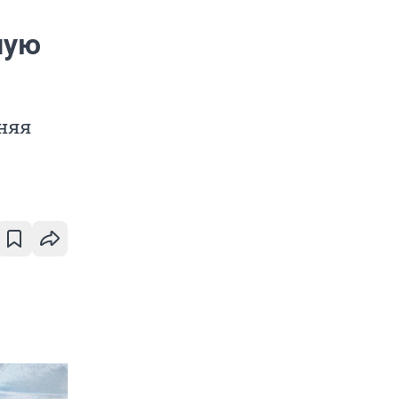
ную
няя