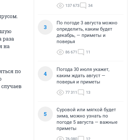
137 673
34
ирусом.
По погоде 3 августа можно
3
определить, каким будет
едшую
декабрь, — приметы и
а раза
поверья
я на
86 671
11
Погода 30 июля укажет,
яться по
4
каким ждать август —
о
поверья и приметы
 случаев
77 311
13
Суровой или мягкой будет
5
зима, можно узнать по
погоде 5 августа — важные
приметы
76 080
12