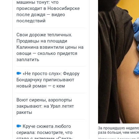
машины тонут: что
происходит в Новосибирске
после дождя — видео
последствий
Свои дороже тепличных.
Продавцы на площади
Калинина взвинтили цены на
овощи — сколько придется
заплатить
«Не просто слух»: Федору
Бондарчуку приписывают
новый роман — с кем
Воют сирены, аэропорты
закрывают: на Урал летят
ракеты
Круче сюжета любого
За прошедшую неделю 
сериала: посмотрите, что
раза больше, чем меся
стало с актерами «Санта-