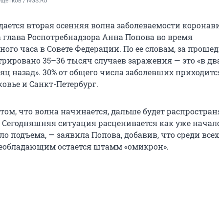
Ощепков / NGS.RU
дается вторая осенняя волна заболеваемости коронав
а глава Роспотребнадзора Анна Попова во время
ного часа в Совете Федерации. По ее словам, за прош
трировано 35–36 тысяч случаев заражения — это «в дв
яц назад». 30% от общего числа заболевших приходитс
овье и Санкт-Петербург.
 том, что волна начинается, дальше будет распростран
.>. Сегодняшняя ситуация расценивается как уже начал
о подъема, — заявила Попова, добавив, что среди всех
еобладающим остается штамм «омикрон».