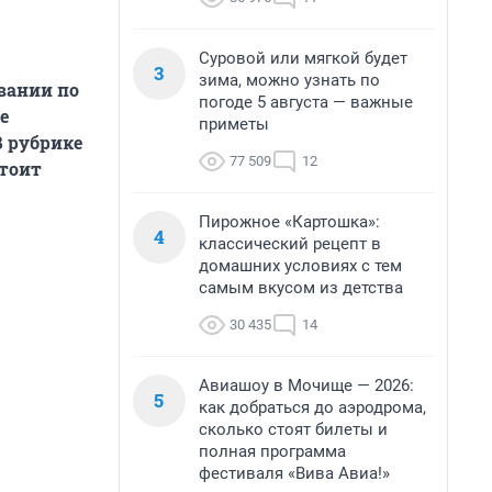
Суровой или мягкой будет
3
зима, можно узнать по
вании по
погоде 5 августа — важные
е
приметы
В рубрике
77 509
12
стоит
Пирожное «Картошка»:
4
классический рецепт в
домашних условиях с тем
самым вкусом из детства
30 435
14
Авиашоу в Мочище — 2026:
5
как добраться до аэродрома,
сколько стоят билеты и
полная программа
фестиваля «Вива Авиа!»