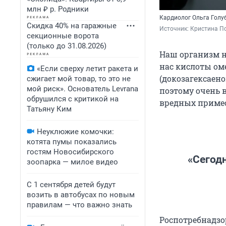
млн ₽ р. Родники
Кардиолог Ольга Голу
Скидка 40% на гаражные
Источник: 
Кристина По
секционные ворота
(только до 31.08.2026)
Наш организм н
нас кислоты ом
«Если сверху летит ракета и
(докозагексаено
сжигает мой товар, то это не
мой риск». Основатель Levrana
поэтому очень 
обрушился с критикой на
вредных примес
Татьяну Ким
Неуклюжие комочки:
котята пумы показались
гостям Новосибирского
«Сегод
зоопарка — милое видео
С 1 сентября детей будут
возить в автобусах по новым
правилам — что важно знать
Роспотребнадзо