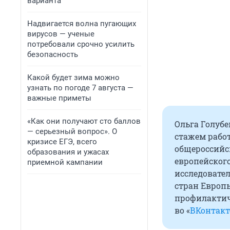
варианта
Надвигается волна пугающих
вирусов — ученые
потребовали срочно усилить
безопасность
Какой будет зима можно
узнать по погоде 7 августа —
важные приметы
«Как они получают сто баллов
Ольга Голуб
— серьезный вопрос». О
стажем рабо
кризисе ЕГЭ, всего
общероссийск
образования и ужасах
европейског
приемной кампании
исследовател
стран Европы
профилактиче
во «
ВКонтакт