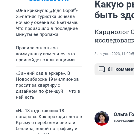
Какую р
«Она крикнула: „Дядя Боря!“»
быть зд
25-летняя туристка исчезла
ночью у океана во Вьетнаме.
Что произошло в последние
Кардиолог О
минуты ее пропажи
исследовани
Правила оплаты за
коммуналку изменятся: что
8 августа 2023, 11:00
произойдет с квитанциями
61
коммен
«Зимний сад в эркере». В
Новосибирске 19 миллионов
просят за квартиру с
дизайном по фэн-шуй — что в
ней есть
«На 18 отдыхающих 18
Ольга Г
поваров». Как проходит лето в
врач-карди
Крыму с перебоями света и
бензина, водой по графику и