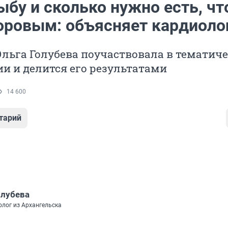
ыбу и сколько нужно есть, ч
оровым: объясняет кардиоло
льга Голубева поучаствовала в тематич
и и делится его результатами
14 600
тарий
олубева
олог из Архангельска