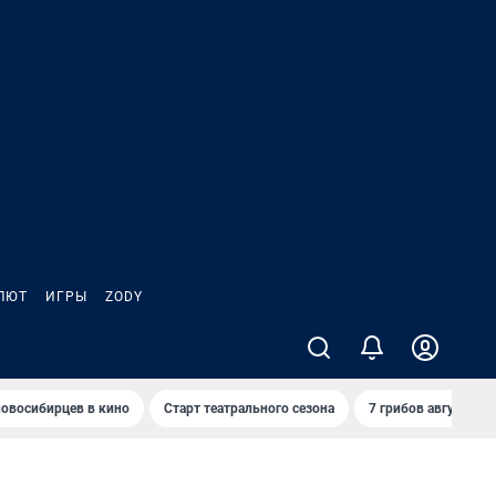
ЛЮТ
ИГРЫ
ZODY
овосибирцев в кино
Старт театрального сезона
7 грибов августа