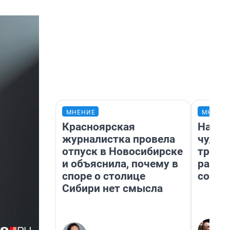
МНЕНИЕ
МНЕНИ
Красноярская
Насле
журналистка провела
чудом
отпуск в Новосибирске
транс
и объяснила, почему в
разне
споре о столице
совет
Сибири нет смысла