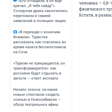
«Его оттащили, а он ещё
человека — 0,8–
кричал: „Я тебя найду“».
физического тр
Соседская драка закончилась
Кстати, в разны
переломом и серией
заявлений в полицию: видео
«В переходе с вонючим
бомжом». Туристка
рассказала, как спасалась во
время налета беспилотников
на Сочи
«Туризм не прекращается, он
трансформируется»: как
россияне будут отдыхать в
августе — ответ эксперта
Начало сезона: на какие
новые спектакли сходить
осенью в Новосибирске —
обзор театральных афиш