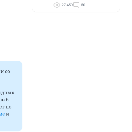
27 459
50
и со
родных
ов 6
ст по
ме
и