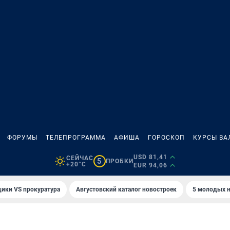
ФОРУМЫ
ТЕЛЕПРОГРАММА
АФИША
ГОРОСКОП
КУРСЫ ВА
USD 81,41
СЕЙЧАС
5
ПРОБКИ
+20°C
EUR 94,06
ики VS прокуратура
Августовский каталог новостроек
5 молодых н