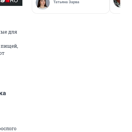
Татьяна Зарва
ные для
 пищей,
от
ка
рослого