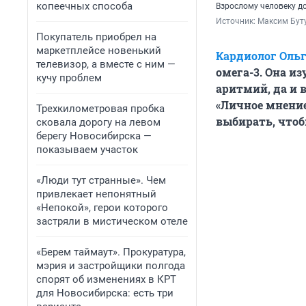
копеечных способа
Взрослому человеку д
Источник: 
Максим Буту
Покупатель приобрел на
маркетплейсе новенький
Кардиолог Ольг
телевизор, а вместе с ним —
омега-3
. Она и
кучу проблем
аритмий, да и 
«Личное мнение
Трехкилометровая пробка
выбирать, чтоб
сковала дорогу на левом
берегу Новосибирска —
показываем участок
«Люди тут странные». Чем
привлекает непонятный
«Непокой», герои которого
застряли в мистическом отеле
«Берем таймаут». Прокуратура,
мэрия и застройщики полгода
спорят об изменениях в КРТ
для Новосибирска: есть три