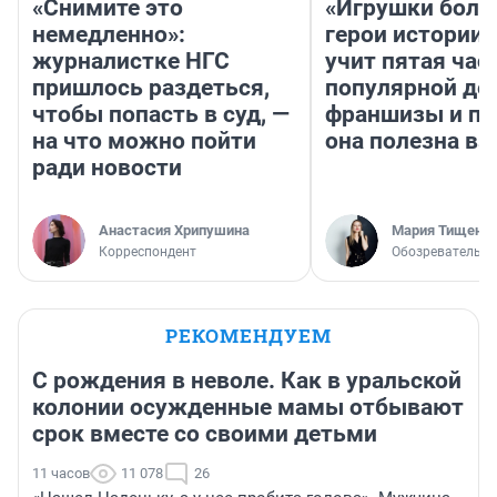
«Снимите это
«Игрушки боль
немедленно»:
герои истории»
журналистке НГС
учит пятая час
пришлось раздеться,
популярной де
чтобы попасть в суд, —
франшизы и п
на что можно пойти
она полезна в
ради новости
Анастасия Хрипушина
Мария Тищенк
Корреспондент
Обозреватель
РЕКОМЕНДУЕМ
С рождения в неволе. Как в уральской
колонии осужденные мамы отбывают
срок вместе со своими детьми
11 часов
11 078
26