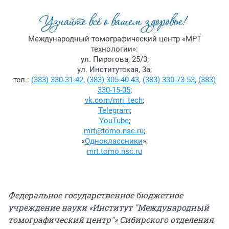
Международный томографический центр «МРТ
технологии»:
ул. Пирогова, 25/3;
ул. Институтская, 3а;
тел.:
(383) 330-31-42
,
(383) 305-40-43
,
(383) 330-73-53
,
(383)
330-15-05
;
vk.com/mri_tech
;
Telegram
;
YouTube
;
mrt@tomo.nsc.ru
;
«
Одноклассники
»;
mrt.tomo.nsc.ru
Федеральное государственное бюджетное
учреждение науки «Институт "Международный
томографический центр"» Сибирского отделения