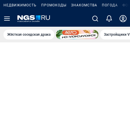
НЕДВИЖИМОСТЬ
ПРОМОКОДЫ
ЗНАКОМСТВА
ПОГОДА
ФО
Жёсткая соседская драка
Застройщики V