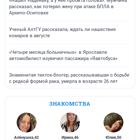
«Нашел Наденьку, а у нее пробита голова». Мужчина
рассказал, как потерял жену при атаке БПЛА в
Архипо-Осиповке
Ученый АлтГУ рассказала, ждать ли нашествия
комаров в августе
«Четыре месяца больничных»: в Ярославле
автомобилист изувечил пассажира «Яавтобуса»
Знаменитая тикток-блогер, рассказывавшая о борьбе
с редкой формой рака, умерла в возрасте 26 лет
ЗНАКОМСТВА
Алёнушка
,
42
Ирина
,
46
Юлия
,
50