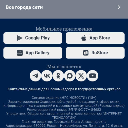
Все города сети
Мобильное приложение
Google Play
App Store
App Gallery
RuStore
Мы в соцсетях
Контактные данные для Роскомнадзора и государственных органов
Сетевое издание «НГС.НОВОСТИ» (18+)
Зарегистрировано Федеральной службой по надзору в сфере связи,
информационных технологий и массовых коммуникаций (Роскомнадзор)
Регистрационный номер ЭЛ № ФС 77— 84683
Учредитель: Общество с ограниченной ответственностью "ИНТЕРНЕТ
ТЕХНОЛОГИИ"
Главный редактор: Громкова Елена Александровна
Адрес редакции: 630099, Россия, Новосибирск, ул. Ленина, д. 12, 6 этаж,