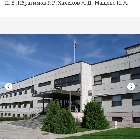
Н. Е., Ибрагимов Р. Р., Халиков А. Д., Мащено И. А.