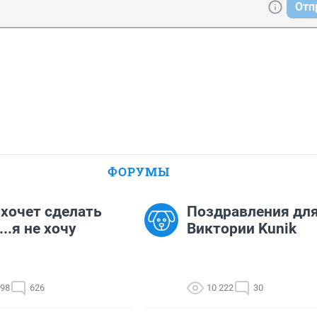
Отп
ФОРУМЫ
хочет сделать
Поздравления дл
..я не хочу
Виктории Kunik
998
626
10 222
30