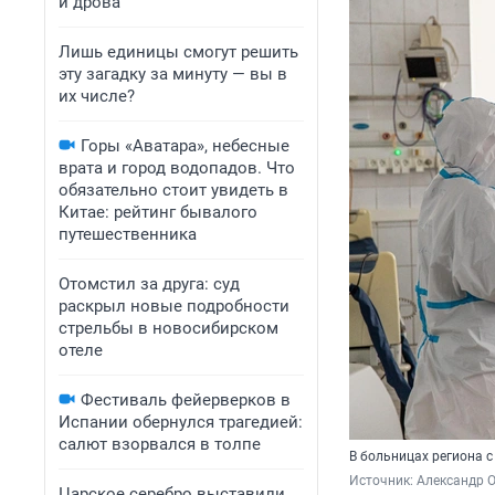
и дрова
Лишь единицы смогут решить
эту загадку за минуту — вы в
их числе?
Горы «Аватара», небесные
врата и город водопадов. Что
обязательно стоит увидеть в
Китае: рейтинг бывалого
путешественника
Отомстил за друга: суд
раскрыл новые подробности
стрельбы в новосибирском
отеле
Фестиваль фейерверков в
Испании обернулся трагедией:
салют взорвался в толпе
В больницах региона с
Источник: 
Александр 
Царское серебро выставили