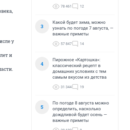
78 461
12
овека,
Какой будет зима, можно
3
узнать по погоде 7 августа, —
важные приметы
исле у
57 847
14
 лет и
Пирожное «Картошка»:
4
классический рецепт в
асти.
домашних условиях с тем
самым вкусом из детства
31 344
19
По погоде 8 августа можно
5
определить, насколько
дождливой будет осень —
важные приметы