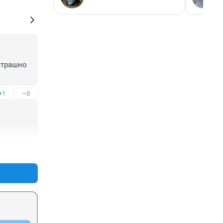
страшно 
+1
–0
+0
–0