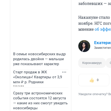
заболевших — з
Накануне стало 
ноябре. НГС по
мнение
об эффе
Екатери
Заместител
В семье новосибирских выдр
родилась двойня — малыши
Коронавирус
уже показывают характер
Старт продаж в ЖК
«Околица»! Квартиры от 3,9
0
млн ₽ р. Родники
Сразу три астрономических
Увидели опечатку? В
события состоятся 12 августа
— какие из них смогут увидеть
новосибирцы