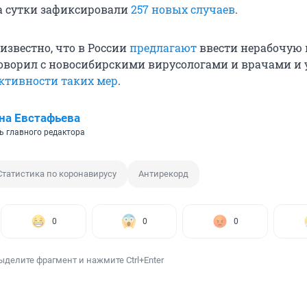
а сутки зафиксировали
257 новых случаев
.
известно, что в России
предлагают
ввести нерабочую 
говорил с новосибирскими вирусологами и врачами и 
ктивности таких мер
.
на Евстафьева
ь главного редактора
Статистика по коронавирусу
Антирекорд
0
0
0
ыделите фрагмент и нажмите Ctrl+Enter