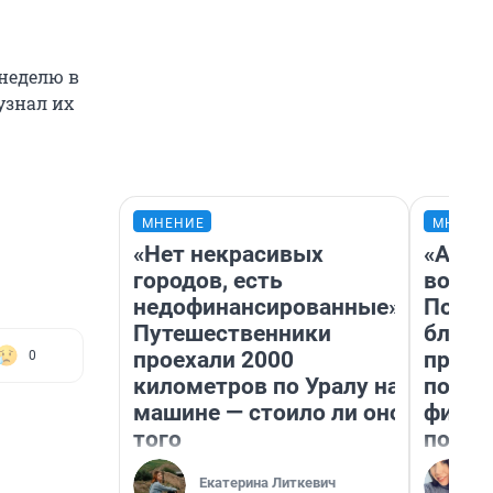
неделю в
узнал их
МНЕНИЕ
МНЕНИ
«Нет некрасивых
«Анал
городов, есть
вот ч
недофинансированные».
Почем
Путешественники
блокб
проехали 2000
прова
0
километров по Уралу на
повто
машине — стоило ли оно
фильм
того
полны
Екатерина Литкевич