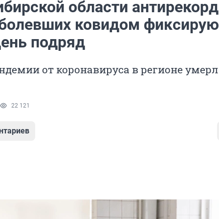
ибирской области антирекорд
аболевших ковидом фиксирую
день подряд
ндемии от коронавируса в регионе умерл
22 121
нтариев