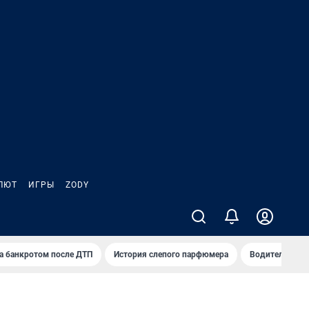
ЛЮТ
ИГРЫ
ZODY
а банкротом после ДТП
История слепого парфюмера
Водители пер