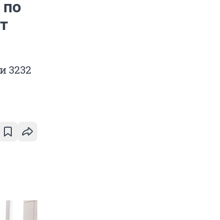
 по
т
и 3232