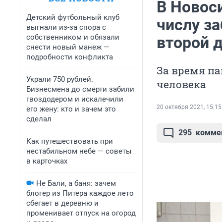
В Новос
Детский футбольный клуб
числу з
выгнали из-за спора с
собственником и обязали
второй 
снести новый манеж —
подробности конфликта
За время па
Украли 750 рублей.
человека
Бизнесмена до смерти забили
гвоздодером и искалечили
20 октября 2021, 15:15
его жену: кто и зачем это
сделал
295
комме
Как путешествовать при
нестабильном небе — советы
в карточках
Не Бали, а баня: зачем
блогер из Питера каждое лето
сбегает в деревню и
променивает отпуск на огород