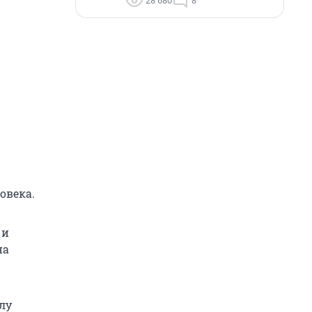
28 680
8
овека.
 и
на
лу