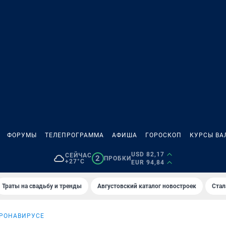
ФОРУМЫ
ТЕЛЕПРОГРАММА
АФИША
ГОРОСКОП
КУРСЫ ВА
USD 82,17
СЕЙЧАС
2
ПРОБКИ
+27°C
EUR 94,84
Траты на свадьбу и тренды
Августовский каталог новостроек
Стал
ОРОНАВИРУСЕ