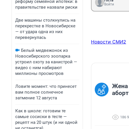
Гость
реформу семейной ипотеки: в
Войти
правительстве назвали риски
Две машины столкнулись на
перекрестке в Новосибирске
— от удара одна из них
перевернулась
Новости СМИ2
Белый медвежонок из
Новосибирского зоопарка
устроил охоту за канистрой —
видео с ним набирают
миллионы просмотров
Жена 
Ловите момент: что принесет
вам полное солнечное
аборт.
затмение 12 августа
Как в школе: готовим те
самые сосиски в тесте —
186 
рецепт на 20 штук (и ни одной
не останется)