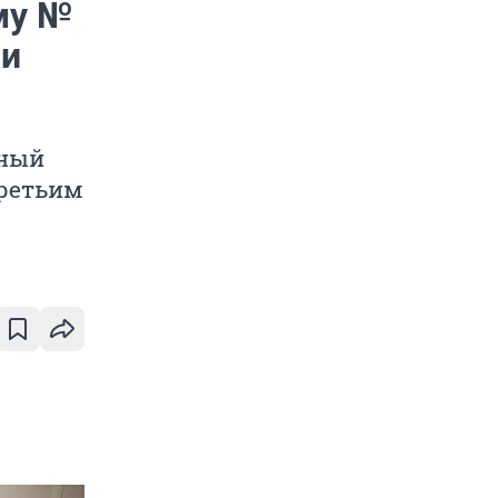
му №
 и
ьный
третьим