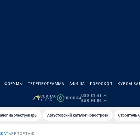
ФОРУМЫ
ТЕЛЕПРОГРАММА
АФИША
ГОРОСКОП
КУРСЫ ВА
USD 81,41
СЕЙЧАС
0
ПРОБКИ
+18°C
EUR 94,06
алог на электрокары
Августовский каталог новостроек
Строитель б
ОЖАТЬ
РЕПОРТАЖ