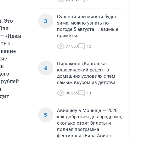
Суровой или мягкой будет
3
. Это
зима, можно узнать по
Для
погоде 5 августа — важные
 — «Идем
приметы
ть о
77 360
12
 какие
кие
Пирожное «Картошка»:
сь
4
классический рецепт в
дого
домашних условиях с тем
 рублей
самым вкусом из детства
м
30 265
13
одит
Авиашоу в Мочище — 2026:
5
как добраться до аэродрома,
сколько стоят билеты и
полная программа
фестиваля «Вива Авиа!»