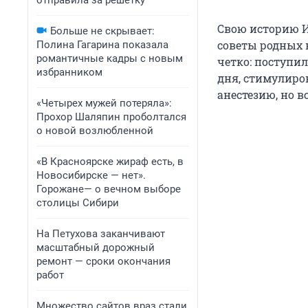
отправила за решетку
Свою историю И
Больше не скрывает:
советы родных 
Полина Гагарина показала
романтичные кадры с новым
четко: поступил
избранником
дня, стимулиро
анестезию, но в
«Четырех мужей потеряла»:
Прохор Шаляпин проболтался
о новой возлюбленной
«В Красноярске жираф есть, в
Новосибирске — нет».
Горожане— о вечном выборе
столицы Сибири
На Петухова заканчивают
масштабный дорожный
ремонт — сроки окончания
работ
Множество сайтов враз стали