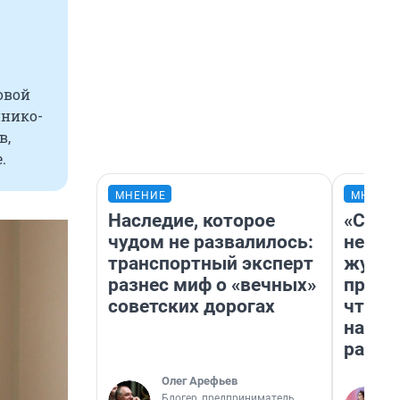
овой
инико-
в,
.
МНЕНИЕ
МНЕНИ
Наследие, которое
«Сним
чудом не развалилось:
немед
транспортный эксперт
журна
разнес миф о «вечных»
пришл
советских дорогах
чтобы
на чт
ради 
Олег Арефьев
Блогер, предприниматель,