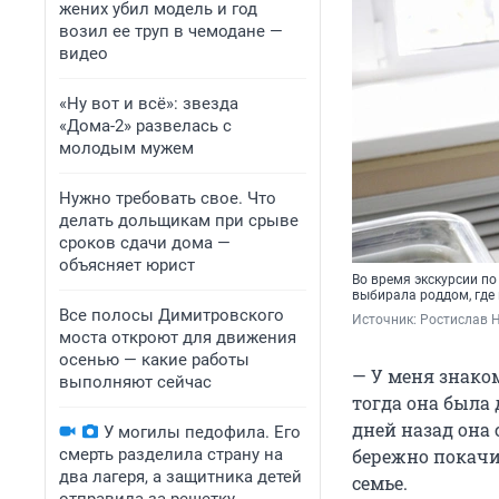
жених убил модель и год
возил ее труп в чемодане —
видео
«Ну вот и всё»: звезда
«Дома-2» развелась с
молодым мужем
Нужно требовать свое. Что
делать дольщикам при срыве
сроков сдачи дома —
объясняет юрист
Во время экскурсии по
выбирала роддом, где 
Все полосы Димитровского
Источник: 
Ростислав 
моста откроют для движения
осенью — какие работы
— У меня знаком
выполняют сейчас
тогда она была 
дней назад она 
У могилы педофила. Его
смерть разделила страну на
бережно покачи
два лагеря, а защитника детей
семье.