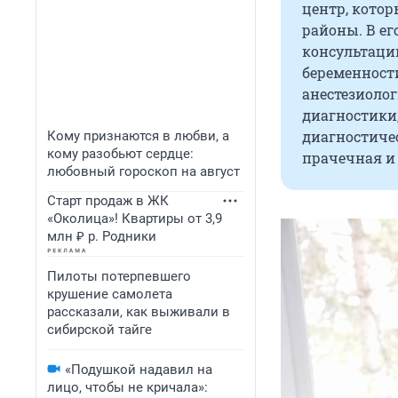
центр, кото
районы. В ег
консультации
беременности
анестезиолог
диагностики,
диагностиче
Кому признаются в любви, а
кому разобьют сердце:
прачечная и 
любовный гороскоп на август
Старт продаж в ЖК
«Околица»! Квартиры от 3,9
млн ₽ р. Родники
Пилоты потерпевшего
крушение самолета
рассказали, как выживали в
сибирской тайге
«Подушкой надавил на
лицо, чтобы не кричала»: