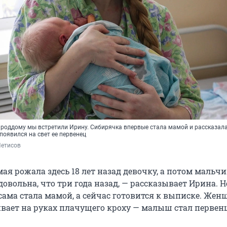
 роддому мы встретили Ирину. Сибирячка впервые стала мамой и рассказала
появился на свет ее первенец
Нетисов
ая рожала здесь 18 лет назад девочку, а потом мальчи
довольна, что три года назад, — рассказывает Ирина. 
сама стала мамой, а сейчас готовится к выписке. Жен
вает на руках плачущего кроху — малыш стал первен