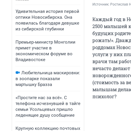
Источник: 
Ростислав 
Удивительная история первой
оптики Новосибирска. Она
Каждый год в Н
появилась благодаря девушке
2500 малышей к
из сибирской глубинки
будущих родите
рожать!». Дважд
Премьер‑министр Монголии
роддомах Новоси
примет участие в
экономическом форуме во
услуги у них пл
Владивостоке
врачи там работ
нечасто делают
Любительница маскировки:
новорожденного.
в зоопарке показали
(стоимость за 
мартышку Бразза
малышам делают
психолог?
«Простите нас за всё». С
телефона исчезнувшей в тайге
семьи Усольцевых пришло
леденящее душу сообщение
Крупную коллекцию почтовых