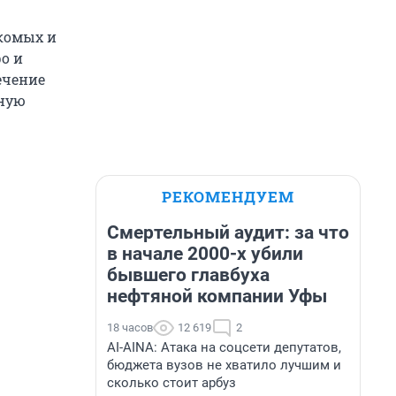
акомых и
о и
ечение
ьную
РЕКОМЕНДУЕМ
Смертельный аудит: за что
в начале 2000-х убили
бывшего главбуха
нефтяной компании Уфы
18 часов
12 619
2
AI-AINA: Атака на соцсети депутатов,
бюджета вузов не хватило лучшим и
сколько стоит арбуз