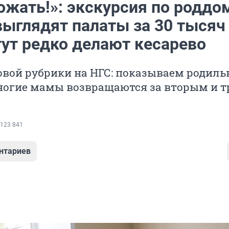
ожать!»: экскурсия по роддо
выглядят палаты за 30 тысяч
тут редко делают кесарево
овой рубрики на НГС: показываем родил
многие мамы возвращаются за вторым и 
123 841
нтариев