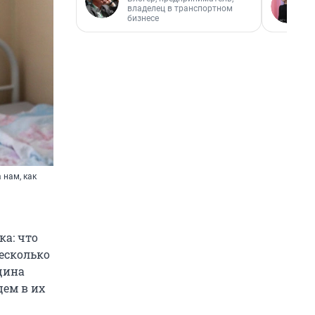
владелец в транспортном
бизнесе
 нам, как
ка: что
Несколько
щина
цем в их