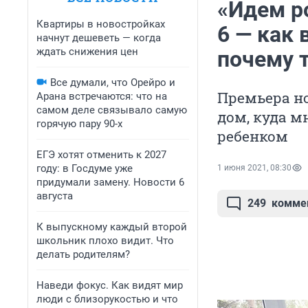
«Идем р
Квартиры в новостройках
6 — как 
начнут дешеветь — когда
ждать снижения цен
почему 
Все думали, что Орейро и
Премьера н
Арана встречаются: что на
самом деле связывало самую
дом, куда 
горячую пару 90-х
ребенком
ЕГЭ хотят отменить к 2027
году: в Госдуме уже
1 июня 2021, 08:30
придумали замену. Новости 6
августа
249
комме
К выпускному каждый второй
школьник плохо видит. Что
делать родителям?
Наведи фокус. Как видят мир
люди с близорукостью и что