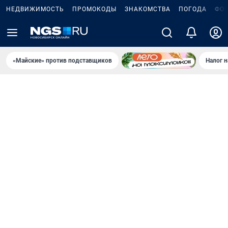
НЕДВИЖИМОСТЬ
ПРОМОКОДЫ
ЗНАКОМСТВА
ПОГОДА
ФО
«Майские» против подставщиков
Налог 