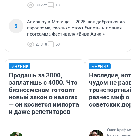
30 272
13
Авиашоу в Мочище — 2026: как добраться до
5
аэродрома, сколько стоят билеты и полная
программа фестиваля «Вива Авиа!»
27 318
50
МНЕНИЕ
МНЕНИЕ
Продашь за 3000,
Наследие, кото
заплатишь с 4000. Что
чудом не разва
бизнесменам готовит
транспортный 
новый закон о налогах
разнес миф о 
— он коснется импорта
советских доро
и даже репетиторов
Олег Арефьев
Блогер, предпри