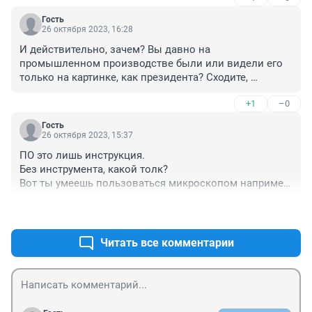
Гость
26 октября 2023, 16:28
И действительно, зачем? Вы давно на 
промышленном производстве были или видели его 
только на картинке, как президента? Сходите, 
посмотрите на оборудование, не обновлявшееся с 70-
+1
–0
х годов прошлого столетия. На этом оборудовании 
сейчас выпускают аналоговнетную продукцию и весь 
Гость
остальной спектр высоких технологий. Кроме 
26 октября 2023, 15:37
гвоздей и калош. Гвозди, если верить Матвиенко у 
ПО это лишь инструкция.

нас до сих пор не выпускают, а выпуск калош 
Без инструмента, какой толк?

закончился ещё в советском союзе.
Вот ты умеешь пользоваться микроскопом например, 
что от этого толку в камере с зеками???
+2
–0
Читать все комментарии