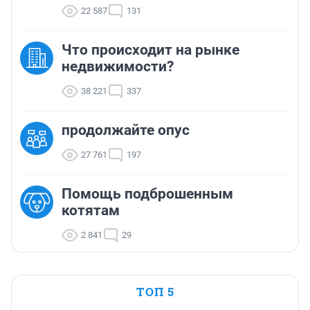
22 587
131
Что происходит на рынке
недвижимости?
38 221
337
продолжайте опус
27 761
197
Помощь подброшенным
котятам
2 841
29
ТОП 5