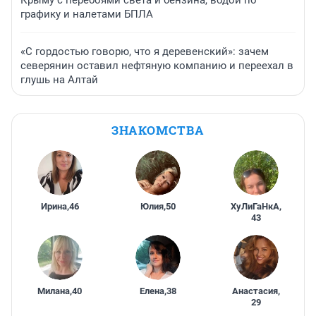
Крыму с перебоями света и бензина, водой по
графику и налетами БПЛА
«С гордостью говорю, что я деревенский»: зачем
северянин оставил нефтяную компанию и переехал в
глушь на Алтай
ЗНАКОМСТВА
Ирина
,
46
Юлия
,
50
ХуЛиГаНкА
,
43
Милана
,
40
Елена
,
38
Анастасия
,
29