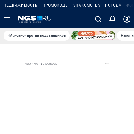
НЕДВИЖИМОСТЬ
ПРОМОКОДЫ
ЗНАКОМСТВА
ПОГОДА
ФО
«Майские» против подставщиков
Налог 
РЕКЛАМА • EL.SCHOOL