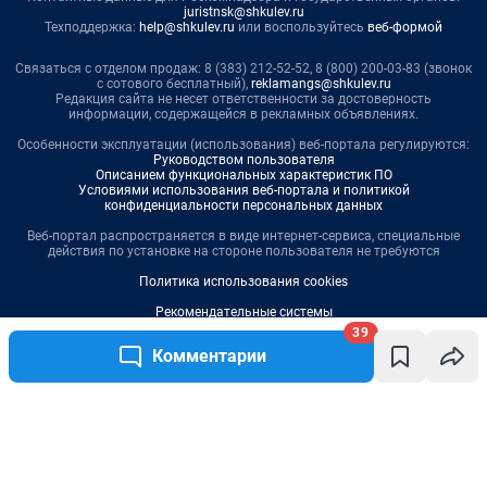
juristnsk@shkulev.ru
Техподдержка:
help@shkulev.ru
или воспользуйтесь
веб-формой
Связаться с отделом продаж: 8 (383) 212-52-52, 8 (800) 200-03-83 (звонок
с сотового бесплатный),
reklamangs@shkulev.ru
Редакция сайта не несет ответственности за достоверность
информации, содержащейся в рекламных объявлениях.
Особенности эксплуатации (использования) веб-портала регулируются:
Руководством пользователя
Описанием функциональных характеристик ПО
Условиями использования веб-портала и политикой
конфиденциальности персональных данных
Веб-портал распространяется в виде интернет-сервиса, специальные
действия по установке на стороне пользователя не требуются
Политика использования cookies
Рекомендательные системы
39
Пользовательское соглашение сервиса «Подписка без баннерной
Комментарии
рекламы»
Написать комментарий