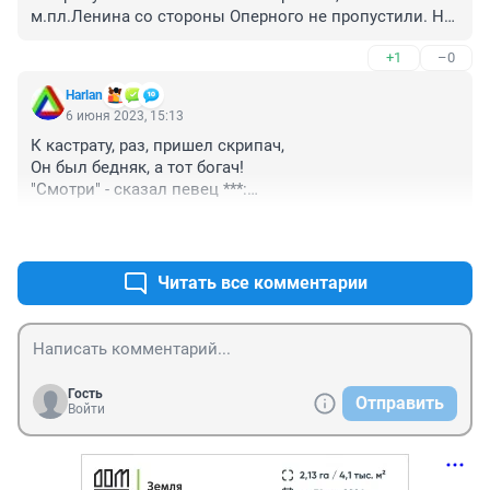
м.пл.Ленина со стороны Оперного не пропустили. Но 
деньги с бюджета наверное выделили. Как всегда 
+1
–0
"гордость" за родной город. НГС осветите эту 
ситуацию!
Harlan
6 июня 2023, 15:13
К кастрату, раз, пришел скрипач,

Он был бедняк, а тот богач!

"Смотри" - сказал певец ***:

"Мои алмазы, изумруды!

+1
–0
Я их от скуки разбирал."

"А, кстати, брат" — он продолжал:

"Когда тебе бывает скучно,

Читать все комментарии
Ты что творишь, сказать прошу.

В ответ бедняга равнодушно:

"Я?.. Я *** себе чешу. "

А.С.Пушкин.
Гость
Отправить
Войти