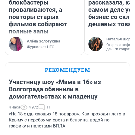
блокбастеры
рассказала, как
проваливаются, а
самом деле ус
повторы старых
бизнес со скл
фильмов собирают
дешевых това
полные залы
Наталья Шорох
Алёна Золотухина
Открыла кофейн
Журналист НГС
деньги соцразв
РЕКОМЕНДУЕМ
Участницу шоу «Мама в 16» из
Волгограда обвинили в
домогательствах к младенцу
4 часа
4 972
11
«На 18 отдыхающих 18 поваров». Как проходит лето в
Крыму с перебоями света и бензина, водой по
графику и налетами БПЛА