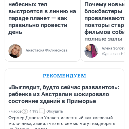
небесных тел
Почему новые
выстроятся в линию на
блокбастеры
параде планет — как
проваливаются,
правильно провести
повторы стары
день
фильмов соби
полные залы
Алёна Золотух
Анастасия Филимонова
Журналист НГС
РЕКОМЕНДУЕМ
«Выглядит, будто сейчас развалится»:
ребенка из Австралии шокировало
состояние зданий в Приморье
7 часов
4 193
Обсудить
Фермер Джастас Уолкер, известный как «веселый
молочник», заявил что его семью могут выдворить