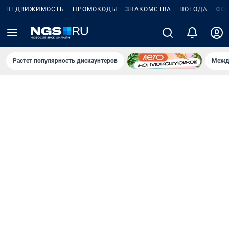
НЕДВИЖИМОСТЬ
ПРОМОКОДЫ
ЗНАКОМСТВА
ПОГОДА
ФО
Растет популярность дискаунтеров
Межд