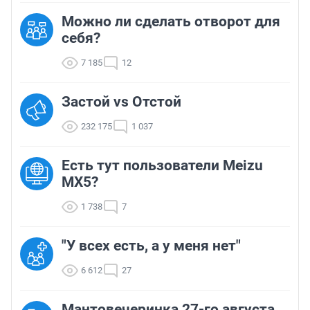
Можно ли сделать отворот для
себя?
7 185
12
Застой vs Отстой
232 175
1 037
Есть тут пользователи Meizu
MX5?
1 738
7
"У всех есть, а у меня нет"
6 612
27
Мантовечеринка 27-го августа