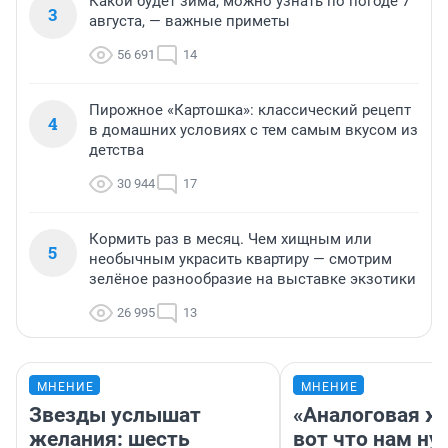
Какой будет зима, можно узнать по погоде 7
3
августа, — важные приметы
56 691
14
Пирожное «Картошка»: классический рецепт
4
в домашних условиях с тем самым вкусом из
детства
30 944
17
Кормить раз в месяц. Чем хищным или
5
необычным украсить квартиру — смотрим
зелёное разнообразие на выставке экзотики
26 995
13
МНЕНИЕ
МНЕНИЕ
Звезды услышат
«Аналоговая ж
желания: шесть
вот что нам ну