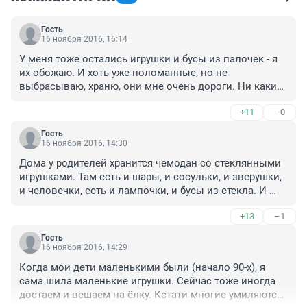
Гость
16 ноября 2016, 16:14
У меня тоже остались игрушки и бусы из палочек - я 
их обожаю. И хоть уже поломанные, но не 
выбрасываю, храню, они мне очень дороги. Ни какие 
бусы настоящего времени не равноценны им. И тоже 
+11
–0
есть шарики - зеленый и розовый с бабочками 
внутри. В старых игрушках своя энегетика и 
Гость
притягательность - и цвета(оттенки) у них были 
16 ноября 2016, 14:30
совсем другие - и красный, и зеленый, и синий. Я 
Дома у родителей хранится чемодан со стеклянными 
больше любила розовые и алые шарики - такого 
игрушками. Там есть и шары, и сосульки, и зверушки, 
алого сейчас вообще нет. Современные тоже 
и человечки, есть и лампочки, и бусы из стекла. И 
покупаю, есть еще фабрики, где делают хорошие 
Советская красная электрическая звезда на макушку. 
игрушки, и не сильно дорогие. Правда в магазинах 
+13
–1
В детстве любимыми были шарики: на одном 
нашего города их почти нет.
нарисованы колоски,которые светились в темноте, а 
Гость
другой шарик был со снегирем. Еще есть любимый 
16 ноября 2016, 14:29
маленький грибок-мухоморчик из стекла. Новый год 
Когда мои дети маленькими были (начало 90-х), я 
всегда был связан со сказкой!
сама шила маленькие игрушки. Сейчас тоже иногда 
достаем и вешаем на ёлку. Кстати многие умиляются, 