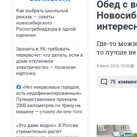
Обед с в
Как выбрать школьный
Новосиб
рюкзак — советы
новосибирского
интерес
Роспотребнадзора в одной
картинке
Где-то можн
Звонить в УК, требовать
то лучше не 
перерасчет: что делать, если в
доме отключили
5 июня 2023, 10:00
электричество — полезная
карточка
75
коммен
«Нет некрасивых городов,
есть недофинансированные».
Путешественники проехали
2000 километров по Уралу на
машине — стоило ли оно того
«Это даже модно». В России
стремительно растет