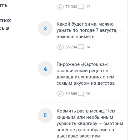
ить
78 033
12
ьных
Какой будет зима, можно
ать
в
3
узнать по погоде 7 августа, —
важные приметы
55 734
14
Пирожное «Картошка»:
4
классический рецепт в
домашних условиях с тем
самым вкусом из детства
30 869
16
Кормить раз в месяц. Чем
5
хищным или необычным
украсить квартиру — смотрим
зелёное разнообразие на
выставке экзотики