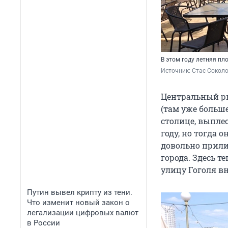
В этом году летняя п
Источник: 
Стас Сокол
Центральный ры
(там уже больше
столице, выпле
году, но тогда 
довольно прил
города. Здесь т
улицу Гоголя вн
Путин вывел крипту из тени.
Что изменит новый закон о
легализации цифровых валют
в России