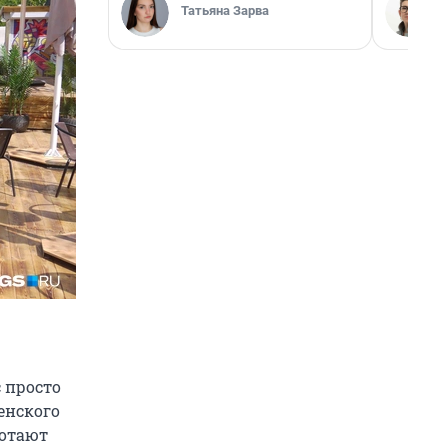
Татьяна Зарва
 просто
енского
ботают