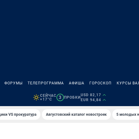
ФОРУМЫ
ТЕЛЕПРОГРАММА
АФИША
ГОРОСКОП
КУРСЫ ВА
USD 82,17
СЕЙЧАС
3
ПРОБКИ
+17°C
EUR 94,84
ики VS прокуратура
Августовский каталог новостроек
5 молодых н