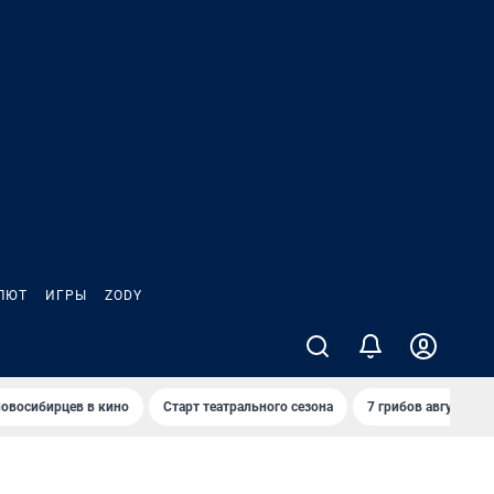
ЛЮТ
ИГРЫ
ZODY
овосибирцев в кино
Старт театрального сезона
7 грибов августа