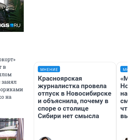
окорт»
т в
МНЕНИЕ
МНЕНИ
ошлом
Красноярская
«Мы в
с занял
журналистка провела
Нолан
вориками
отпуск в Новосибирске
настр
ко на
и объяснила, почему в
смотр
споре о столице
чтобы
Сибири нет смысла
выгля