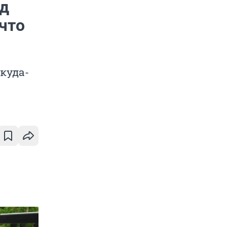
нд
что
 куда-