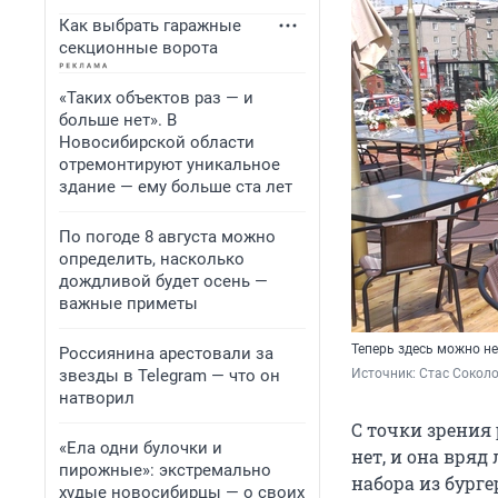
Как выбрать гаражные
секционные ворота
«Таких объектов раз — и
больше нет». В
Новосибирской области
отремонтируют уникальное
здание — ему больше ста лет
По погоде 8 августа можно
определить, насколько
дождливой будет осень —
важные приметы
Теперь здесь можно не
Россиянина арестовали за
звезды в Telegram — что он
Источник: 
Стас Сокол
натворил
С точки зрения
«Ела одни булочки и
нет, и она вря
пирожные»: экстремально
набора из бурге
худые новосибирцы — о своих