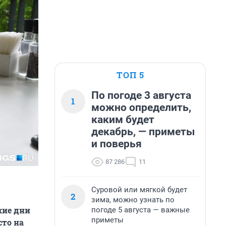
ТОП 5
По погоде 3 августа
1
можно определить,
каким будет
декабрь, — приметы
и поверья
87 286
11
Суровой или мягкой будет
2
зима, можно узнать по
кие дни
погоде 5 августа — важные
приметы
сто на