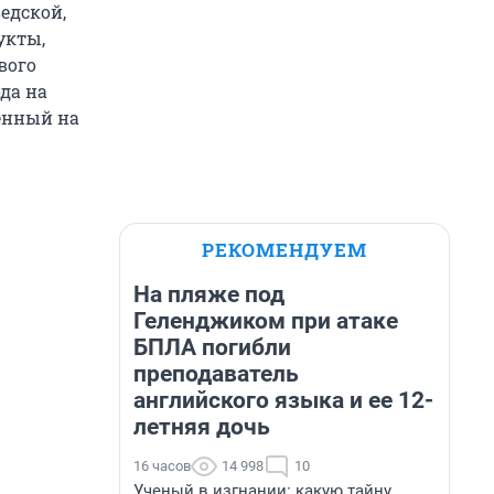
едской,
укты,
вого
да на
венный на
РЕКОМЕНДУЕМ
На пляже под
Геленджиком при атаке
БПЛА погибли
преподаватель
английского языка и ее 12-
летняя дочь
16 часов
14 998
10
Ученый в изгнании: какую тайну