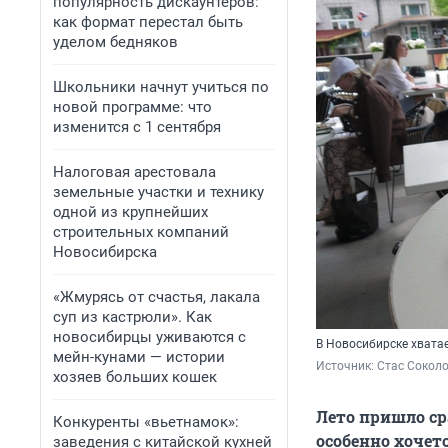
популярность дискаунтеров:
как формат перестал быть
уделом бедняков
Школьники начнут учиться по
новой программе: что
изменится с 1 сентября
Налоговая арестовала
земельные участки и технику
одной из крупнейших
строительных компаний
Новосибирска
«Жмурясь от счастья, лакала
суп из кастрюли». Как
новосибирцы уживаются с
В Новосибирске хватае
мейн-кунами — истории
Источник: 
Стас Сокол
хозяев больших кошек
Лето пришло ср
Конкуренты «вьетнамок»:
особенно хочет
заведения с китайской кухней