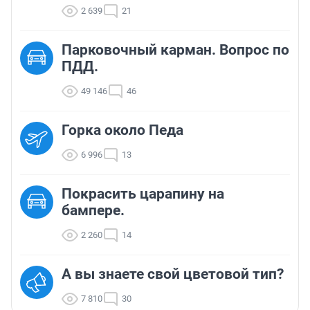
2 639
21
Парковочный карман. Вопрос по
ПДД.
49 146
46
Горка около Педа
6 996
13
Покрасить царапину на
бампере.
2 260
14
А вы знаете свой цветовой тип?
7 810
30