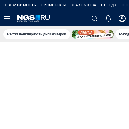
НЕДВИЖИМОСТЬ
ПРОМОКОДЫ
ЗНАКОМСТВА
ПОГОДА
ФО
Растет популярность дискаунтеров
Межд