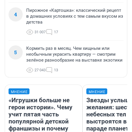
Пирожное «Картошка»: классический рецепт
4
в домашних условиях с тем самым вкусом из
детства
31 007
17
Кормить раз в месяц. Чем хищным или
5
необычным украсить квартиру — смотрим
зелёное разнообразие на выставке экзотики
27 043
13
МНЕНИЕ
МНЕНИЕ
«Игрушки больше не
Звезды услыш
герои истории». Чему
желания: шест
учит пятая часть
небесных тел
популярной детской
выстроятся в 
франшизы и почему
параде планет 