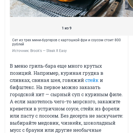
1 из 9
Сет из трех мини-бургеров с картошкой фри и соусом стоит 800
рублей
Источник: 
Brook's — Steak It Easy
В меню гриль-бара еще много крутых
позиций. Например, куриная грудка в
сливках, свиная шея, говяжий
стейк
и
бифштекс. На первое можно заказать
городской хит — сырный суп с куриным филе.
А если захотелось чего-то морского, закажите
креветки в устричном соусе, стейк из форели
или пасту с лососем. Без десерта не заскучаете:
выбирайте медовик, чизкейк, шоколадный
мусс с брауни или другие необычные