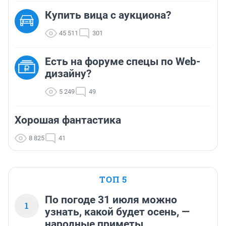
Купить вица с аукциона?
45 511
301
Есть на форуме спецы по Web-
дизайну?
5 249
49
Хорошая фантастика
8 825
41
ТОП 5
По погоде 31 июля можно
1
узнать, какой будет осень, —
народные приметы