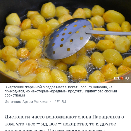
В картошке, жаренной в ведре масла, искать пользу, конечно, не
приходится, но некоторые «вредные» продукты удивят вас своими
свойствами
Источник: 
Артем Устюжанин / E1.RU
Диетологи часто вспоминают слова Парацельса о
том, что «всё — яд, всё — лекарство; то и другое
определяет доза». Но есть такие продукты,