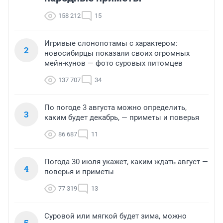
158 212
15
Игривые слонопотамы с характером:
2
новосибирцы показали своих огромных
мейн-кунов — фото суровых питомцев
137 707
34
По погоде 3 августа можно определить,
3
каким будет декабрь, — приметы и поверья
86 687
11
Погода 30 июля укажет, каким ждать август —
4
поверья и приметы
77 319
13
Суровой или мягкой будет зима, можно
5