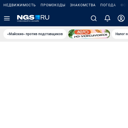
НЕДВИЖИМОСТЬ
ПРОМОКОДЫ
ЗНАКОМСТВА
ПОГОДА
ФО
«Майские» против подставщиков
Налог 