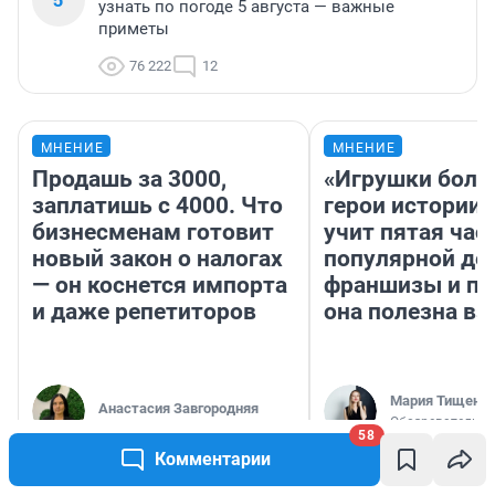
узнать по погоде 5 августа — важные
приметы
76 222
12
МНЕНИЕ
МНЕНИЕ
Продашь за 3000,
«Игрушки боль
заплатишь с 4000. Что
герои истории»
бизнесменам готовит
учит пятая час
новый закон о налогах
популярной де
— он коснется импорта
франшизы и п
и даже репетиторов
она полезна в
Мария Тищенк
Анастасия Завгородняя
Обозреватель
58
Комментарии