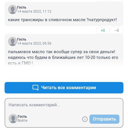
здоро иметь 3 руки! И попробуйте яйца мальчика (это 
Гость
китайское или японское блюдо если подробнее 
14 марта 2022, 11:12
загуглите) оно натуральное! Или жуков вы и так их 
какие трансжиры в сливочном масле ?натурпродукт!
каждый день едите! И энергетик спать не будете 
хотеть! И жевачку если зуьы не хотите чистить!!!
+0
–0
Гость
14 марта 2022, 06:56
пальмовое масло так вообще супер за свои деньги! 
надеюсь что будем в ближайшие лет 10-20 только его 
есть и ГМО !
+1
–0
Читать все комментарии
Гость
Отправить
Войти