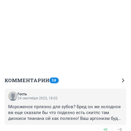
КОММЕНТАРИИ
58
Гость
24 сентября 2023, 18:02
Мороженое прлезно для зубов? Бред он же холодное 
вв еще сказали бы что подезно есть скитлс там 
диокиси тианана ой как полезно! Ваш аргонизм буде 
легко озлаждаться от солнца! И зыбы будут разно 
+0
–0
цвеетные и ДНК у ваштх детей будет необычный как 