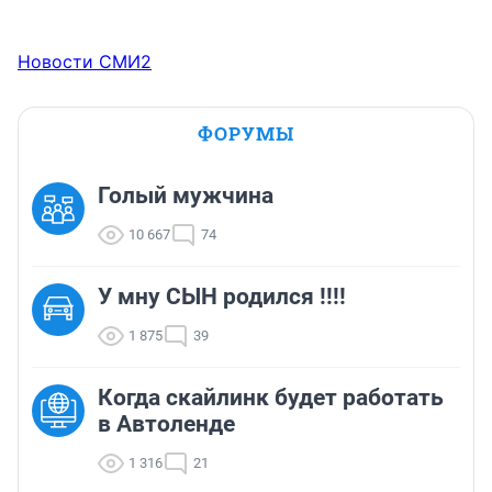
Новости СМИ2
ФОРУМЫ
Голый мужчина
10 667
74
У мну СЫН родился !!!!
1 875
39
Когда скайлинк будет работать
в Автоленде
1 316
21