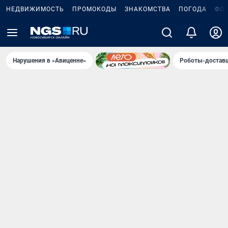
НЕДВИЖИМОСТЬ
ПРОМОКОДЫ
ЗНАКОМСТВА
ПОГОДА
ФО
Нарушения в «Авиценне»
Роботы-доставщ