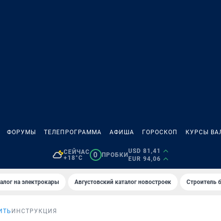
ФОРУМЫ
ТЕЛЕПРОГРАММА
АФИША
ГОРОСКОП
КУРСЫ ВА
USD 81,41
СЕЙЧАС
0
ПРОБКИ
+18°C
EUR 94,06
алог на электрокары
Августовский каталог новостроек
Строитель б
ИТЬ
ИНСТРУКЦИЯ