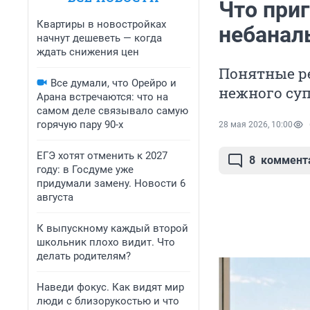
Что приг
Квартиры в новостройках
небанал
начнут дешеветь — когда
ждать снижения цен
Понятные р
Все думали, что Орейро и
нежного су
Арана встречаются: что на
самом деле связывало самую
горячую пару 90-х
28 мая 2026, 10:00
ЕГЭ хотят отменить к 2027
8
коммент
году: в Госдуме уже
придумали замену. Новости 6
августа
К выпускному каждый второй
школьник плохо видит. Что
делать родителям?
Наведи фокус. Как видят мир
люди с близорукостью и что