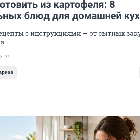
отовить из картофеля: 8
ьных блюд для домашней кух
ецепты с инструкциями — от сытных заку
па
6 137
ариев