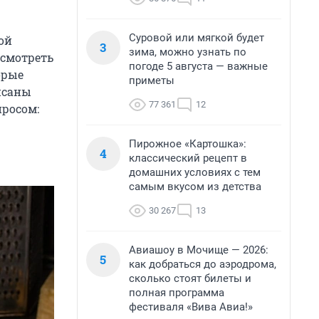
Суровой или мягкой будет
ой
3
зима, можно узнать по
осмотреть
погоде 5 августа — важные
орые
приметы
исаны
77 361
12
просом:
Пирожное «Картошка»:
4
классический рецепт в
домашних условиях с тем
самым вкусом из детства
30 267
13
Авиашоу в Мочище — 2026:
5
как добраться до аэродрома,
сколько стоят билеты и
полная программа
фестиваля «Вива Авиа!»