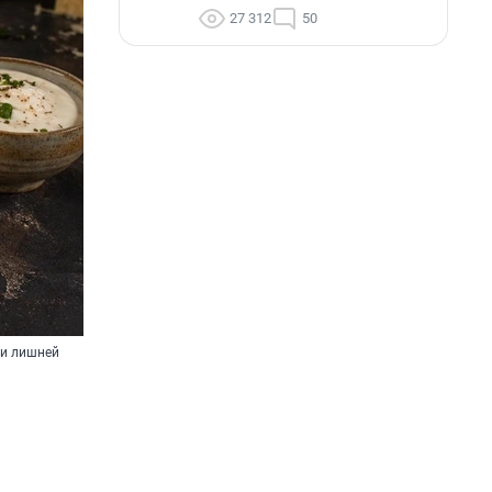
27 312
50
 и лишней