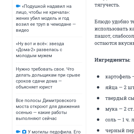
тягучесть.
«Подушкой надавил на
лицо, чтобы не кричала»:
жених убил модель и год
Блюдо удобно те
возил ее труп в чемодане —
использовать ка
видео
пашот, слабосо
остаются вкусн
«Ну вот и всё»: звезда
«Дома-2» развелась с
молодым мужем
Ингредиенты:
Нужно требовать свое. Что
делать дольщикам при срыве
картофель —
сроков сдачи дома —
яйца — 2 шт
объясняет юрист
твердый сыр
Все полосы Димитровского
моста откроют для движения
мука — 2 ст. 
осенью — какие работы
выполняют сейчас
соль — 1 ч. л
черный пер
У могилы педофила. Его