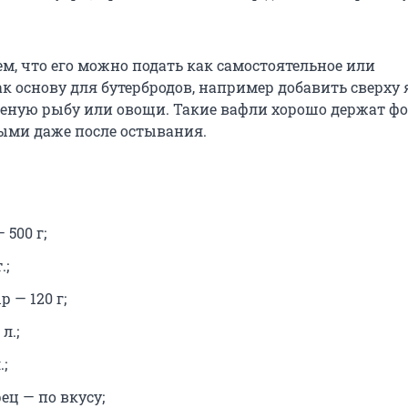
м, что его можно подать как самостоятельное или
к основу для бутербродов, например добавить сверху
леную рыбу или овощи. Такие вафли хорошо держат ф
ыми даже после остывания.
 500 г;
.;
 — 120 г;
л.;
.;
ец — по вкусу;