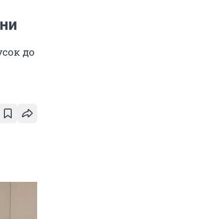
ни
сок до