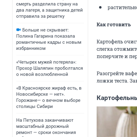
смерть разделила страну на
растительно
два лагеря, а защитника детей
отправила за решетку
Как готовить
Больше не скрывает:
Полина Гагарина показала
Картофель очист
романтичные кадры с новым
избранником
слегка отожмите
поперчите и пе
«Четырех мужей потеряла»:
Прохор Шаляпин проболтался
Разогрейте ваф
о новой возлюбленной
ложки теста. З
«В Красноярске жираф есть, в
Новосибирске — нет».
Картофельны
Горожане— о вечном выборе
столицы Сибири
На Петухова заканчивают
масштабный дорожный
ремонт — сроки окончания