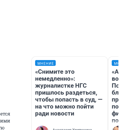
МНЕНИЕ
МНЕНИ
«Снимите это
«Анал
немедленно»:
вот ч
журналистке НГС
Почем
пришлось раздеться,
блокб
чтобы попасть в суд, —
прова
на что можно пойти
повто
ради новости
фильм
ется
полны
щими
ую
Анастасия Хрипушина