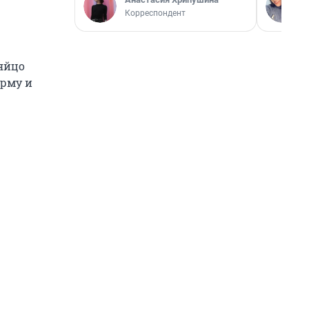
Корреспондент
 яйцо
орму и