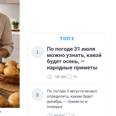
ТОП 5
По погоде 31 июля
1
можно узнать, какой
будет осень, —
народные приметы
158 388
15
По погоде 3 августа можно
2
определить, каким будет
декабрь, — приметы и
поверья
т
86 876
11