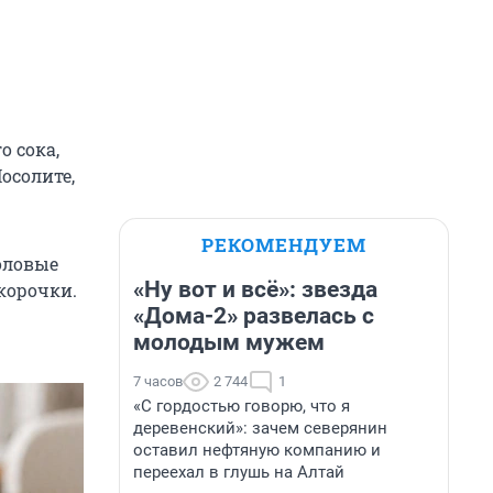
о сока,
осолите,
РЕКОМЕНДУЕМ
оловые
«Ну вот и всё»: звезда
корочки.
«Дома-2» развелась с
молодым мужем
7 часов
2 744
1
«С гордостью говорю, что я
деревенский»: зачем северянин
оставил нефтяную компанию и
переехал в глушь на Алтай