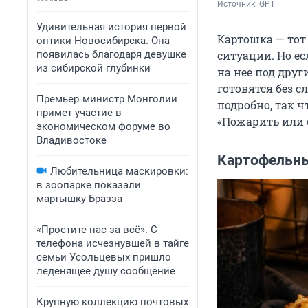
Источник: 
GPT
Удивительная история первой
Картошка — тот
оптики Новосибирска. Она
появилась благодаря девушке
ситуации. Но е
из сибирской глубинки
на нее под дру
готовятся без 
Премьер‑министр Монголии
подробно, так ч
примет участие в
«Пожарить или 
экономическом форуме во
Владивостоке
Картофельны
Любительница маскировки:
в зоопарке показали
мартышку Бразза
«Простите нас за всё». С
телефона исчезнувшей в тайге
семьи Усольцевых пришло
леденящее душу сообщение
Крупную коллекцию почтовых