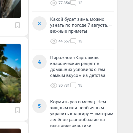
77 854
12
Какой будет зима, можно
3
узнать по погоде 7 августа, —
важные приметы
44 557
13
Пирожное «Картошка»:
4
классический рецепт в
домашних условиях с тем
самым вкусом из детства
30 731
15
Кормить раз в месяц. Чем
5
хищным или необычным
украсить квартиру — смотрим
зелёное разнообразие на
выставке экзотики