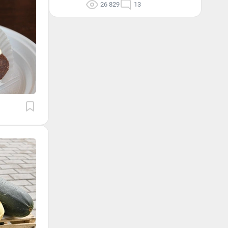
26 829
13