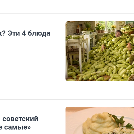
к? Эти 4 блюда
м советский
те самые»