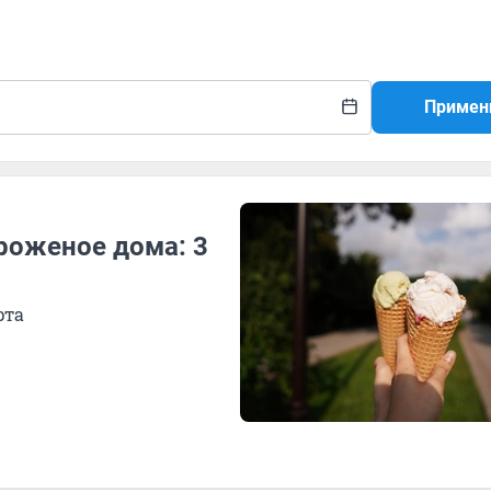
Примен
роженое дома: 3
рта