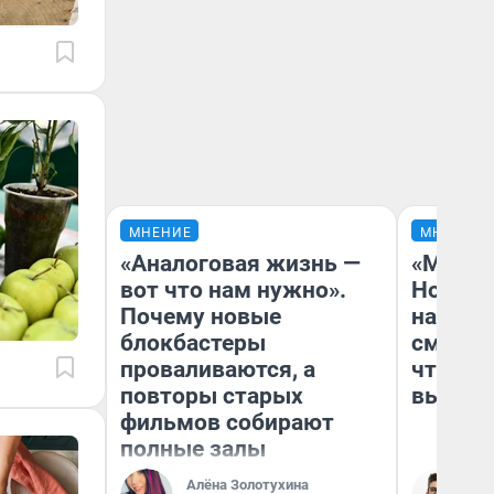
МНЕНИЕ
МНЕНИЕ
«Аналоговая жизнь —
«Мы ви
вот что нам нужно».
Нолана
Почему новые
настро
блокбастеры
смотре
проваливаются, а
чтобы 
повторы старых
выгляд
фильмов собирают
полные залы
Алёна Золотухина
На