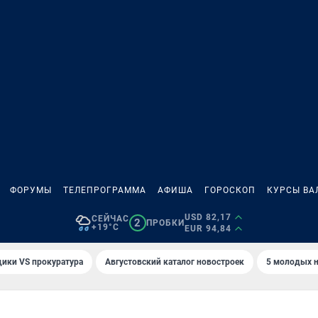
ФОРУМЫ
ТЕЛЕПРОГРАММА
АФИША
ГОРОСКОП
КУРСЫ ВА
USD 82,17
СЕЙЧАС
2
ПРОБКИ
+19°C
EUR 94,84
ики VS прокуратура
Августовский каталог новостроек
5 молодых н