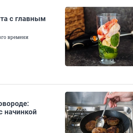
пта с главным
ого времени
овороде:
с начинкой