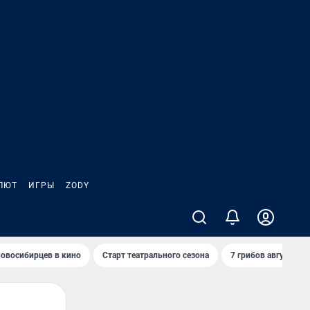
ЛЮТ
ИГРЫ
ZODY
овосибирцев в кино
Старт театрального сезона
7 грибов августа