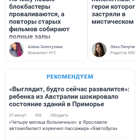
блокбастеры
герои которого
проваливаются, а
застряли в
повторы старых
мистическом о
фильмов собирают
полные залы
Алёна Золотухина
Лиза Пичугина
Журналист НГС
Редактор NGS.R
РЕКОМЕНДУЕМ
«Выглядит, будто сейчас развалится»:
ребенка из Австралии шокировало
состояние зданий в Приморье
37 минут
426
Обсудить
«Четыре месяца больничных»: в Ярославле
автомобилист изувечил пассажира «Яавтобуса»