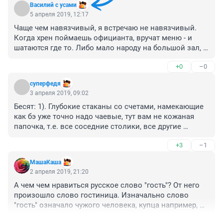
Василий с усами
5 апреля 2019, 12:17
Чаще чем навязчивый, я встречаю не навязчивый. 
Когда xpен поймаешь официанта, вручат меню - и 
шатаются где то. Либо мало народу на большой зал, 
либо вообще у стойки языками чешут
+0
–0
cуперфедя
3 апреля 2019, 09:02
Бесят: 1). Глубокие стаканы со счетами, намекающие 
как бэ уже точно надо чаевые, тут вам не кожаная 
папочка, т.е. все соседние столики, все другие 
официанты сразу издалека детектед - аха эти гости 
+3
–1
ничего в стакане прозрачном не оставили, кроме 
нашего чека! 2). Нет ничего жалостливее ящичков с 
МашаКаша
надписями бармену на бентли. Набиты мелочью и 
2 апреля 2019, 21:20
красноярскими десятками (видимо самим 
А чем чем нравиться русское слово "гость"? От него 
персоналом для имитации бурной деятельности). Это 
произошло слово гостиница. Изначально слово 
очень стремно выглядит, особенно в местах, где 
"гость" означало чужого человека, купца например, 
бокал пива далеко за 300 рублей уходит в горизонт. 
который остановился у хозяев отдохнуть в дороге, и 
Такие финты, прокатывают на конечной чебуречной с 