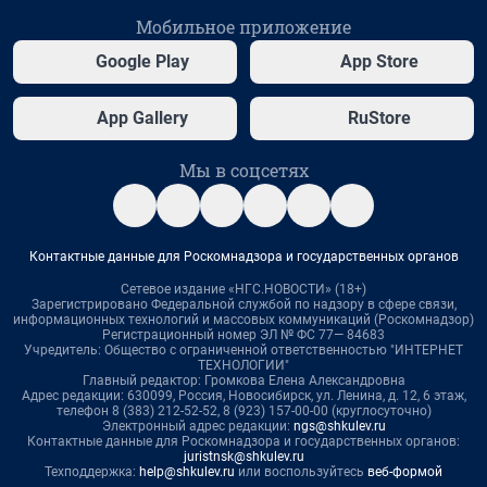
Мобильное приложение
Google Play
App Store
App Gallery
RuStore
Мы в соцсетях
Контактные данные для Роскомнадзора и государственных органов
Сетевое издание «НГС.НОВОСТИ» (18+)
Зарегистрировано Федеральной службой по надзору в сфере связи,
информационных технологий и массовых коммуникаций (Роскомнадзор)
Регистрационный номер ЭЛ № ФС 77— 84683
Учредитель: Общество с ограниченной ответственностью "ИНТЕРНЕТ
ТЕХНОЛОГИИ"
Главный редактор: Громкова Елена Александровна
Адрес редакции: 630099, Россия, Новосибирск, ул. Ленина, д. 12, 6 этаж,
телефон 8 (383) 212-52-52, 8 (923) 157-00-00 (круглосуточно)
Электронный адрес редакции:
ngs@shkulev.ru
Контактные данные для Роскомнадзора и государственных органов:
juristnsk@shkulev.ru
Техподдержка:
help@shkulev.ru
или воспользуйтесь
веб-формой