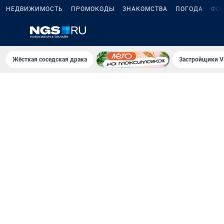
НЕДВИЖИМОСТЬ
ПРОМОКОДЫ
ЗНАКОМСТВА
ПОГОДА
ФО
Жёсткая соседская драка
Застройщики V