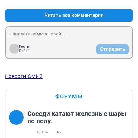
+3
–4
в знак благодарности одаривал (!!!) денюжкой или 
собачихой и маккофе. Но там у собачихи прав нету и 
товаром.
ей бентли не нужен, даже если накидают на 10летний 
экземпляр.
Читать все комментарии
Гость
Отправить
Войти
Новости СМИ2
ФОРУМЫ
Соседи катают железные шары
по полу.
10 104
45