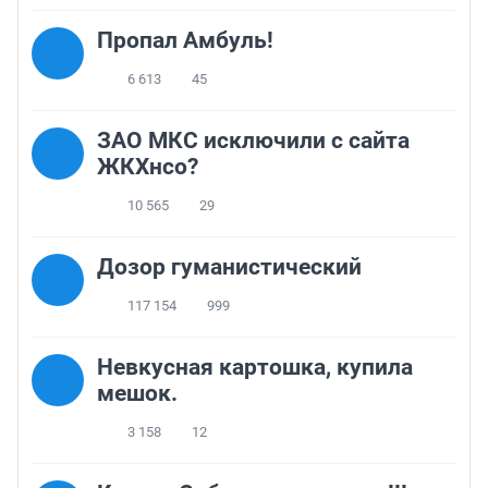
Пропал Амбуль!
6 613
45
ЗАО МКС исключили с сайта
ЖКХнсо?
10 565
29
Дозор гуманистический
117 154
999
Невкусная картошка, купила
мешок.
3 158
12