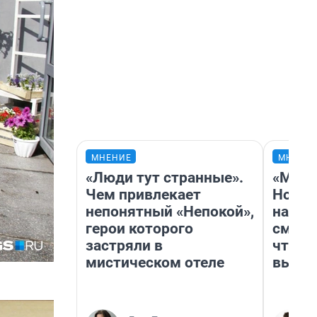
МНЕНИЕ
МНЕНИ
«Люди тут странные».
«Мы в
Чем привлекает
Нолан
непонятный «Непокой»,
настр
герои которого
смотр
застряли в
чтобы
мистическом отеле
выгля