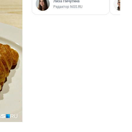
Лиза Пичугина
Редактор NGS.RU