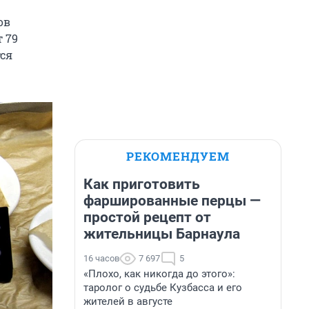
ов
т 79
тся
РЕКОМЕНДУЕМ
Как приготовить
фаршированные перцы —
простой рецепт от
жительницы Барнаула
16 часов
7 697
5
«Плохо, как никогда до этого»:
таролог о судьбе Кузбасса и его
жителей в августе