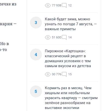
печке из
77 938
12
Какой будет зима, можно
3
екарня —
узнать по погоде 7 августа, —
важные приметы
51 600
14
 Но в
о-то
Пирожное «Картошка»:
4
классический рецепт в
домашних условиях с тем
самым вкусом из детства
30 776
15
Кормить раз в месяц. Чем
5
хищным или необычным
украсить квартиру — смотрим
зелёное разнообразие на
выставке экзотики