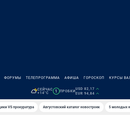
ФОРУМЫ
ТЕЛЕПРОГРАММА
АФИША
ГОРОСКОП
КУРСЫ ВА
USD 82,17
СЕЙЧАС
1
ПРОБКИ
+14°C
EUR 94,84
ики VS прокуратура
Августовский каталог новостроек
5 молодых н