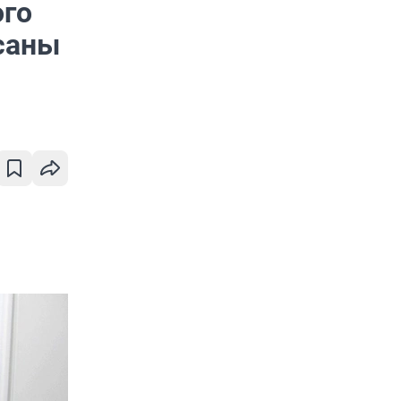
ого
ссаны