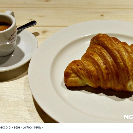
рессо в кафе «БулкиПечь»