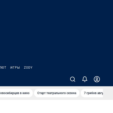
ЛЮТ
ИГРЫ
ZODY
овосибирцев в кино
Старт театрального сезона
7 грибов августа