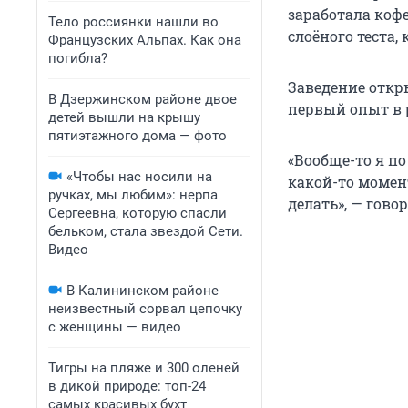
заработала коф
Тело россиянки нашли во
слоёного теста,
Французских Альпах. Как она
погибла?
Заведение откр
В Дзержинском районе двое
первый опыт в 
детей вышли на крышу
пятиэтажного дома — фото
«Вообще-то я по
«Чтобы нас носили на
какой-то момен
ручках, мы любим»: нерпа
делать», — говор
Сергеевна, которую спасли
бельком, стала звездой Сети.
Видео
В Калининском районе
неизвестный сорвал цепочку
с женщины — видео
Тигры на пляже и 300 оленей
в дикой природе: топ-24
самых красивых бухт