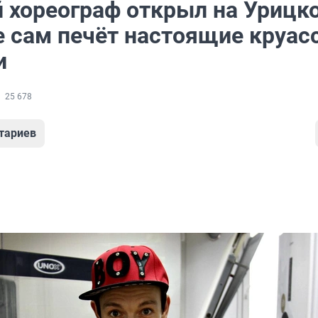
 хореограф открыл на Урицк
де сам печёт настоящие круа
и
25 678
тариев