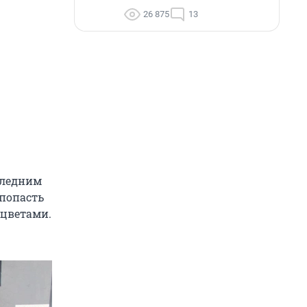
26 875
13
следним
 попасть
 цветами.