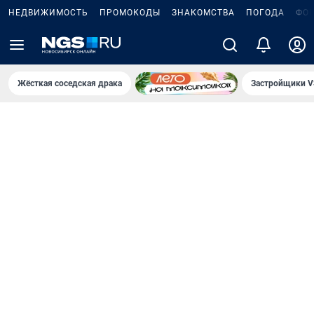
НЕДВИЖИМОСТЬ
ПРОМОКОДЫ
ЗНАКОМСТВА
ПОГОДА
ФО
Жёсткая соседская драка
Застройщики V