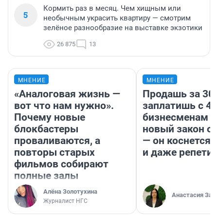
Кормить раз в месяц. Чем хищным или
5
необычным украсить квартиру — смотрим
зелёное разнообразие на выставке экзотики
26 875
13
МНЕНИЕ
МНЕНИЕ
«Аналоговая жизнь —
Продашь за 300
вот что нам нужно».
заплатишь с 40
Почему новые
бизнесменам г
блокбастеры
новый закон о 
проваливаются, а
— он коснется 
повторы старых
и даже репети
фильмов собирают
полные залы
Алёна Золотухина
Анастасия Зав
Журналист НГС