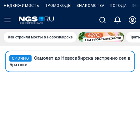
НЕДВИЖИМОСТЬ
ПРОМОКОДЫ
ЗНАКОМСТВА
ПОГОДА
ФО
Как строили мосты в Новосибирске
Траты
Самолет до Новосибирска экстренно сел в
СРОЧНО
Братске