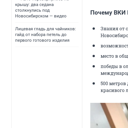
крышу: два седана
столкнулись под
Почему ВКИ
Новосибирском — видео
Знания от 
Лицевая гладь для чайников:
гайд от набора петель до
Новосибирс
первого готового изделия
возможност
место в об
победы в о
международ
500 метров
красивого 