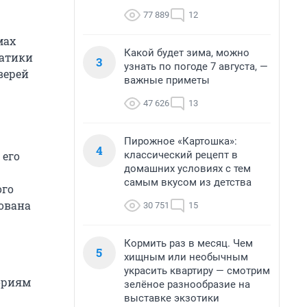
77 889
12
мах
Какой будет зима, можно
матики
3
узнать по погоде 7 августа, —
верей
важные приметы
47 626
13
Пирожное «Картошка»:
4
классический рецепт в
 его
домашних условиях с тем
самым вкусом из детства
ого
зована
30 751
15
Кормить раз в месяц. Чем
5
хищным или необычным
украсить квартиру — смотрим
ориям
зелёное разнообразие на
выставке экзотики