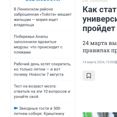
Erid: 2SDnjcHrsR2
Как ста
В Ленинском районе
заброшенная «Тойота» мешает
универс
жильцам — мэрия ищет
владельца
пройдет
Побережье Анапы
24 марта вы
заполонили ядовитые
медузы: что происходит с
правилах п
пляжами
14 марта 2024, 10:00
Рабочий день хотят сократить,
но только летом — и вот
почему. Новости 7 августа
Тест на возраст мозга:
ответьте на эти 10 вопросов и
узнайте свой
Звездные гости в 500-
летнем соборе: Криштиану