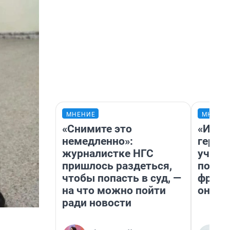
МНЕНИЕ
МНЕНИ
«Снимите это
«Игру
немедленно»:
герои
журналистке НГС
учит 
пришлось раздеться,
попул
чтобы попасть в суд, —
франш
на что можно пойти
она п
ради новости