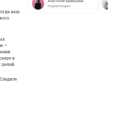
Анастасия Хрипушина
Корреспондент
Тогда ваш
кого
вых
ли —
 вами
рьере в
 целей.
 Следите