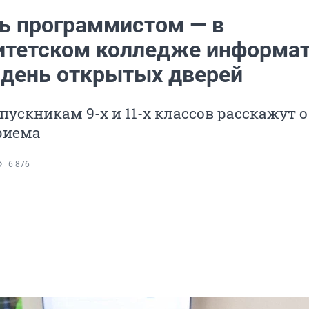
ть программистом — в
итетском колледже информа
 день открытых дверей
пускникам 9-х и 11-х классов расскажут о
риема
6 876