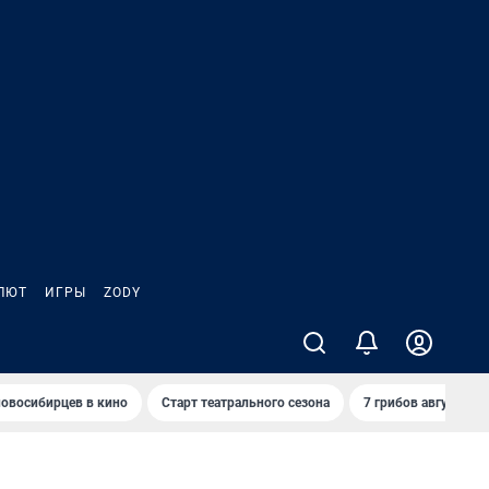
ЛЮТ
ИГРЫ
ZODY
овосибирцев в кино
Старт театрального сезона
7 грибов августа