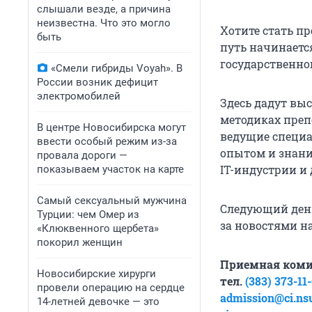
слышали везде, а причина
неизвестна. Что это могло
Хотите стать п
быть
путь начинаетс
государственно
«Смели гибриды Voyah». В
России возник дефицит
электромобилей
Здесь дадут вы
методиках преп
В центре Новосибирска могут
ведущие специа
ввести особый режим из-за
опытом и знани
провала дороги —
IT-индустрии и
показываем участок на карте
Самый сексуальный мужчина
Следующий день
Турции: чем Омер из
за новостями на
«Клюквенного щербета»
покорил женщин
Приемная коми
Новосибирские хирурги
тел.
(383) 373-11
провели операцию на сердце
admission@ci.ns
14-летней девочке — это