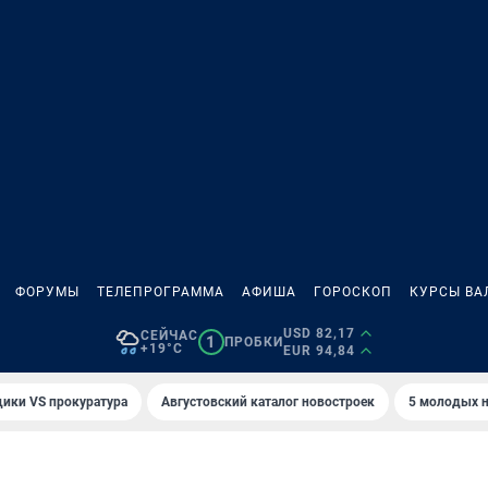
ФОРУМЫ
ТЕЛЕПРОГРАММА
АФИША
ГОРОСКОП
КУРСЫ ВА
USD 82,17
СЕЙЧАС
1
ПРОБКИ
+19°C
EUR 94,84
ики VS прокуратура
Августовский каталог новостроек
5 молодых н