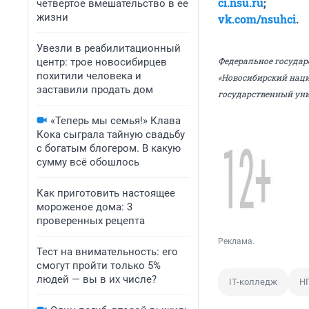
ci.nsu.ru
;
четвертое вмешательство в ее
жизни
vk.com/nsuhci
.
Увезли в реабилитационный
Федеральное государ
центр: трое новосибирцев
похитили человека и
«Новосибирский наци
заставили продать дом
государственный уни
«Теперь мы семья!» Клава
Кока сыграла тайную свадьбу
с богатым блогером. В какую
сумму всё обошлось
Как приготовить настоящее
мороженое дома: 3
проверенных рецепта
Реклама.
Тест на внимательность: его
смогут пройти только 5%
людей — вы в их числе?
IT-колледж
Н