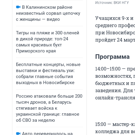
Источник: 
ВКИ НГУ
В Калининском районе
неизвестный сорвал цепочку
Учащихся 9-х и
с женщины — видео
среднего профе
при Новосибирс
Тигры на пляже и 300 оленей
в дикой природе: топ-24
пройдет 24 марта
самых красивых бухт
Приморского края
Программа
Бесплатные концерты, новые
14:00–15:00 — п
выставки и фестиваль ухи:
возможностях, п
собрали главные события
выходных в Новосибирске
бюджетных и пл
заведения. Для 
Россию атаковали больше 200
онлайн-трансл
тысяч дронов, а Беларусь
стягивает войска к
украинской границе: главное
об СВО за неделю
15:00 — мастер
колледжа для в
Авто перевернулось на