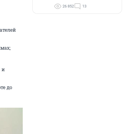
26 852
13
ателей
мах;
 и
те до