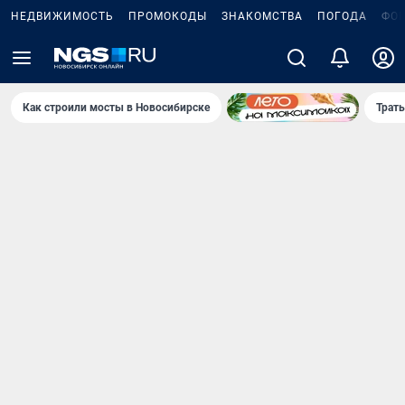
НЕДВИЖИМОСТЬ
ПРОМОКОДЫ
ЗНАКОМСТВА
ПОГОДА
ФО
Как строили мосты в Новосибирске
Траты