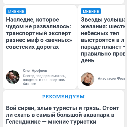
МНЕНИЕ
МНЕНИЕ
Наследие, которое
Звезды услыша
чудом не развалилось:
желания: шесть
транспортный эксперт
небесных тел
разнес миф о «вечных»
выстроятся в л
советских дорогах
параде планет —
правильно пров
день
Олег Арефьев
Блогер, предприниматель,
Анастасия Фили
владелец в транспортном
бизнесе
РЕКОМЕНДУЕМ
Вой сирен, злые туристы и грязь. Стоит
ли ехать в самый большой аквапарк в
Геленджике — мнение туристки