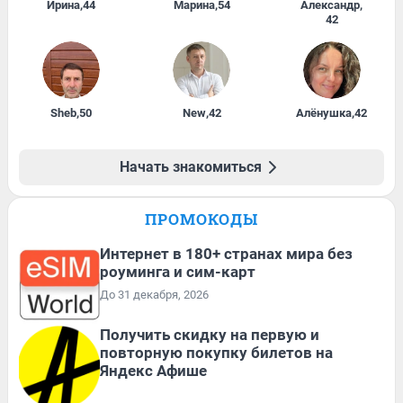
Ирина
,
44
Марина
,
54
Александр
,
42
Sheb
,
50
New
,
42
Алёнушка
,
42
Начать знакомиться
ПРОМОКОДЫ
Интернет в 180+ странах мира без
роуминга и сим-карт
До 31 декабря, 2026
Получить скидку на первую и
повторную покупку билетов на
Яндекс Афише