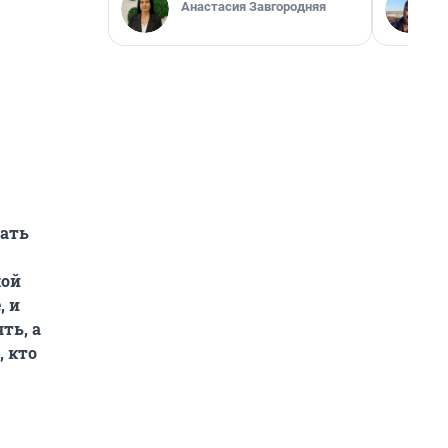
Анастасия Завгородняя
вать
кой
, и
ть, а
, кто