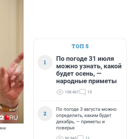
ТОП 5
По погоде 31 июля
1
можно узнать, какой
будет осень, —
народные приметы
158 467
15
По погоде 3 августа можно
2
определить, каким будет
декабрь, — приметы и
поверья
ени
86 945
11