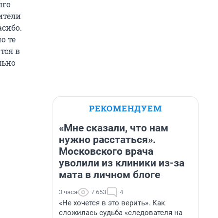
лго
дители
асибо.
о те
тся в
льно
РЕКОМЕНДУЕМ
«Мне сказали, что нам
нужно расстаться».
Московского врача
уволили из клиники из-за
мата в личном блоге
3 часа
7 653
4
«Не хочется в это верить». Как
сложилась судьба «следователя на