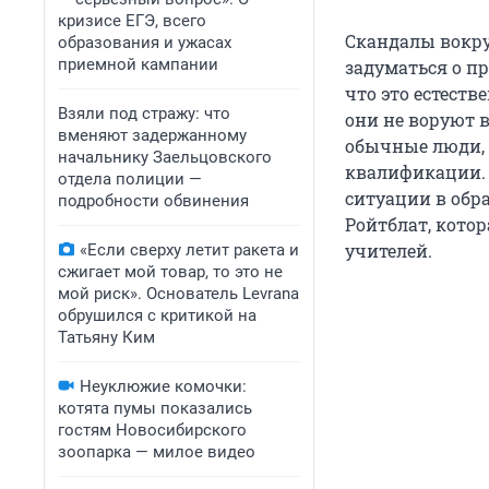
кризисе ЕГЭ, всего
Скандалы вокру
образования и ужасах
приемной кампании
задуматься о пр
что это естеств
Взяли под стражу: что
они не воруют в
вменяют задержанному
обычные люди, 
начальнику Заельцовского
квалификации. 
отдела полиции —
ситуации в обр
подробности обвинения
Ройтблат, котор
учителей.
«Если сверху летит ракета и
сжигает мой товар, то это не
мой риск». Основатель Levrana
обрушился с критикой на
Татьяну Ким
Неуклюжие комочки:
котята пумы показались
гостям Новосибирского
зоопарка — милое видео