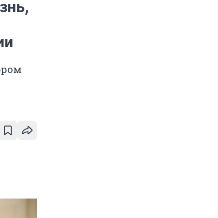
знь,
ии
ором