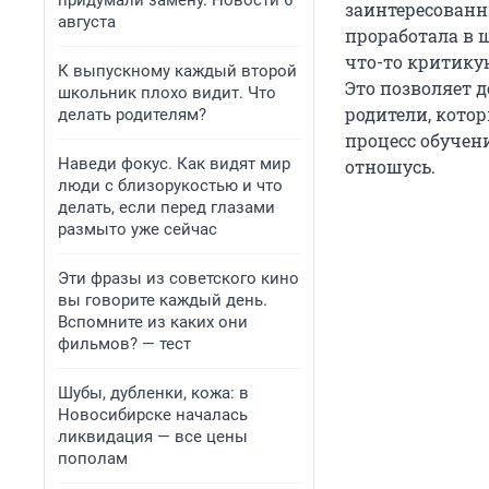
придумали замену. Новости 6
заинтересованн
августа
проработала в ш
что-то критикую
К выпускному каждый второй
Это позволяет д
школьник плохо видит. Что
родители, кото
делать родителям?
процесс обучени
Наведи фокус. Как видят мир
отношусь.
люди с близорукостью и что
делать, если перед глазами
размыто уже сейчас
Эти фразы из советского кино
вы говорите каждый день.
Вспомните из каких они
фильмов? — тест
Шубы, дубленки, кожа: в
Новосибирске началась
ликвидация — все цены
пополам