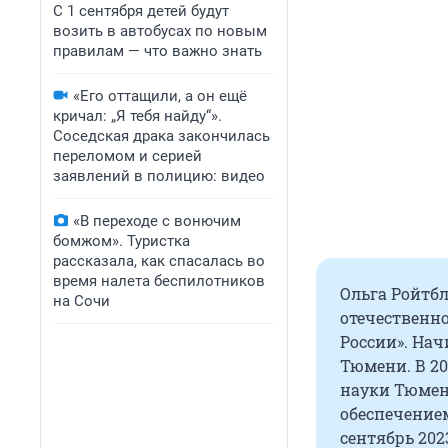
С 1 сентября детей будут
возить в автобусах по новым
правилам — что важно знать
«Его оттащили, а он ещё
кричал: „Я тебя найду“».
Соседская драка закончилась
переломом и серией
заявлений в полицию: видео
«В переходе с вонючим
бомжом». Туристка
рассказала, как спасалась во
время налета беспилотников
Ольга Ройтбл
на Сочи
отечественн
России». На
Тюмени. В 20
науки Тюмен
обеспечением
сентябрь 20