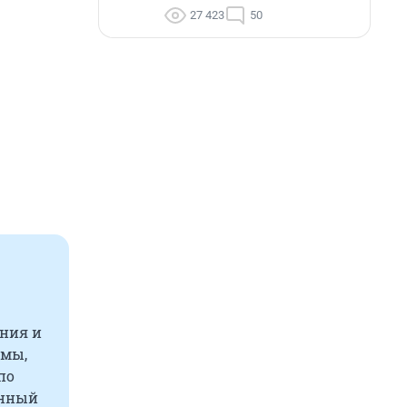
27 423
50
ания и
емы,
по
енный