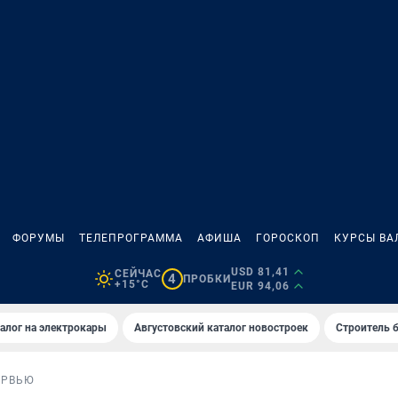
ФОРУМЫ
ТЕЛЕПРОГРАММА
АФИША
ГОРОСКОП
КУРСЫ ВА
USD 81,41
СЕЙЧАС
4
ПРОБКИ
+15°C
EUR 94,06
алог на электрокары
Августовский каталог новостроек
Строитель б
ЕРВЬЮ