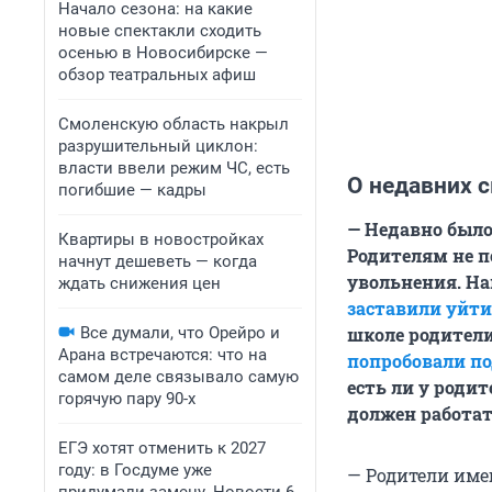
Начало сезона: на какие
новые спектакли сходить
осенью в Новосибирске —
обзор театральных афиш
Смоленскую область накрыл
разрушительный циклон:
власти ввели режим ЧС, есть
О недавних с
погибшие — кадры
— Недавно было
Квартиры в новостройках
Родителям не п
начнут дешеветь — когда
увольнения. Н
ждать снижения цен
заставили уйти
Все думали, что Орейро и
школе родители
Арана встречаются: что на
попробовали по
самом деле связывало самую
есть ли у родит
горячую пару 90-х
должен работать
ЕГЭ хотят отменить к 2027
году: в Госдуме уже
— Родители име