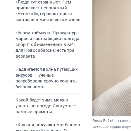
«Люди тут странные». Чем
привлекает непонятный
«Непокой», герои которого
застряли в мистическом отеле
«Берем таймаут». Прокуратура,
мэрия и застройщики полгода
спорят об изменениях в КРТ
для Новосибирска: есть три
варианта
Надвигается волна пугающих
вирусов — ученые
потребовали срочно усилить
безопасность
Какой будет зима можно
узнать по погоде 7 августа —
важные приметы
Ольга Ройтблат начин
«Как они получают сто баллов
Источник: 
Ирина Шаров
— серьезный вопрос». О