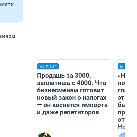
десяти
ванном
МНЕНИЕ
МНЕНИ
Продашь за 3000,
«Нико
заплатишь с 4000. Что
побед
бизнесменам готовит
главн
новый закон о налогах
этого
— он коснется импорта
бьет 
и даже репетиторов
прока
отзыв
Нолан