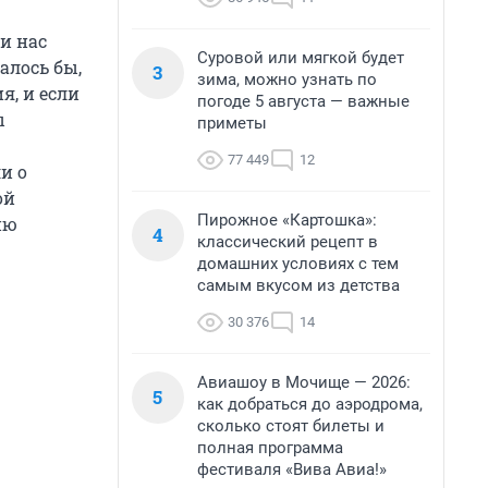
и нас
Суровой или мягкой будет
алось бы,
3
зима, можно узнать по
я, и если
погоде 5 августа — важные
ы
приметы
77 449
12
и о
ой
Пирожное «Картошка»:
ию
4
классический рецепт в
домашних условиях с тем
самым вкусом из детства
30 376
14
Авиашоу в Мочище — 2026:
5
как добраться до аэродрома,
сколько стоят билеты и
полная программа
фестиваля «Вива Авиа!»