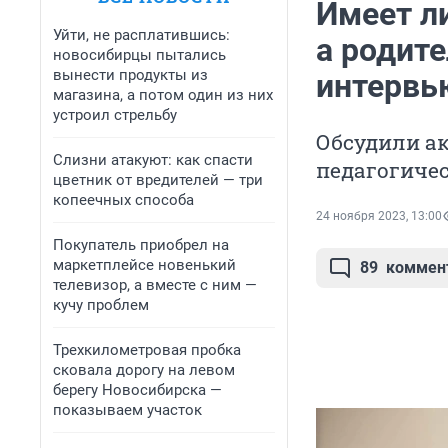
Имеет ли
Уйти, не расплатившись:
а родите
новосибирцы пытались
вынести продукты из
интервь
магазина, а потом один из них
устроил стрельбу
Обсудили а
Слизни атакуют: как спасти
педагогиче
цветник от вредителей — три
копеечных способа
24 ноября 2023, 13:00
Покупатель приобрел на
маркетплейсе новенький
89
коммен
телевизор, а вместе с ним —
кучу проблем
Трехкилометровая пробка
сковала дорогу на левом
берегу Новосибирска —
показываем участок