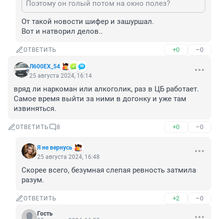
Поэтому он голый потом на окно полез?
От такой новости шифер и зашуршал.

Вот и натворил делов..
+0
–0
ОТВЕТИТЬ
Л600EХ_54
25 августа 2024, 16:14
вряд ли наркоман или алкоголик, раз в ЦБ работает. 
Самое время выйти за ними в догонку и уже там 
извиняться.
+0
–0
ОТВЕТИТЬ
8
Я не вернусь
25 августа 2024, 16:48
Скорее всего, безумная слепая ревность затмила 
разум.
+2
–0
ОТВЕТИТЬ
Гость