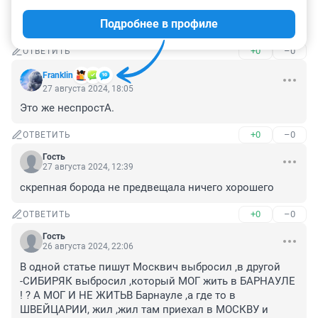
главная информации "он жил в Барнауле" )) в 
Подробнее в профиле
Мааскву переехал сразу стал неадекват
+0
–0
ОТВЕТИТЬ
Franklin
27 августа 2024, 18:05
Это же неспростА.
+0
–0
ОТВЕТИТЬ
Гость
27 августа 2024, 12:39
скрепная борода не предвещала ничего хорошего
+0
–0
ОТВЕТИТЬ
Гость
26 августа 2024, 22:06
В одной статье пишут Москвич выбросил ,в другой 
-СИБИРЯК выбросил ,который МОГ жить в БАРНАУЛЕ 
! ? А МОГ И НЕ ЖИТЬВ Барнауле ,а где то в 
ШВЕЙЦАРИИ, жил ,жил там приехал в МОСКВУ и 