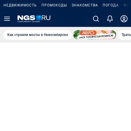
НЕДВИЖИМОСТЬ
ПРОМОКОДЫ
ЗНАКОМСТВА
ПОГОДА
ФО
Как строили мосты в Новосибирске
Траты