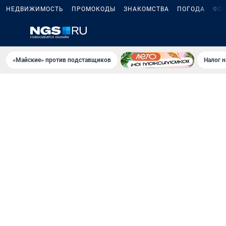
НЕДВИЖИМОСТЬ
ПРОМОКОДЫ
ЗНАКОМСТВА
ПОГОДА
ФО
«Майские» против подставщиков
Налог 