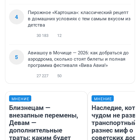
Пирожное «Картошка»: классический рецепт
4
в домашних условиях с тем самым вкусом из
детства
30 183
12
Авиашоу в Мочище — 2026: как добраться до
5
аэродрома, сколько стоят билеты и полная
программа фестиваля «Вива Авиа!»
27 227
50
МНЕНИЕ
МНЕНИЕ
Близнецам —
Наследие, кото
внезапные перемены,
чудом не разва
Девам —
транспортный 
дополнительные
разнес миф о 
траты: каким будет
советских доро