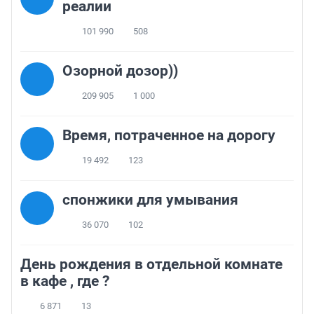
реалии
101 990
508
Озорной дозор))
209 905
1 000
Время, потраченное на дорогу
19 492
123
спонжики для умывания
36 070
102
День рождения в отдельной комнате
в кафе , где ?
6 871
13