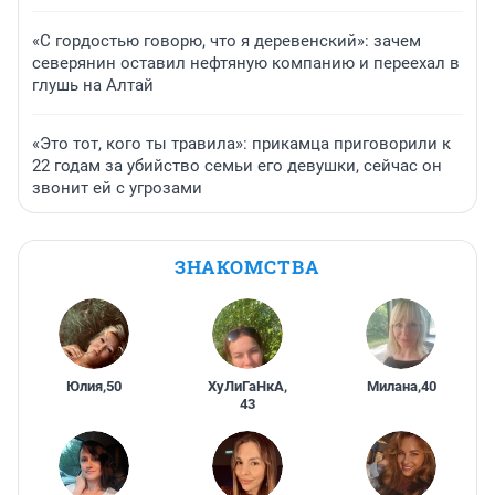
«С гордостью говорю, что я деревенский»: зачем
северянин оставил нефтяную компанию и переехал в
глушь на Алтай
«Это тот, кого ты травила»: прикамца приговорили к
22 годам за убийство семьи его девушки, сейчас он
звонит ей с угрозами
ЗНАКОМСТВА
Юлия
,
50
ХуЛиГаНкА
,
Милана
,
40
43