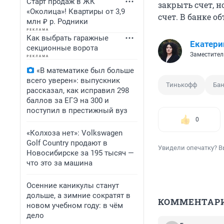
Старт продаж в ЖК
закрыть счет, 
«Околица»! Квартиры от 3,9
счет. В банке о
млн ₽ р. Родники
Как выбрать гаражные
Екатери
секционные ворота
Заместител
«В математике был больше
всего уверен»: выпускник
Тинькофф
Ба
рассказал, как исправил 298
баллов за ЕГЭ на 300 и
поступил в престижный вуз
0
«Колхоза нет»: Volkswagen
Golf Сountry продают в
Увидели опечатку? В
Новосибирске за 195 тысяч —
что это за машина
Осенние каникулы станут
дольше, а зимние сократят в
КОММЕНТАР
новом учебном году: в чём
дело