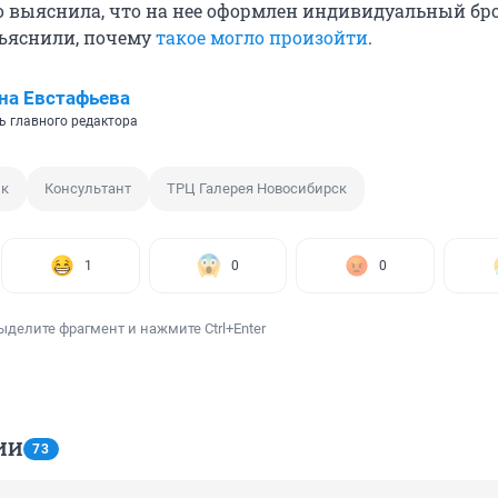
но выяснила, что на нее оформлен индивидуальный бр
бъяснили, почему
такое могло произойти
.
на Евстафьева
ь главного редактора
нк
Консультант
ТРЦ Галерея Новосибирск
1
0
0
ыделите фрагмент и нажмите Ctrl+Enter
ИИ
73