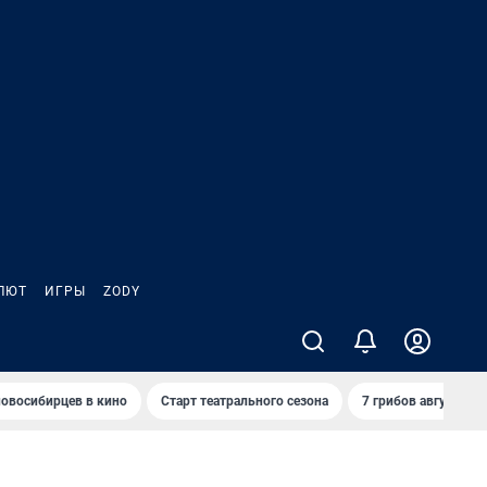
ЛЮТ
ИГРЫ
ZODY
овосибирцев в кино
Старт театрального сезона
7 грибов августа