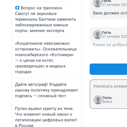
Гость
27 октября 202
Вопрос на триллион.
Банк должен ост
Смогут ли зерновые
терминалы Балтики заменить
заблокированные южные
порты: мнение эксперта
Гость
27 октября 202
«Кошатников невозможно
Какие не добрые
остановить». Основательница
новосибирского «Котомира»
— о ценах на котят,
«разведенцах» и модных
породах
Дайте автограф! Угадайте
какому политику принадлежит
подпись — сложный тест
Гость
Войти
Путин вывел крипту из тени.
Что изменит новый закон о
легализации цифровых валют
в России