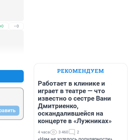
+0
–0
+0
–0
РЕКОМЕНДУЕМ
Работает в клинике и
играет в театре — что
известно о сестре Вани
Дмитриенко,
равить
оскандалившейся на
концерте в «Лужниках»
4 часа
3 460
2
«Нам не хотелось популярности».