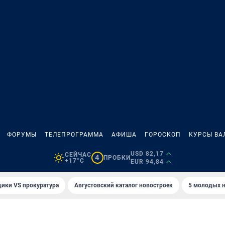
ФОРУМЫ
ТЕЛЕПРОГРАММА
АФИША
ГОРОСКОП
КУРСЫ ВА
USD 82,17
СЕЙЧАС
4
ПРОБКИ
+17°C
EUR 94,84
ики VS прокуратура
Августовский каталог новостроек
5 молодых н