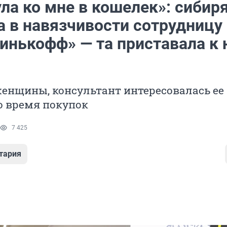
ла ко мне в кошелек»: сибир
а в навязчивости сотрудницу
инькофф» — та приставала к 
енщины, консультант интересовалась ее
о время покупок
7 425
тария