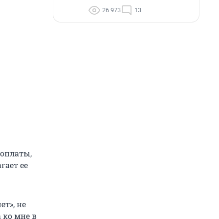
26 973
13
 оплаты,
гает ее
ет», не
 ко мне в