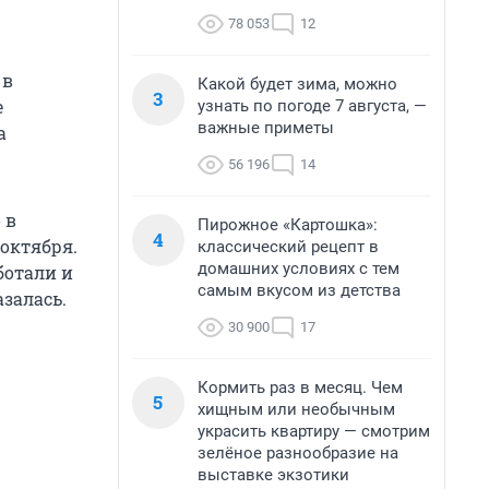
78 053
12
 в
Какой будет зима, можно
3
е
узнать по погоде 7 августа, —
важные приметы
а
56 196
14
 в
Пирожное «Картошка»:
4
 октября.
классический рецепт в
домашних условиях с тем
ботали и
самым вкусом из детства
залась.
30 900
17
Кормить раз в месяц. Чем
5
хищным или необычным
украсить квартиру — смотрим
зелёное разнообразие на
выставке экзотики