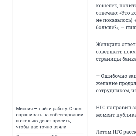
кошелек, почита
отвечаю: «Это 
не показалось):
больше?», — пиш
Женщина ответил
совершать поку
страницы банка
— Ошибочно запр
желание продол
сотрудником, ч
НГС направил за
Миссия — найти работу. О чем
момент публика
спрашивать на собеседовании
и сколько денег просить,
чтобы вас точно взяли
Летом НГС расс