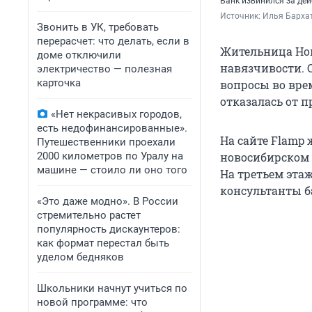
Банк извинился за де
Источник: 
Илья Бархат
Звонить в УК, требовать
перерасчет: что делать, если в
Жительница Нов
доме отключили
навязчивости. 
электричество — полезная
карточка
вопросы во вре
отказалась от 
«Нет некрасивых городов,
есть недофинансированные».
На сайте Flamp
Путешественники проехали
2000 километров по Уралу на
новосибирском Т
машине — стоило ли оно того
На третьем эта
консультанты б
«Это даже модно». В России
стремительно растет
популярность дискаунтеров:
как формат перестал быть
уделом бедняков
Школьники начнут учиться по
новой программе: что