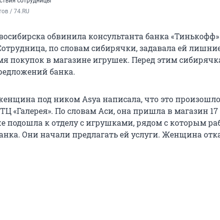
йствия сотрудницы
ов / 74.RU
осибирска обвинила консультанта банка «Тинькофф»
Сотрудница, по словам сибирячки, задавала ей лишни
мя покупок в магазине игрушек. Перед этим сибирячк
предложений банка.
 женщина под ником Asya написала, что это произошло
Ц «Галерея». По словам Аси, она пришла в магазин 17
же подошла к отделу с игрушками, рядом с которым ра
анка. Они начали предлагать ей услуги. Женщина отка