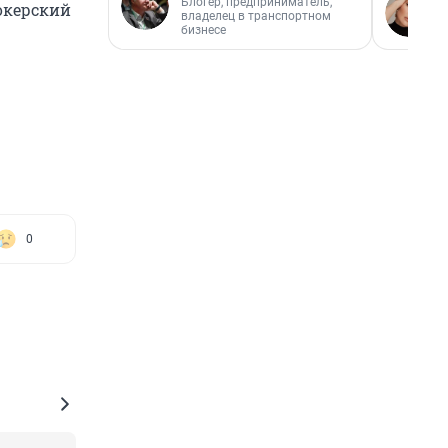
Блогер, предприниматель,
окерский
владелец в транспортном
бизнесе
0