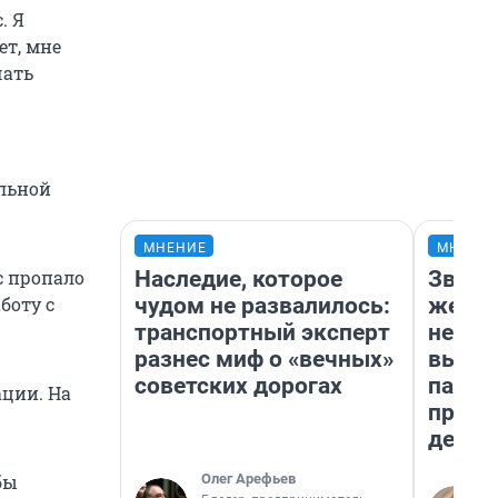
. Я
ет, мне
чать
льной
МНЕНИЕ
МНЕНИ
Наследие, которое
Звезд
с пропало
чудом не развалилось:
желан
боту с
транспортный эксперт
небес
разнес миф о «вечных»
выстр
советских дорогах
парад
ации. На
прави
день
Олег Арефьев
бы