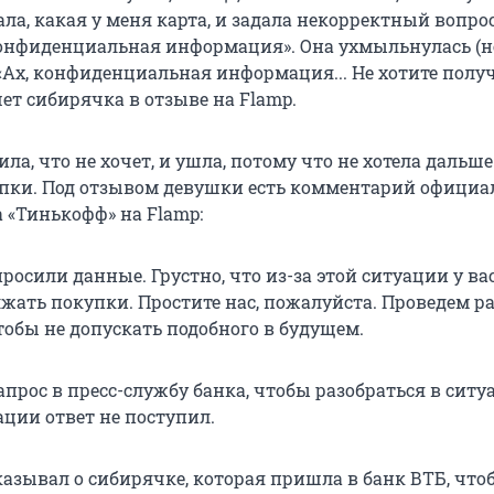
ла, какая у меня карта, и задала некорректный вопрос
конфиденциальная информация». Она ухмыльнулась (н
 «Ах, конфиденциальная информация... Не хотите полу
ет сибирячка в отзыве на Flamp.
а, что не хочет, и ушла, потому что не хотела дальше
пки. Под отзывом девушки есть комментарий официа
 «Тинькофф» на Flamp:
осили данные. Грустно, что из-за этой ситуации у ва
жать покупки. Простите нас, пожалуйста. Проведем ра
тобы не допускать подобного в будущем.
прос в пресс-службу банка, чтобы разобраться в ситу
ции ответ не поступил.
казывал о сибирячке, которая пришла в банк ВТБ, что