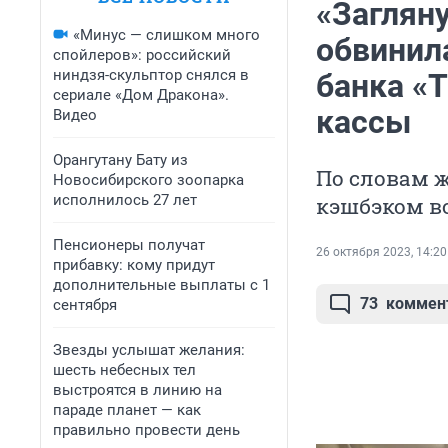
«Загляну
«Минус — слишком много
обвинил
спойлеров»: российский
ниндзя-скульптор снялся в
банка «Т
сериале «Дом Дракона».
кассы
Видео
Орангутану Бату из
По словам ж
Новосибирского зоопарка
исполнилось 27 лет
кэшбэком в
Пенсионеры получат
26 октября 2023, 14:20
прибавку: кому придут
дополнительные выплаты с 1
73
коммен
сентября
Звезды услышат желания:
шесть небесных тел
выстроятся в линию на
параде планет — как
правильно провести день