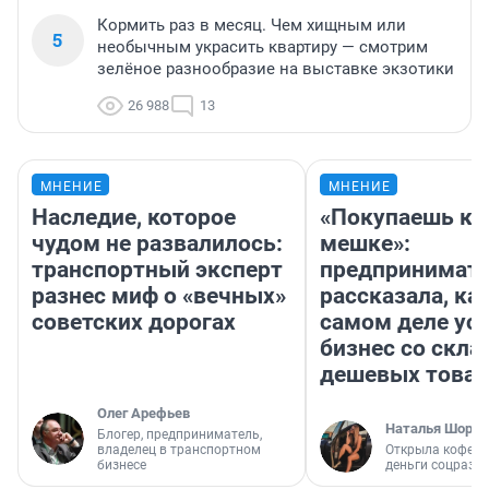
Кормить раз в месяц. Чем хищным или
5
необычным украсить квартиру — смотрим
зелёное разнообразие на выставке экзотики
26 988
13
МНЕНИЕ
МНЕНИЕ
Наследие, которое
«Покупаешь ко
чудом не развалилось:
мешке»:
транспортный эксперт
предпринимат
разнес миф о «вечных»
рассказала, как
советских дорогах
самом деле ус
бизнес со скл
дешевых това
Олег Арефьев
Наталья Шорох
Блогер, предприниматель,
владелец в транспортном
Открыла кофейн
бизнесе
деньги соцразв