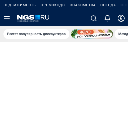
НЕДВИЖИМОСТЬ
ПРОМОКОДЫ
ЗНАКОМСТВА
ПОГОДА
ФО
Растет популярность дискаунтеров
Межд