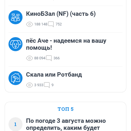
КиноБЗал (NF) (часть 6)
188 148
752
пёс Аче - надеемся на вашу
помощь!
88 094
366
Скала или Ротбанд
3 933
9
ТОП 5
По погоде 3 августа можно
1
определить, каким будет