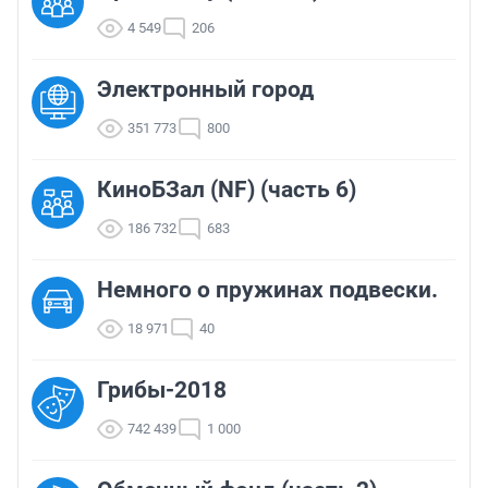
4 549
206
Электронный город
351 773
800
КиноБЗал (NF) (часть 6)
186 732
683
Немного о пружинах подвески.
18 971
40
Грибы-2018
742 439
1 000