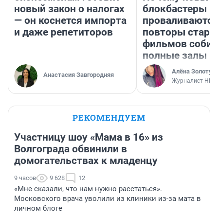
новый закон о налогах
блокбастеры
— он коснется импорта
проваливаются,
и даже репетиторов
повторы стары
фильмов соби
полные залы
Алёна Золотух
Анастасия Завгородняя
Журналист НГС
РЕКОМЕНДУЕМ
Участницу шоу «Мама в 16» из
Волгограда обвинили в
домогательствах к младенцу
9 часов
9 628
12
«Мне сказали, что нам нужно расстаться».
Московского врача уволили из клиники из-за мата в
личном блоге