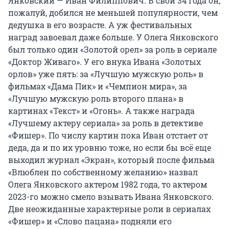
Янковский — Иван Филиппович. В свои 34 года он,
пожалуй, добился не меньшей популярности, чем
дедушка в его возрасте. А уж фестивальных
наград завоевал даже больше. У Олега Янковского
был только один «Золотой орел» за роль в сериале
«Доктор Живаго». У его внука Ивана «Золотых
орлов» уже пять: за «Лучшую мужскую роль» в
фильмах «Дама Пик» и «Чемпион мира», за
«Лучшую мужскую роль второго плана» в
картинах «Текст» и «Огонь». А также награда
«Лучшему актеру сериала» за роль в детективе
«Фишер». По числу картин пока Иван отстает от
деда, да и по их уровню тоже, но если бы всё еще
выходил журнал «Экран», который после фильма
«Влюблен по собственному желанию» назвал
Олега Янковского актером 1982 года, то актером
2023-го можно смело взывать Ивана Янковского.
Две неожиданные характерные роли в сериалах
«Фишер» и «Слово пацана» подняли его