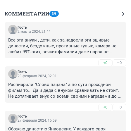
КОММЕНТАРИИ
39
Гость
2 марта 2024, 21:44
Все эти внуки , дети, как за,надоели эти вшивые 
династии, бездомные, противные тупые, камера не 
любит 99% этих, всяких фамилии даже народ не 
помнит ваши, бездари проживающие за счет таланта 
+0
–0
предков.
Гость
29 февраля 2024, 02:01
Распиарили "Слово пацана" а по сути проходной 
фильм то... Да и деда с внуком сравнивать не стоит. 
Не дотягивает внук со всеми своими наградами до 
дедова уровня. У Олега Янковского порода видна 
+0
–0
была, на сыночке с внуком природа отдохнула. 
Благодаря фамилии едут по жизни.
Гость
27 февраля 2024, 15:59
Обожаю династию Янковских. У каждого своя 