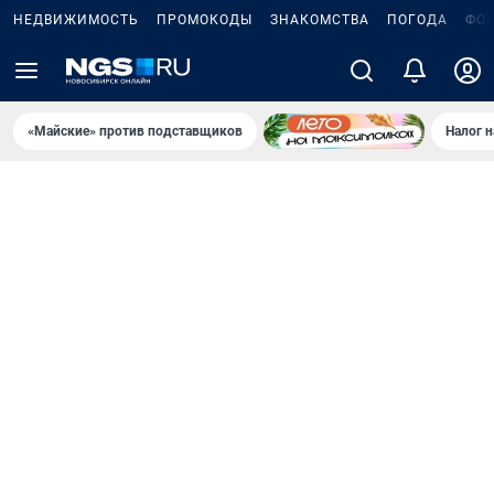
НЕДВИЖИМОСТЬ
ПРОМОКОДЫ
ЗНАКОМСТВА
ПОГОДА
ФО
«Майские» против подставщиков
Налог 