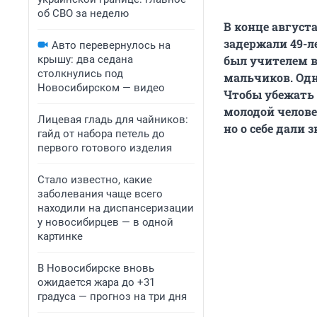
об СВО за неделю
В конце август
задержали 49-л
Авто перевернулось на
крышу: два седана
был учителем в
столкнулись под
мальчиков. Одн
Новосибирском — видео
Чтобы убежать 
молодой челове
Лицевая гладь для чайников:
но о себе дали
гайд от набора петель до
первого готового изделия
Стало известно, какие
заболевания чаще всего
находили на диспансеризации
у новосибирцев — в одной
картинке
В Новосибирске вновь
ожидается жара до +31
градуса — прогноз на три дня