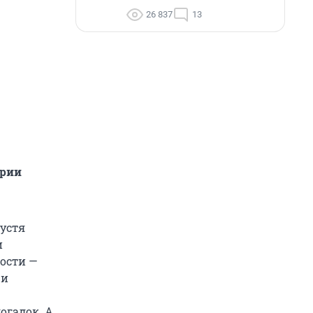
26 837
13
ории
пустя
и
ности —
 и
догадок. А