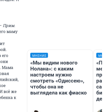
 —
Прим.
 его маму
бит
ой.
 его
МНЕНИЕ
МНЕНИ
 они
«Мы видим нового
«Поку
. Мама
Нолана»: с каким
мешке
новая
настроем нужно
предп
глийский,
смотреть «Одиссею»,
расска
кое
чтобы она не
самом
И всё же
выглядела как фиаско
бизне
ебенка к
дешев