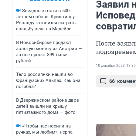
Заявил н
Звездные гости в 500-
Исповедь
летнем соборе: Криштиану
Роналду готовится сыграть
соврати
свадьбу века на Мадейре
После заявл
В Новосибирске продают
золотую монету из Австрии —
подозреваем
за нее просят 399 тысяч
рублей
10 декабря 2023, 13:30
Тело россиянки нашли во
Французских Альпах. Как она
66
коммен
погибла?
В Дзержинском районе двое
детей вышли на крышу
пятиэтажного дома — фото
«Чтобы нас носили на
ручках, мы любим»: нерпа