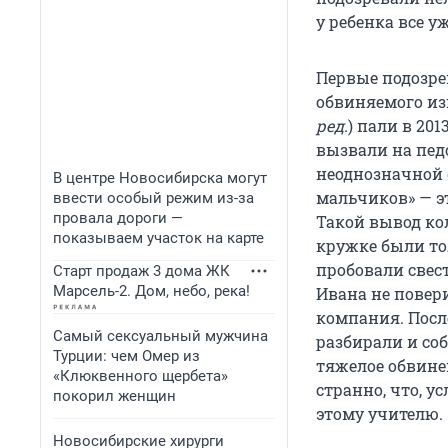
у ребенка все у
Первые подозр
обвиняемого из
ред.
) пали в 201
вызвали на педс
неоднозначной 
В центре Новосибирска могут
мальчиков» — э
ввести особый режим из-за
провала дороги —
Такой вывод кол
показываем участок на карте
кружке были то
пробовали свес
Старт продаж 3 дома ЖК
Марсель-2. Дом, небо, река!
Ивана не повер
компания. Посл
Самый сексуальный мужчина
разбирали и со
Турции: чем Омер из
тяжелое обвинен
«Клюквенного щербета»
странно, что, у
покорил женщин
этому учителю.
Новосибирские хирурги