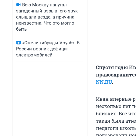
Всю Москву напугал
загадочный взрыв: его звук
слышали везде, а причина
неизвестна. Что это могло
быть
«Смели гибриды Voyah». В
России возник дефицит
электромобилей
Спустя годы Ив
правоохранител
NN.RU
.
Иван впервые ра
несколько лет п
близкие. Все чт
такая была атм
педагоги школы
подозревали нел