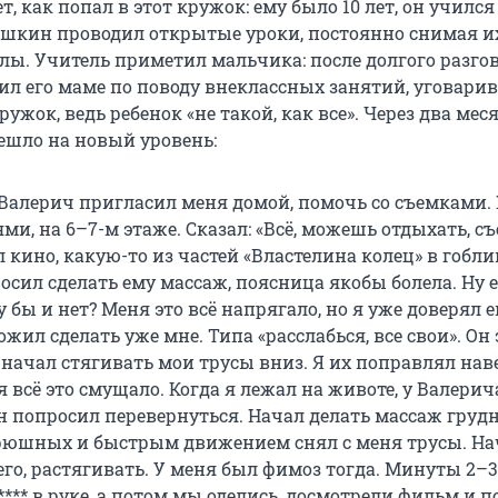
, как попал в этот кружок: ему было 10 лет, он учился
Лашкин проводил открытые уроки, постоянно снимая и
лы. Учитель приметил мальчика: после долгого разго
л его маме по поводу внеклассных занятий, уговари
ружок, ведь ребенок «не такой, как все». Через два мес
ешло на новый уровень:
 Валерич пригласил меня домой, помочь со съемками.
ями, на 6–7-м этаже. Сказал: «Всё, можешь отдыхать, с
 кино, какую-то из частей «Властелина колец» в гобл
осил сделать ему массаж, поясница якобы болела. Ну 
у бы и нет? Меня это всё напрягало, но я уже доверял е
жил сделать уже мне. Типа «расслабься, все свои». Он 
 начал стягивать мои трусы вниз. Я их поправлял нав
 всё это смущало. Когда я лежал на животе, у Валерич
он попросил перевернуться. Начал делать массаж груд
рюшных и быстрым движением снял с меня трусы. На
го, растягивать. У меня был фимоз тогда. Минуты 2–3
 **** в руке, а потом мы оделись, досмотрели фильм и 