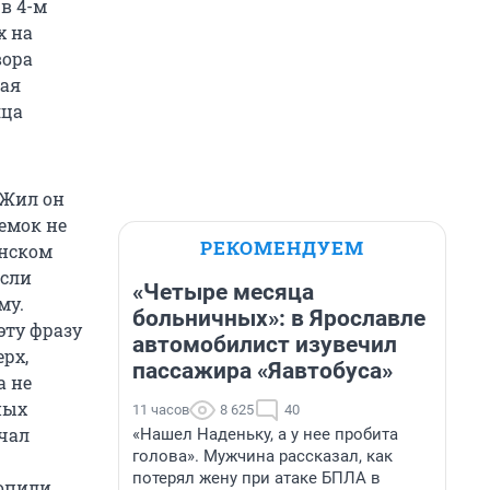
 в 4-м
х на
вора
вая
яца
 Жил он
ъемок не
РЕКОМЕНДУЕМ
инском
если
«Четыре месяца
му.
больничных»: в Ярославле
эту фразу
автомобилист изувечил
ерх,
пассажира «Яавтобуса»
а не
ных
11 часов
8 625
40
чал
«Нашел Наденьку, а у нее пробита
голова». Мужчина рассказал, как
потерял жену при атаке БПЛА в
попили