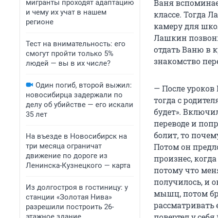
Ваня вспоминает
мигранты проходят адаптацию
и чему их учат в нашем
классе. Тогда 
регионе
камеру для шко
Лашкин позвони
Тест на внимательность: его
отдать Ваню в к
смогут пройти только 5%
знакомство пер
людей — вы в их числе?
Один погиб, второй выжил:
— После уроков
новосибирца задержали по
тогда с родител
делу об убийстве — его искали
будет». Включил
35 лет
переводе и попр
болит, то почем
На въезде в Новосибирск на
три месяца ограничат
Потом он предло
движение по дороге из
произнес, когда
Ленинска-Кузнецкого — карта
потому что меня
получилось, и 
Из долгостроя в гостиницу: у
мышц, потом б
станции «Золотая Нива»
рассматривать е
разрешили построить 26-
повертел у себя
этажное здание