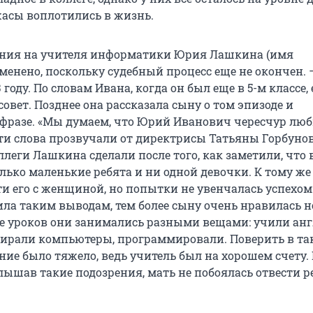
жасы воплотились в жизнь.
ения на учителя информатики Юрия Лашкина (имя
менено, поскольку судебный процесс еще не окончен.
3 году. По словам Ивана, когда он был еще в 5-м классе,
овет. Позднее она рассказала сыну о том эпизоде и
фразе. «Мы думаем, что Юрий Иванович чересчур лю
ти слова прозвучали от директрисы Татьяны Горбунов
леги Лашкина сделали после того, как заметили, что в
лько маленькие ребята и ни одной девочки. К тому же
ти его с женщиной, но попытки не увенчалась успехом
ила таким выводам, тем более сыну очень нравилась 
е уроков они занимались разными вещами: учили ан
бирали компьютеры, программировали. Поверить в та
ие было тяжело, ведь учитель был на хорошем счету. 
слышав такие подозрения, мать не побоялась отвести р