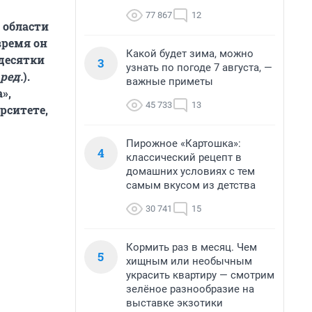
77 867
12
 области
время он
Какой будет зима, можно
 десятки
3
узнать по погоде 7 августа, —
ред.
).
важные приметы
»,
45 733
13
рситете,
Пирожное «Картошка»:
4
классический рецепт в
домашних условиях с тем
самым вкусом из детства
30 741
15
Кормить раз в месяц. Чем
5
хищным или необычным
украсить квартиру — смотрим
зелёное разнообразие на
выставке экзотики