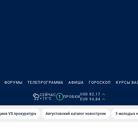
ФОРУМЫ
ТЕЛЕПРОГРАММА
АФИША
ГОРОСКОП
КУРСЫ ВА
USD 82,17
СЕЙЧАС
1
ПРОБКИ
+19°C
EUR 94,84
ики VS прокуратура
Августовский каталог новостроек
5 молодых н