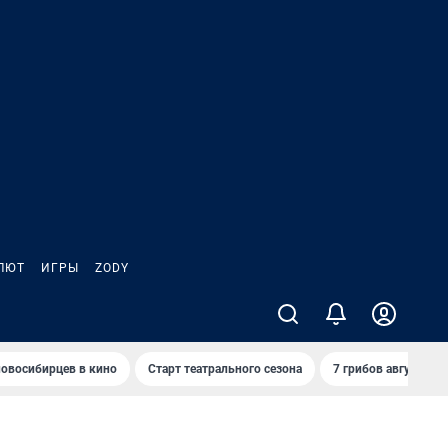
ЛЮТ
ИГРЫ
ZODY
овосибирцев в кино
Старт театрального сезона
7 грибов августа