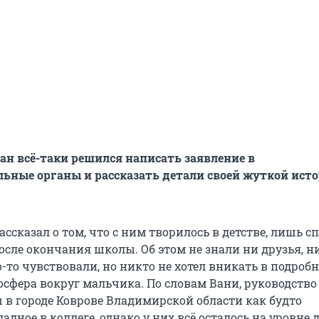
ан всё-таки решился написать заявление в
ьные органы и рассказать детали своей жуткой ист
ссказал о том, что с ним творилось в детстве, лишь с
осле окончания школы. Об этом не знали ни друзья, н
о-то чувствовали, но никто не хотел вникать в подроб
осфера вокруг мальчика. По словам Вани, руководство
 в городе Коврове Владимирской области как будто
адное в коллеге, однако у них всё осталось на уровне 