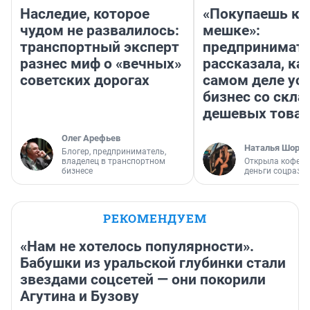
Наследие, которое
«Покупаешь ко
чудом не развалилось:
мешке»:
транспортный эксперт
предпринимат
разнес миф о «вечных»
рассказала, как
советских дорогах
самом деле ус
бизнес со скл
дешевых това
Олег Арефьев
Наталья Шорох
Блогер, предприниматель,
владелец в транспортном
Открыла кофейн
бизнесе
деньги соцразв
РЕКОМЕНДУЕМ
«Нам не хотелось популярности».
Бабушки из уральской глубинки стали
звездами соцсетей — они покорили
Агутина и Бузову