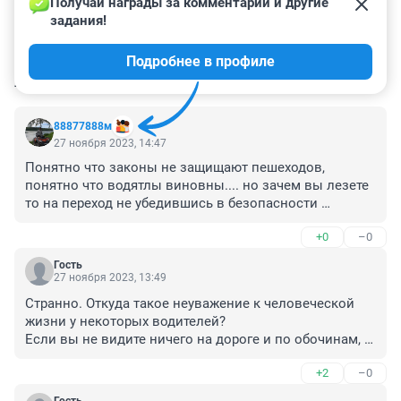
Получай награды за комментарии и другие 
задания!
Подробнее в профиле
КОММЕНТАРИИ
145
88877888м
27 ноября 2023, 14:47
Понятно что законы не защищают пешеходов, 
понятно что водятлы виновны.... но зачем вы лезете 
то на переход не убедившись в безопасности 
перехода? Одних убивают, другие следом идут...
+0
–0
Гость
27 ноября 2023, 13:49
Странно. Откуда такое неуважение к человеческой 
жизни у некоторых водителей?

Если вы не видите ничего на дороге и по обочинам, 
то можно лететь и пешеходов сбивать?

+2
–0
А ПДД предлагают в этом случае снизить скорость 
движения до безопасной. Не пробовали?