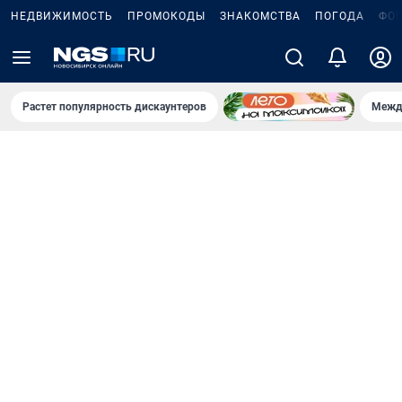
НЕДВИЖИМОСТЬ
ПРОМОКОДЫ
ЗНАКОМСТВА
ПОГОДА
ФО
Растет популярность дискаунтеров
Межд