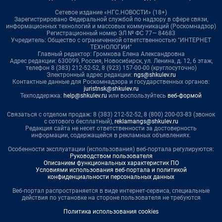
Сетевое издание «НГС.НОВОСТИ» (18+)
Зарегистрировано Федеральной службой по надзору в сфере связи,
информационных технологий и массовых коммуникаций (Роскомнадзор)
Регистрационный номер ЭЛ № ФС 77— 84683
Учредитель: Общество с ограниченной ответственностью "ИНТЕРНЕТ
ТЕХНОЛОГИИ"
Главный редактор: Громкова Елена Александровна
Адрес редакции: 630099, Россия, Новосибирск, ул. Ленина, д. 12, 6 этаж,
телефон 8 (383) 212-52-52, 8 (923) 157-00-00 (круглосуточно)
Электронный адрес редакции:
ngs@shkulev.ru
Контактные данные для Роскомнадзора и государственных органов:
juristnsk@shkulev.ru
Техподдержка:
help@shkulev.ru
или воспользуйтесь
веб-формой
Связаться с отделом продаж: 8 (383) 212-52-52, 8 (800) 200-03-83 (звонок
с сотового бесплатный),
reklamangs@shkulev.ru
Редакция сайта не несет ответственности за достоверность
информации, содержащейся в рекламных объявлениях.
Особенности эксплуатации (использования) веб-портала регулируются:
Руководством пользователя
Описанием функциональных характеристик ПО
Условиями использования веб-портала и политикой
конфиденциальности персональных данных
Веб-портал распространяется в виде интернет-сервиса, специальные
действия по установке на стороне пользователя не требуются
Политика использования cookies