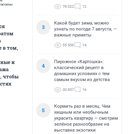
не
мужчины
78 022
12
Какой будет зима, можно
ся
3
узнать по погоде 7 августа, —
братом
важные приметы
в
55 506
14
е в том,
Пирожное «Картошка»:
нные и
4
классический рецепт в
ража
домашних условиях с тем
, чтобы
самым вкусом из детства
остях
30 857
16
Кормить раз в месяц. Чем
5
хищным или необычным
украсить квартиру — смотрим
зелёное разнообразие на
выставке экзотики