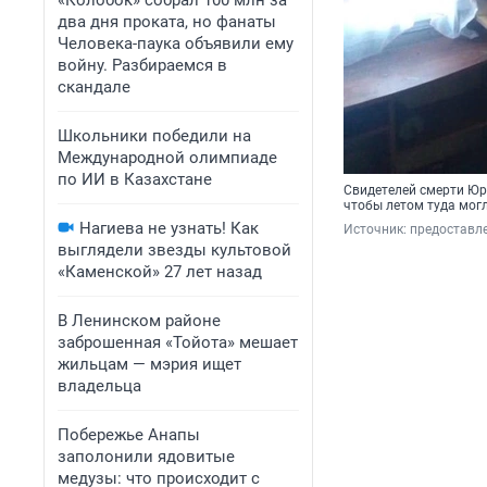
«Колобок» собрал 100 млн за
два дня проката, но фанаты
Человека-паука объявили ему
войну. Разбираемся в
скандале
Школьники победили на
Международной олимпиаде
по ИИ в Казахстане
Свидетелей смерти Юри
чтобы летом туда мог
Нагиева не узнать! Как
Источник: 
предоставл
выглядели звезды культовой
«Каменской» 27 лет назад
В Ленинском районе
заброшенная «Тойота» мешает
жильцам — мэрия ищет
владельца
Побережье Анапы
заполонили ядовитые
медузы: что происходит с