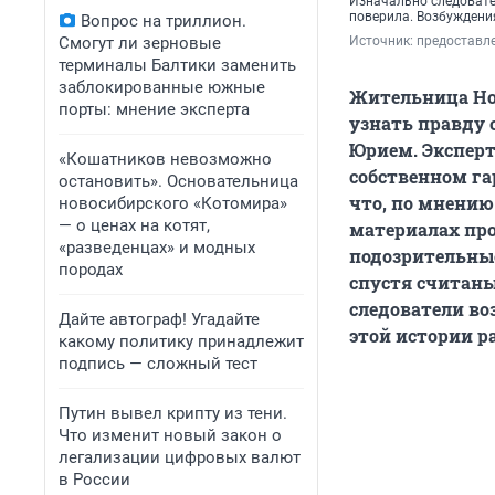
Изначально следовател
поверила. Возбуждения
Вопрос на триллион.
Смогут ли зерновые
Источник: 
предоставл
терминалы Балтики заменить
заблокированные южные
Жительница Но
порты: мнение эксперта
узнать правду о
Юрием. Эксперт
«Кошатников невозможно
собственном гар
остановить». Основательница
что, по мнению
новосибирского «Котомира»
— о ценах на котят,
материалах про
«разведенцах» и модных
подозрительные
породах
спустя считаны
следователи во
Дайте автограф! Угадайте
этой истории р
какому политику принадлежит
подпись — сложный тест
Путин вывел крипту из тени.
Что изменит новый закон о
легализации цифровых валют
в России