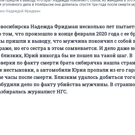
и пришли к выводу, что брат Надежды покончил с собой, но женщина в это 
 уголовного дела в Ноябрьске она добилась спустя три года после смерти 
ено Надеждой Фридман
восибирска Надежда Фридман несколько лет пытает
 том, что произошло в конце февраля 2020 года с ее 
ы пришли к выводу, что мужчина покончил с собой 
аже, но его сестра в этом сомневается. И дело даже н
 близких, Юрий никогда бы не пошел на такой шаг. В
верки по факту смерти брата сибирячка нашла стра
 нестыковки, а автомобили Юрия пропали из его га
е часы после смерти. Близким удалось добиться того
збудили дело по факту убийства мужчины. В странн
азбиралась журналист НГС.