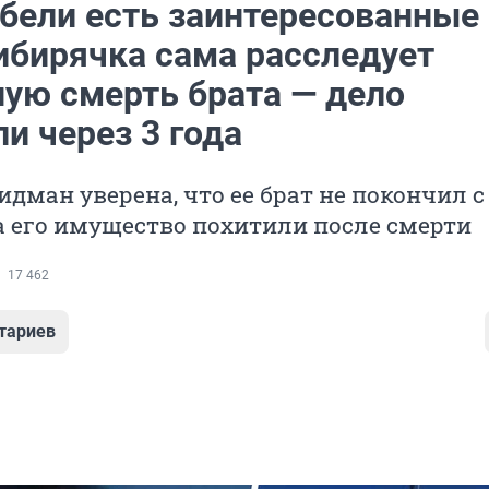
ибели есть заинтересованные
сибирячка сама расследует
ную смерть брата — дело
и через 3 года
дман уверена, что ее брат не покончил с 
 а его имущество похитили после смерти
17 462
тариев