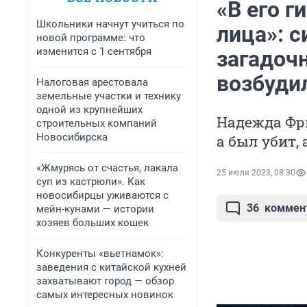
«В его г
Школьники начнут учиться по
лица»: 
новой программе: что
изменится с 1 сентября
загадоч
возбудил
Налоговая арестовала
земельные участки и технику
одной из крупнейших
Надежда Фри
строительных компаний
Новосибирска
а был убит,
«Жмурясь от счастья, лакала
25 июля 2023, 08:30
суп из кастрюли». Как
новосибирцы уживаются с
36
коммен
мейн-кунами — истории
хозяев больших кошек
Конкуренты «вьетнамок»:
заведения с китайской кухней
захватывают город — обзор
самых интересных новинок