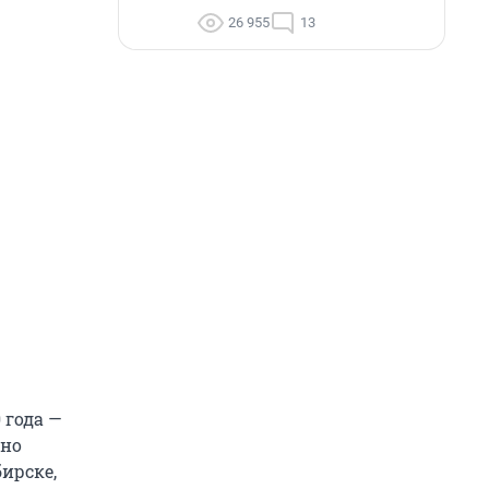
26 955
13
 года —
чно
ирске,