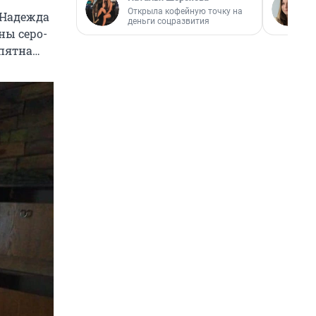
Открыла кофейную точку на
 Надежда
деньги соцразвития
ны серо-
 пятна…