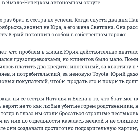
 в Ямало-Ненецком автономном округе.
 раз брат и сестра не успели. Когда спустя два дня На
ябрьска, звонил не Юра, а его жена Светлана. Она рас
ть: Юрий покончил с собой в собственном гараже.
ет, что проблем в жизни Юрия действительно хватало
лся грузоперевозками, но клиентов было мало. Пом
илось платить два кредита: ипотечный, за квартиру в
зяев, и потребительский, за неновую Toyota. Юрий даж
новых покупателей, чтобы продать его и покрыть долг
жда, ни ее сестры Наталья и Елена в то, что брат мог 
нь верят: не то как любые убитые горем родственники, н
 тогда в глаза им стали бросаться странные нестыков
я из них по отдельности казалась мелкой и не слишко
сте они создавали достаточно подозрительную картину