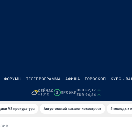
ФОРУМЫ
ТЕЛЕПРОГРАММА
АФИША
ГОРОСКОП
КУРСЫ ВА
USD 82,17
СЕЙЧАС
3
ПРОБКИ
+13°C
EUR 94,84
ики VS прокуратура
Августовский каталог новостроек
5 молодых н
ЮЗИВ