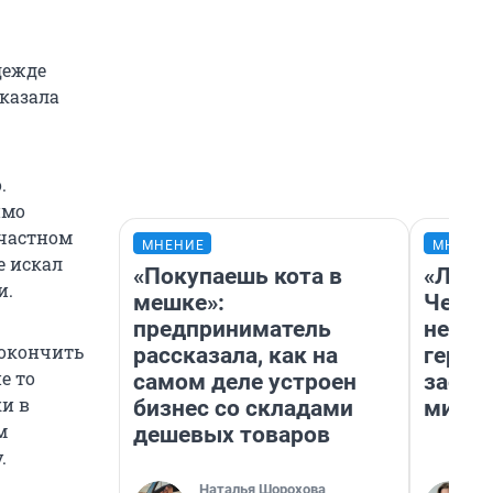
дежде
сказала
.
имо
 частном
МНЕНИЕ
МНЕНИ
е искал
«Покупаешь кота в
«Люди
и.
мешке»:
Чем п
предприниматель
непон
покончить
рассказала, как на
герои
е то
самом деле устроен
застр
ки в
бизнес со складами
мисти
м
дешевых товаров
.
Наталья Шорохова