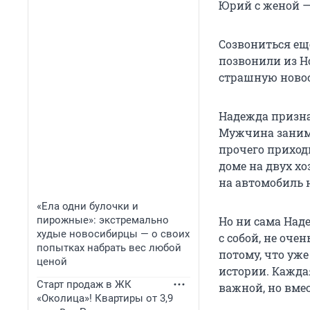
Юрий с женой —
Созвониться еще
позвонили из Но
страшную новос
Надежда призна
Мужчина занима
прочего приход
доме на двух хо
на автомобиль 
«Ела одни булочки и
пирожные»: экстремально
Но ни сама Наде
худые новосибирцы — о своих
с собой, не оче
попытках набрать вес любой
потому, что уже
ценой
истории. Кажда
Старт продаж в ЖК
важной, но вме
«Околица»! Квартиры от 3,9