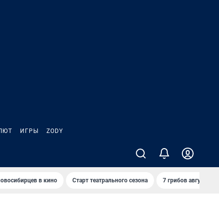
ЛЮТ
ИГРЫ
ZODY
овосибирцев в кино
Старт театрального сезона
7 грибов августа